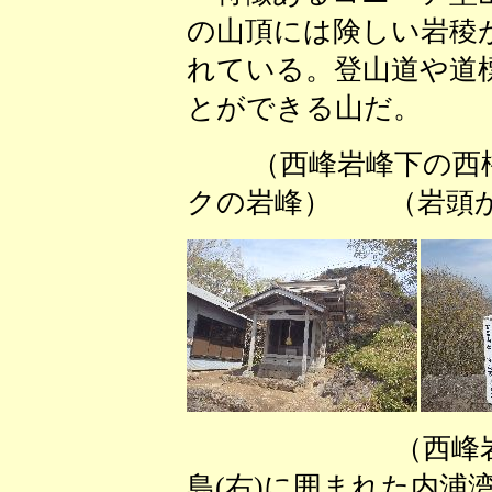
の山頂には険しい岩稜
れている。登山道や道
とができる山だ。
（西峰岩峰下の西
クの岩峰） （岩頭か
（西峰岩頭から
島(右)に囲まれた内浦