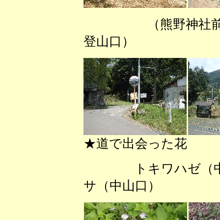
（熊野神
登山口） （
★道で出会った花
トキワハゼ（
サ（中山口） 