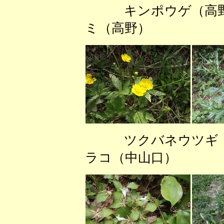
キンポウゲ
ミ（高野） 
ツクバネウツギ
ラコ（中山口） 