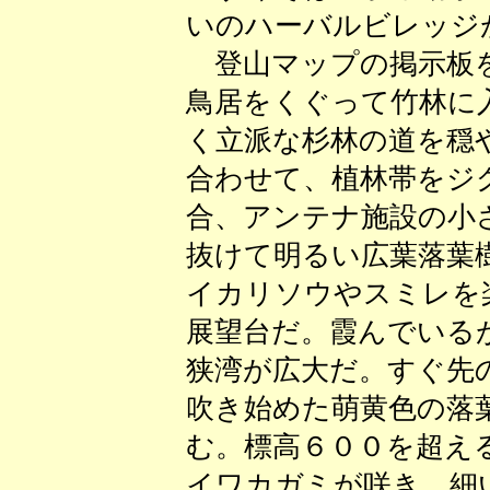
いのハーバルビレッジ
登山マップの掲示板を
鳥居をくぐって竹林に
く立派な杉林の道を穏
合わせて、植林帯をジ
合、アンテナ施設の小
抜けて明るい広葉落葉
イカリソウやスミレを
展望台だ。霞んでいる
狭湾が広大だ。すぐ先
吹き始めた萌黄色の落
む。標高６００を超え
イワカガミが咲き、細