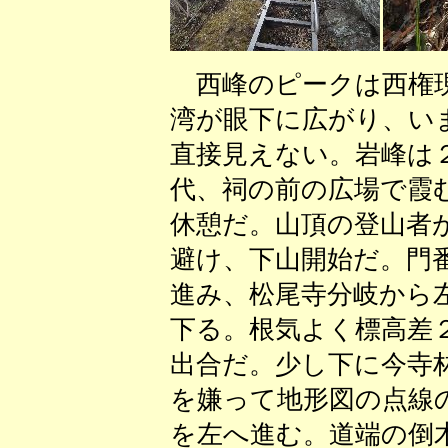
西峰のピークは西権現
湾が眼下に広がり、い
直接見えない。岩峰は
代、祠の前の広場で霞
休憩だ。山頂の登山者
避け、下山開始だ。門
進み、松尾寺分岐から
下る。根気よく標高差
出合だ。少し下に今寺
を嫌って地形図の点線
を左へ進む。道端の倒