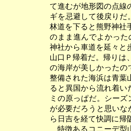
て進むが地形図の点線
ギを忌避して後戻りだ
林道を下ると熊野神社
のまま進んでよかった
神社から車道を延々と
山口Ｐ帰着だ。帰りは
の海岸が美しかったの
整備された海浜は青葉
ると異国から流れ着い
ミの原っぱだ。シーズ
が必要だろうと思いな
ら日吉を経て快調に帰
特徴あるコニーデ型山