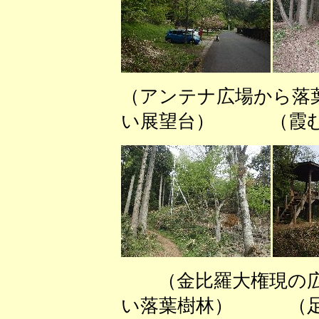
（アンテナ広場から落
い展望台） （霞む
（金比羅大権現の
い落葉樹林） （足