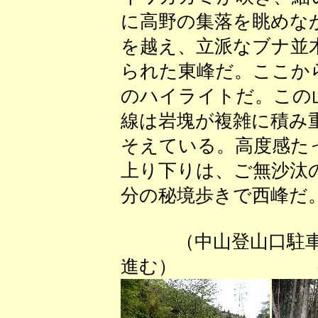
に高野の集落を眺めな
を越え、立派なブナ並
られた東峰だ。ここか
のハイライトだ。この
線は岩塊が複雑に積み
そえている。高度感た
上り下りは、ご無沙汰
分の秘境歩きで西峰だ
（中山登山口
進む） （整備