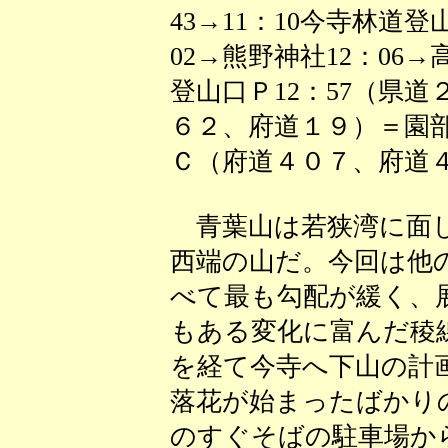
43→11：10今寺林道登
02→熊野神社12：06→
登山口Ｐ12：57（県
６２、府道１９）＝園
Ｃ（府道４０７、府道４
青葉山は若狭湾に面し
西端の山だ。今回は他
べて最も勾配が緩く、
もある変化に富んだ稜
を経て今寺へ下山の計
落花が始まったばかり
のすぐそばの駐車場か