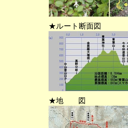
★ルート断面図
★地 図