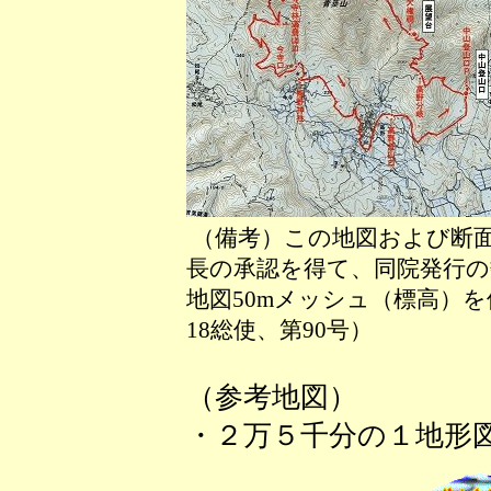
（備考）この地図および断
長の承認を得て、同院発行の数
地図50mメッシュ（標高）
18総使、第90号）
（参考地図）
・２万５千分の１地形