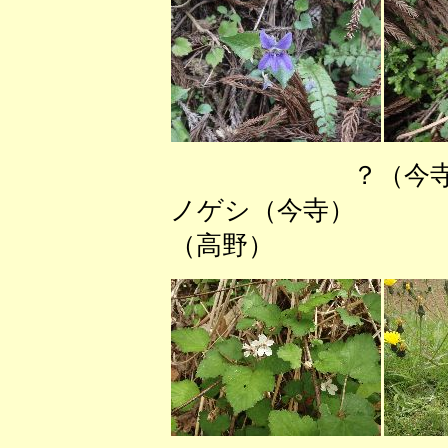
？（
ノゲシ（今寺）
（高野）