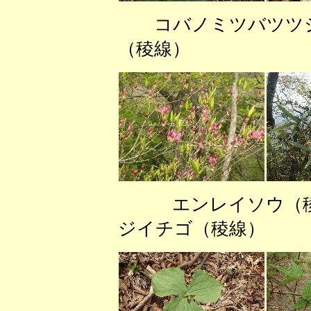
コバノミツバ
（稜線） ヤマ
エンレイソウ（
ジイチゴ（稜線）