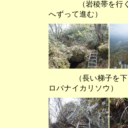
（岩稜帯を
へずって進む） 
（長い梯子を下
ロバナイカリソウ） 