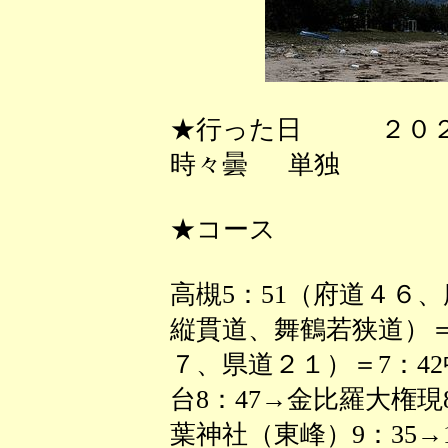
★行った日 ２０２
時々曇 単独
★コース
高槻5：51（府道４６
縦貫道、舞鶴若狭道）
７、県道２１）＝7：42
台8：47→金比羅大権現8
葉神社（東峰）9：35→10