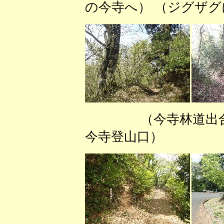
の今寺へ） （ジグザ
（今寺林道出合
今寺登山口） 