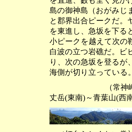
を直進、藪も全く見か
島の御神島（おがみじ
と郡界出合ピークだ。
を東進し、急坂を下る
小ピークを越えて次の
白波の立つ岩礁だ。ビ
り、次の急坂を登るが
海側が切り立っている
（常神岬灯台から
丈岳(東南)～青葉山(西