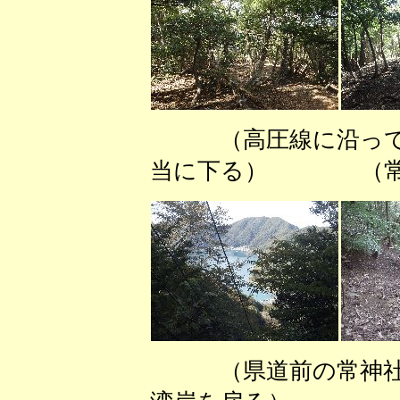
（高圧線に沿っ
当に下る） （常神
（県道前の常神