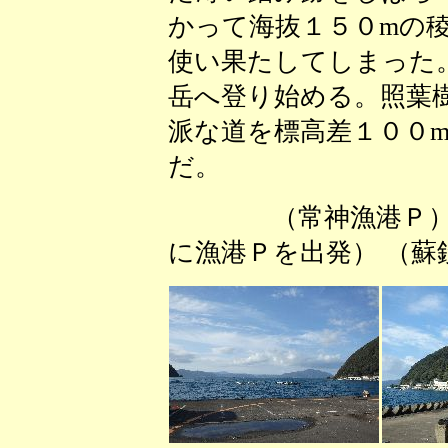
かって海抜１５０mの
使い果たしてしまった
岳へ登り始める。照葉
派な道を標高差１００
だ。
（常神漁港Ｐ
に漁港Ｐを出発） （蘇