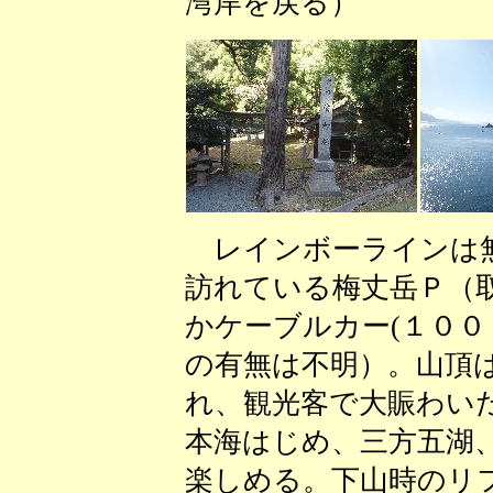
湾岸を戻る） （
レインボーラインは無
訪れている梅丈岳Ｐ（
かケーブルカー(１００
の有無は不明）。山頂
れ、観光客で大賑わい
本海はじめ、三方五湖
楽しめる。下山時のリ