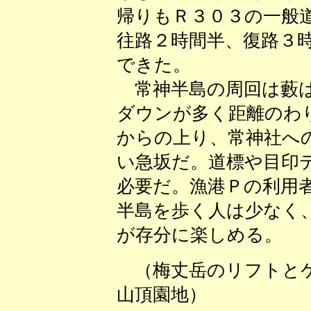
帰りもＲ３０３の一般
往路２時間半、復路３
できた。
常神半島の周回は藪は
ダウンが多く距離のわ
からの上り、常神社へ
い急坂だ。道標や目印
必要だ。漁港Ｐの利用
半島を歩く人は少なく
が存分に楽しめる。
（梅丈岳のリフト
山頂園地） （