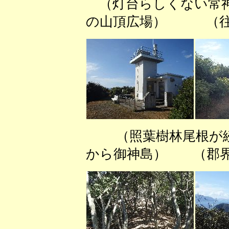
（灯台らしくない常
の山頂広場） （往
（照葉樹林尾根が
から御神島） （郡界