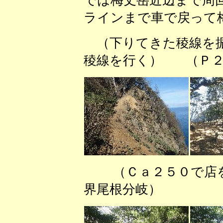
では梅丈岳近辺まで周
ラインまで車で戻って
（下りてきた稜線
稜線を行く） （Ｐ２
（Ｃａ２５０で店
界尾根分岐） 