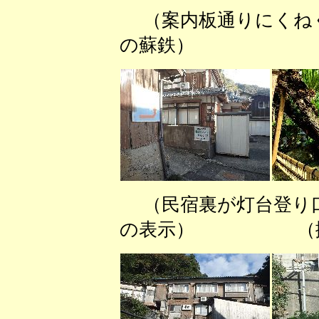
（案内板通りにく
の蘇鉄） （天
（民宿裏が灯台登
の表示） （擁壁