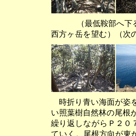
（最低鞍部へ下
西方ヶ岳を望む）（次
時折り青い海面が姿を
い照葉樹自然林の尾根
繰り返しながらＰ２０
ていく。尾根方向が東