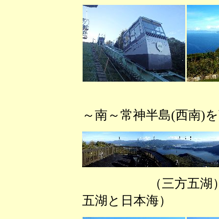
（梅丈岳か
～南～常神半島(西南)
（三方五
五湖と日本海） 