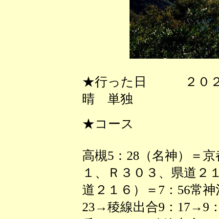
★行った日 ２０２
晴 単独
★コース
高槻5：28（名神）＝
１、Ｒ３０３、県道２
道２１６）＝7：56常神
23→稜線出合9：17→9：3