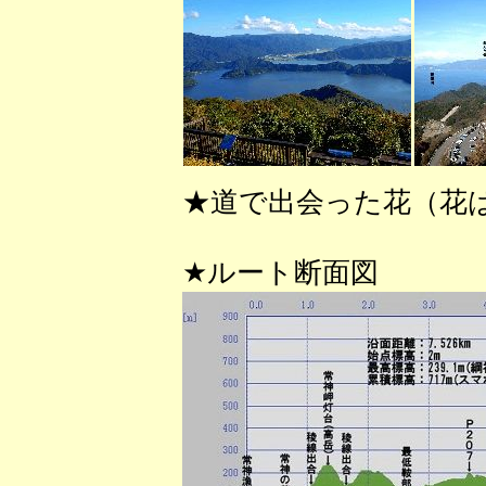
★道で出会った花（花
★ルート断面図