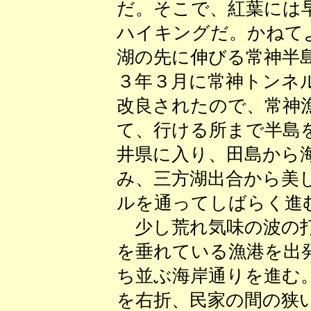
だ。そこで、紅葉には
ハイキングだ。かねて
湖の先に伸びる常神半
３年３月に常神トンネ
改良されたので、常神
て、行ける所まで半島
井県に入り、田島から
み、三方湖出合から美
ルを通ってしばらく進
少し荒れ気味の波の打
を垂れている漁港を出
ち並ぶ海岸通りを進む
を右折、民家の間の狭