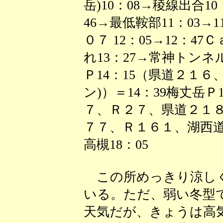
岳)10：08→稜線出合10
46→最低鞍部11：03→1
０７ 12：05→12：47
れ13：27→常神トンネル
Ｐ14：15（県道２１
ン)）＝14：39梅丈岳
７、Ｒ２７、県道２１
７７、Ｒ１６１、湖西
高槻18：05
この所めっきり涼しく
いる。ただ、弱い冬型
天気だが、きょうは高