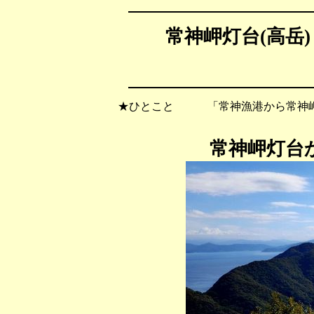
常神岬灯台(高岳)（
★ひとこと 「常神漁港から常神岬
常神岬灯台