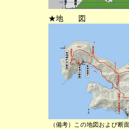
★地 図
（備考）この地図および断面