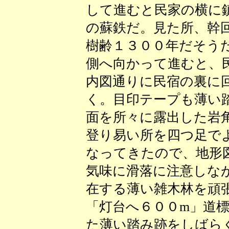
して進むと民家の横に
の蘇鉄だ。見た所、幹
樹齢１３００年だそう
側へ向かって進むと、
内図通りに民宿の裏に
く。目印テープも薄い
面を所々に露出した岩
登り易い所を四つ足で
なってきたので、地形
気味に滑落に注意しな
在する薄い雑木林を頑
「灯台へ６００m」道
た薄い踏み跡をしばら