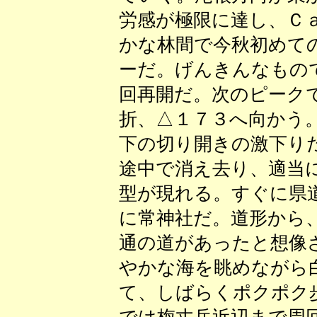
労感が極限に達し、Ｃ
かな林間で今秋初めて
ーだ。げんきんなもの
回再開だ。次のピーク
折、△１７３へ向かう
下の切り開きの激下り
途中で消え去り、適当
型が現れる。すぐに県
に常神社だ。道形から
通の道があったと想像
やかな海を眺めながら
て、しばらくポクポク