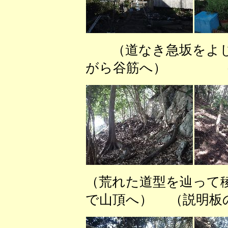
（道なき急坂をよ
がら谷筋へ） （や
（荒れた道型を辿って
で山頂へ） （説明板