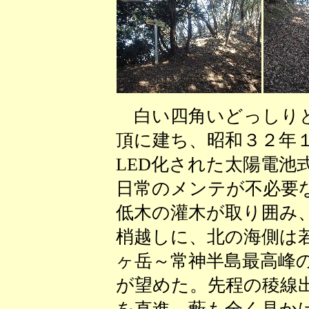
白い四角いどっしりと
頂に建ち、昭和３２年
LED化された太陽電池
日常のメンテが不必要
低木の灌木が取り囲み
梢越しに、北の海側は
ヶ岳～常神半島最高峰
が望めた。先程の稜線