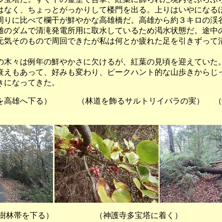
はなく、ちょっとがっかりして楼門を出る。上りはいやになる
周りに比べて欄干が鮮やかな高雄橋だ。高雄から約３キロの渓
雄のダムで清滝発電所用に取水しているため渇水状態だ。途中
元気そのもので周回できたが私は何とか疲れた足を引きずって
木々は例年の鮮やかさに欠けるが、紅葉の見頃を迎えていた
衰えもあって、好みも変わり、ピークハント的な山歩きからじ
きになってきた。
雄へ下る） （林道を飾るサルトリイバラの実） （
な樹林帯を下る） （神護寺多宝塔に着く） （