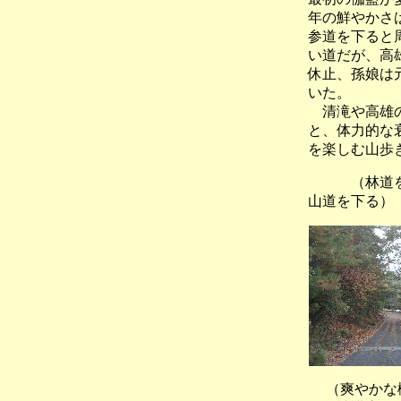
年の鮮やかさ
参道を下ると
い道だが、高
休止、孫娘は
いた。
清滝や高雄の
と、体力的な
を楽しむ山歩
（林道を高
山道を下る）
（爽やか