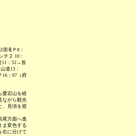
2清滝Ｐ8：
ンチ２ 10：
社11：52→首
ら山道13：
Ｐ16：07（府
ら愛宕山を経
見ながら観光
と、見頃を迎
高尾方面へ進
まま変色する
を右に分けて