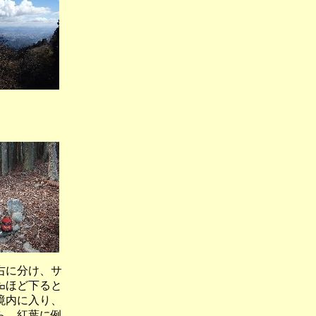
く）
右に分け、サ
㌔ほど下ると
境内に入り、
ら、紅葉に例