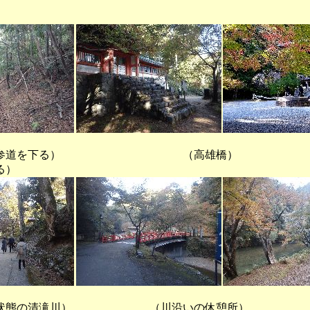
い参道を下る） （高雄橋）
る）
状態の清滝川） （川沿いの休憩所）