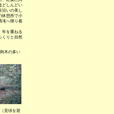
ほどしんどい
谷沿いの美し
の休憩所で小
清滝へ帰り着
。年を重ねる
っくりと自然
倒木の多い
見頃を迎