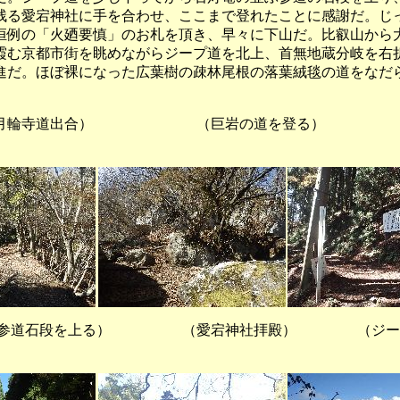
残る愛宕神社に手を合わせ、ここまで登れたことに感謝だ。じ
恒例の「火廼要慎」のお札を頂き、早々に下山だ。比叡山から
霞む京都市街を眺めながらジープ道を北上、首無地蔵分岐を右
進だ。ほぼ裸になった広葉樹の疎林尾根の落葉絨毯の道をなだ
寺道出合） （巨岩の道を登る） 
の参道石段を上る） （愛宕神社拝殿） （ジー
）