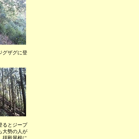
ジグザグに登
登るとジープ
も大勢の人が
、拝殿屋根に