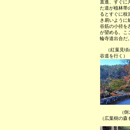
直進、すぐに
た道が植林帯
るとすぐに枝
き易いように
谷筋の小径を
が望める。こ
輪寺道出合だ
（紅葉見頃
谷道を行く）
（倒
（広葉樹の森