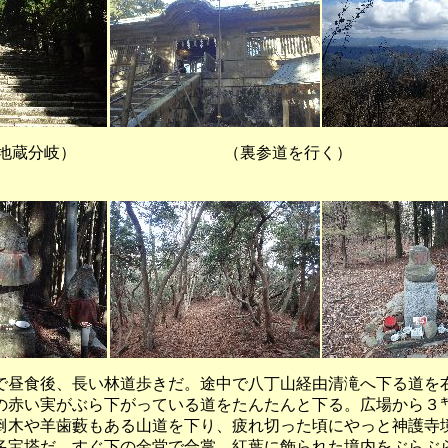
無地蔵分岐） （裏参道を行
昼食後、長い林道歩きだ。途中で八丁山経由清滝へ下る道を
の赤い実がぶら下がっている道をたんたんと下る。広場から３
倒木や羊歯藪もある山道を下り、疲れ切った頃にやっと神護寺
多宝塔だ。すぐ下の金堂で合掌、紅葉に飾られた境内をぶらぶ