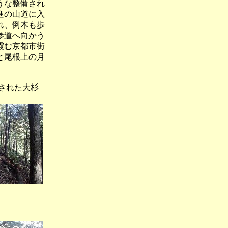
うな整備され
進の山道に入
れ、倒木も歩
参道へ向かう
霞む京都市街
と尾根上の月
された大杉
１）