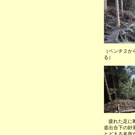
（ベンチ２か
る）
疲れた足に鞭
道出合下の好
とどまる名所