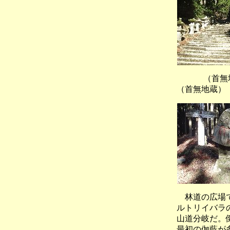
（首
（首無地蔵）
林道の広場で
ルトリイバラ
山道分岐だ。
最初の伽藍が