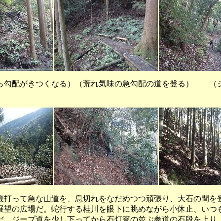
ら勾配がきつくなる）（荒れ気味の急勾配の道を登る） （
打って急な山道を、息切れをなだめつつ頑張り、大石の間を
展望の広場だ。蛇行する桂川を眼下に眺めながら小休止、いつ
だ。ジープ道を少し下ってから石灯篭の並ぶ参道の石段を上り