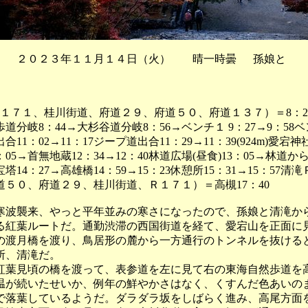
 ２０２３年１１月１４日（火） 晴一時曇 孫娘と
Ｒ１７１、桂川街道、府道２９、府道５０、府道１３７）＝8：2
道分岐8：44→大杉谷道分岐8：56→ベンチ１ 9：27→9：58ベ
合11：02→11：17ジープ道出合11：29→11：39(924m)愛宕神
05→首無地蔵12：34→12：40林道広場(昼食)13：05→林道か
塔14：27→高雄橋14：59→15：23休憩所15：31→15：57清滝
道５０、府道２９、桂川街道、Ｒ１７１）＝高槻17：40
波襲来、やっと平年並みの寒さになったので、孫娘と清滝か
る紅葉ルートだ。通勤渋滞の西国街道を経て、愛宕山を正面に
の渡月橋を渡り、鳥居形の麓から一方通行のトンネルを抜ける
所、清滝だ。
葉見頃の橋を渡って、表参道を左に見て右の東海自然歩道を
温が続いたせいか、例年の鮮やかさはなく、くすんだ色あいの
で落葉しているようだ。ダラダラ坂をしばらく進み、高尾方面