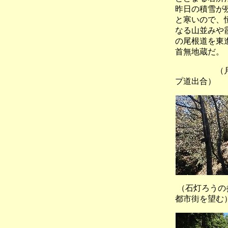
昨日の積雪が
と寒いので、
なる山並みや
の尾根道を東
首無地蔵だ。
（月輪
プ道出合）
（石灯ろう
都市街を望む