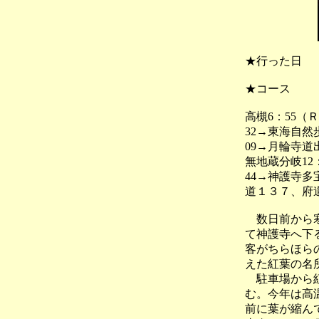
★行った日
★コース
高槻6：55（
32→東海自然歩
09→月輪寺道出
無地蔵分岐12：
44→神護寺多宝
道１３７、府
数日前から寒
て神護寺へ下
客がちらほら
えた紅葉の名
駐車場から紅
む。今年は高
前に葉が縮ん