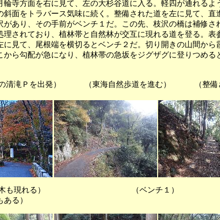
月輪寺方面を右に見て、左の大杉谷道に入る。軽四が通れるよ
の斜面をトラバース気味に続く。整備された道を左に見て、直
沢があり、その手前がベンチ１だ。この先、枝沢の橋は補修さ
処理されており、植林帯と自然林が交互に現れる道を登る。表
左に見て、尾根端を横切るとベンチ２だ。切り開きの山間から
こから勾配が急になり、植林帯の急坂をジグザグに登りつめる
。
の清滝Ｐを出発） （東海自然歩道を進む） （整備
木も現れる） （ベンチ
もある）