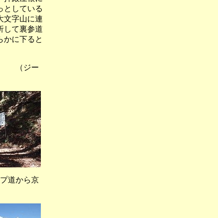
っとしている
大文字山に連
折して裏参道
らかに下ると
（ジー
プ道から京