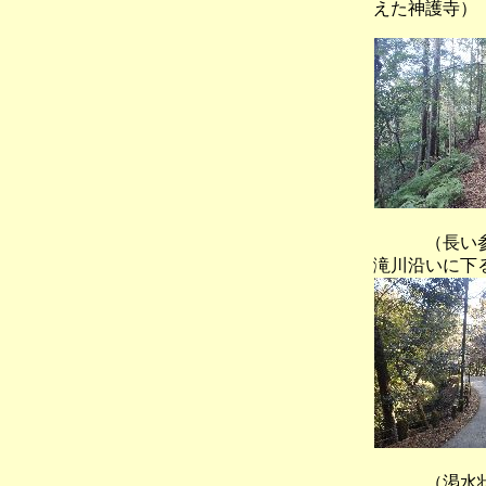
えた神護寺）
（長
滝川沿いに下
（渇水