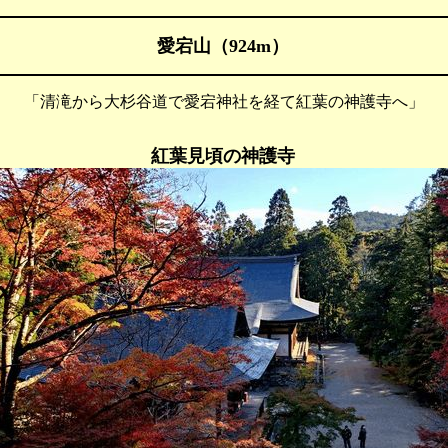
愛宕山（924m）
「清滝から大杉谷道で愛宕神社を経て紅葉の神護寺へ」
紅葉見頃の神護寺