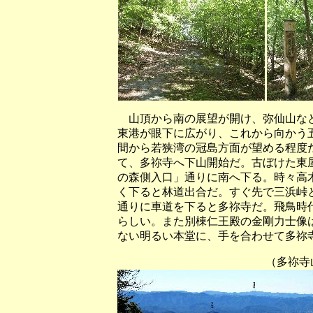
山頂から南の展望が開け、弥仙山など
東港が眼下に広がり、これから向かう
間から若狭湾の冠島方面が望める程度
て、多祢寺へ下山開始だ。古ぼけた東
の森側入口」通りに南へ下る。時々高
く下ると林道出合だ。すぐ先で三浜峠
通りに車道を下ると多祢寺だ。飛鳥時
らしい。また別棟仁王殿の金剛力士像
ない明るい本堂に、手を合わせて多祢
（多祢寺山頂上から南方