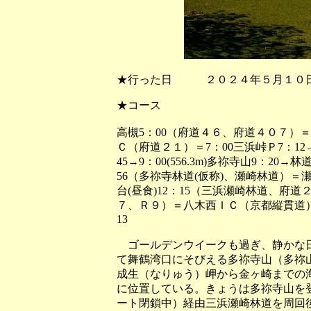
★行った日 ２０２４年５月１０日
★コース
高槻5：00（府道４６、府道４０７）
Ｃ（府道２１）＝7：00三浜峠Ｐ7：1
45→9：00(556.3m)多祢寺山9：20→
56（多祢寺林道(仮称)、瀬崎林道）＝瀬
台(昼食)12：15（三浜瀬崎林道、府道２１
７、Ｒ９）＝八木西ＩＣ（京都縦貫道
13
ゴールデンウイークも過ぎ、静かな日
て舞鶴湾口にそびえる多祢寺山（多祢
成生（なりゅう）岬から金ヶ崎までの
に位置している。きょうは多祢寺山を
ート閉鎖中）経由三浜瀬崎林道を周回