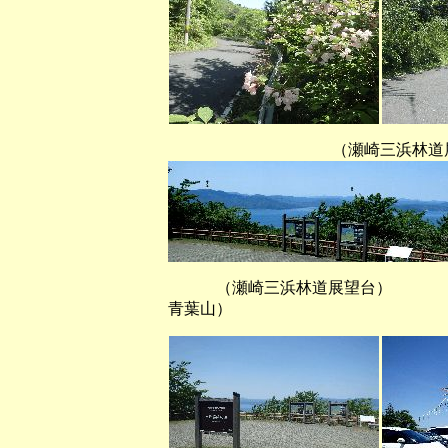
（瀬崎三浜林道展望台から若
（瀬崎三浜林道展望台） （
青葉山）