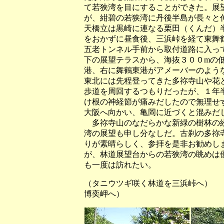
て若狭湾を目にすることができた。展
が、紺碧の若狭湾に丹後半島が長々と
天橋立は黒崎に連なる栗田（くんだ）
をおかずに昼食後、三浜峠を経て東舞
五老トンネル手前から取付道路に入っ
下の展望テラスから、海抜３００mの
港、右に舞鶴東港がアメーバーのよう
東北には先程登ってきた多祢寺山や花
歩道を周回するつもりだったが、１年
け根の神経節が痛みだしたので無理せ
大阪へ向かい、亀岡に近づくと混みだ
多祢寺山のなだらかな新緑の樹林の続
湾の展望も申し分なしだ。古刹の多祢
りが素晴らしく、参拝を是非お勧めし
が、林道展望台からの若狭湾の眺めは
も一度は訪れたい。
（タニウツギ咲く林道を三浜峠へ）
博奕岬へ）