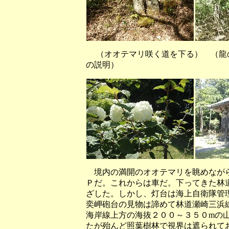
（オオテマリ咲く道を下る） （龍
の説明）
境内の満開のオオテマリを眺めながら
Ｐだ。これからは車だ。下ってきた林
ざした。しかし、灯台は海上自衛隊管
奕岬砲台の見物は諦めて林道瀬崎三浜
海岸線上方の海抜２００～３５０mの
たが殆んど照葉樹林で視界は遮られて