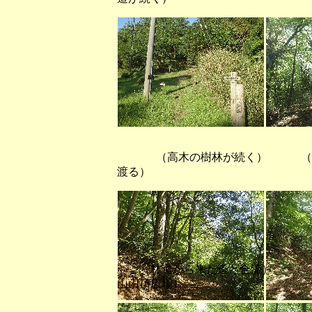
（高木の樹林が続く） （山
渡る）
（林道から来た道と合流） 
山山頂広場）