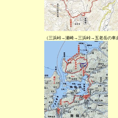
（三浜峠→瀬崎→三浜峠→五老岳の車