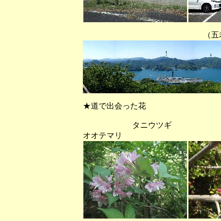
（五老岳から北方(
★道で出会った花
タニウツ
オオテマリ