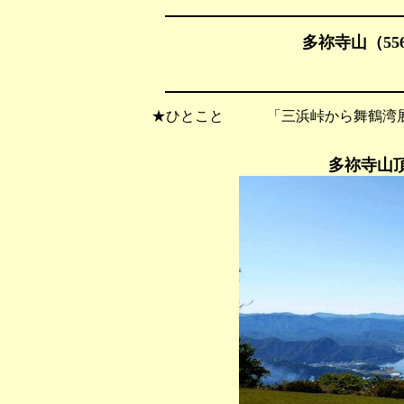
多祢寺山（556
★ひとこと 「三浜峠から舞鶴湾展
多祢寺山