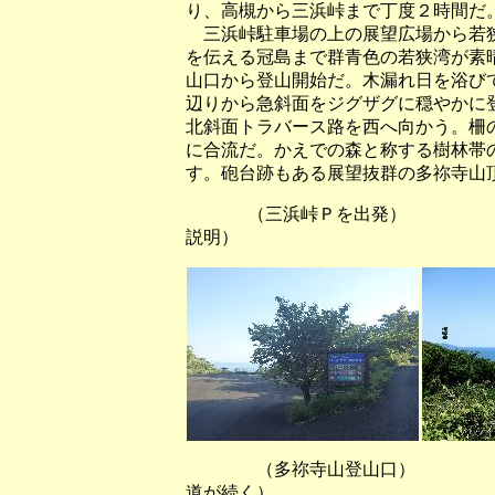
り、高槻から三浜峠まで丁度２時間だ
三浜峠駐車場の上の展望広場から若狭
を伝える冠島まで群青色の若狭湾が素
山口から登山開始だ。木漏れ日を浴び
辺りから急斜面をジグザグに穏やかに
北斜面トラバース路を西へ向かう。柵
に合流だ。かえでの森と称する樹林帯
す。砲台跡もある展望抜群の多祢寺山
（三浜峠Ｐを出発） （展
説明）
（多祢寺山登山口） （新緑
道が続く）