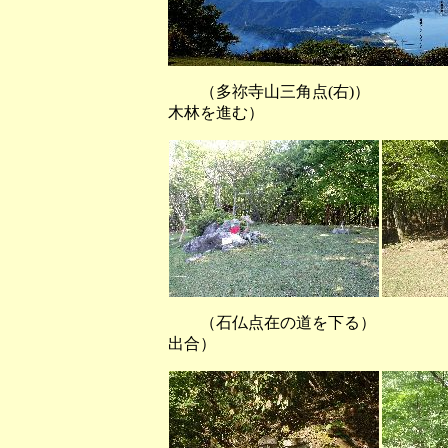
（多祢寺山三角点(右)） 
木林を進む）
（石仏点在の道を下る）
出合）