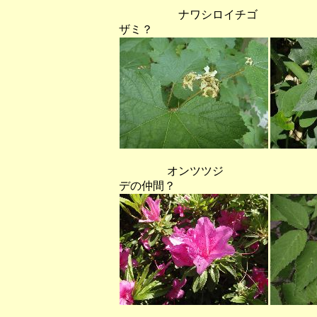
ナワシロイチゴ 
ザミ？
オンツツジ
デの仲間？