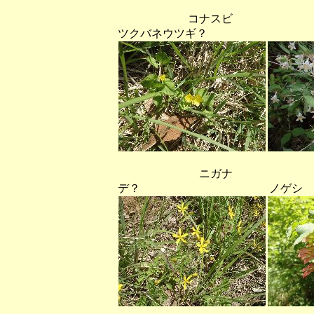
コナスビ
ツクバネウツギ？
ニガナ ウ
デ？ ノゲシ