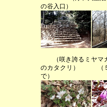
の谷入口） （
（咲き誇るミヤ
のカタクリ） （５
で）