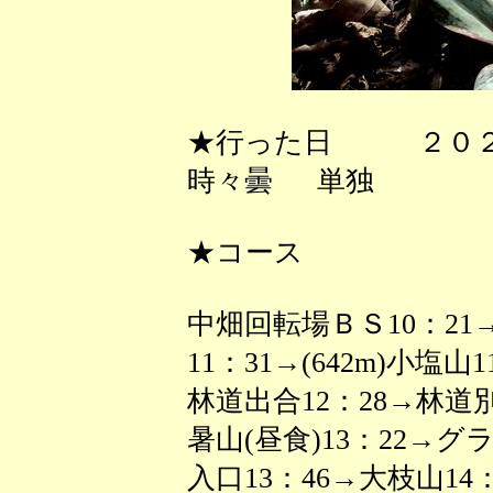
★行った日 ２０２
時々曇 単独
★コース
中畑回転場ＢＳ10：21
11：31→(642m)小塩山
林道出合12：28→林道別れ1
暑山(昼食)13：22→グ
入口13：46→大枝山14：