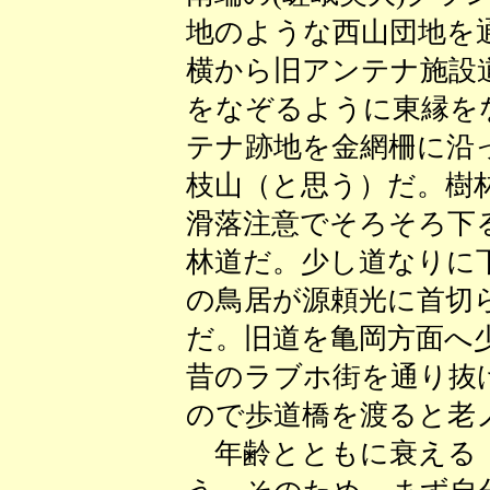
地のような西山団地を
横から旧アンテナ施設
をなぞるように東縁を
テナ跡地を金網柵に沿
枝山（と思う）だ。樹
滑落注意でそろそろ下
林道だ。少し道なりに
の鳥居が源頼光に首切
だ。旧道を亀岡方面へ
昔のラブホ街を通り抜
ので歩道橋を渡ると老
年齢とともに衰える「