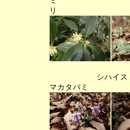
ミ 
リ ミヤ
シハイ
マカタバミ