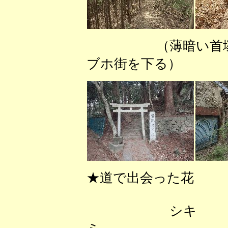
（薄暗い首
ブホ街を下る） 
★道で出会った花
シキ