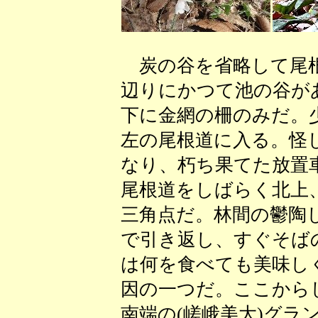
炭の谷を省略して尾根
辺りにかつて池の谷が
下に金網の柵のみだ。
左の尾根道に入る。怪
なり、朽ち果てた放置
尾根道をしばらく北上
三角点だ。林間の鬱陶
で引き返し、すぐそば
は何を食べても美味し
因の一つだ。ここから
南端の(嵯峨美大)グラ