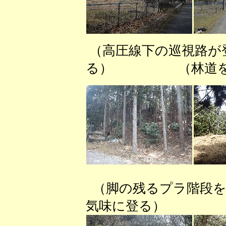
（高圧線下の巡視路
る） （林道を無
（脚の残るプラ階
気味に登る） （急