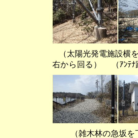
（太陽光発電施設横
右から回る） （ｱﾝﾃ
（雑木林の急坂