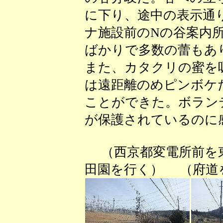
に下り、途中の表示通
ナ施設前のNの谷案内
ばかりで多数の蕾もあ
また、カタクリの蜜を
は遠距離のめピンボケ
ことができた。ボラン
が保護されているのに
（西京都変電所前を
田園を行く） （府道