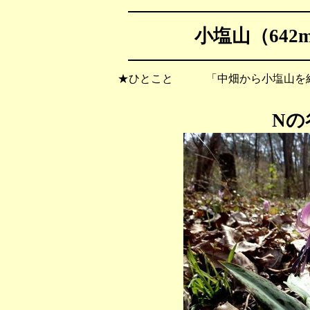
小塩山（642
★ひとこと 「中畑から小塩山を経
Nの