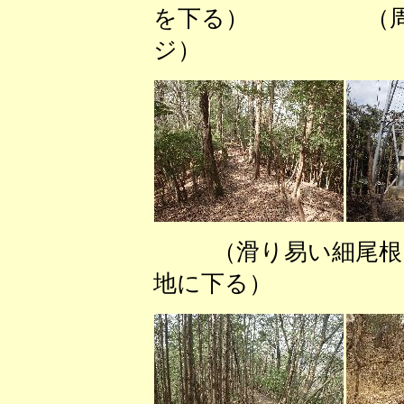
を下る） （周辺
ジ）
（滑り易い細尾
地に下る） 