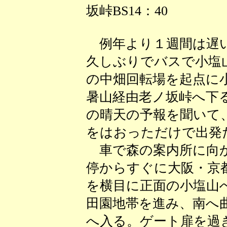
坂峠BS14：40
例年より１週間は遅い
久しぶりでバスで小塩
の中畑回転場を起点に
暑山経由老ノ坂峠へ下
の晴天の予報を聞いて
をはおっただけで出発
車で森の案内所に向か
停からすぐに大阪・京
を横目に正面の小塩山
田園地帯を進み、南へ
へ入る。ゲート扉を過