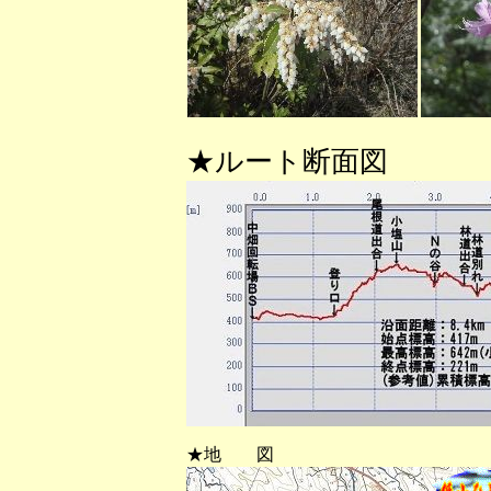
★ルート断面図
★地 図