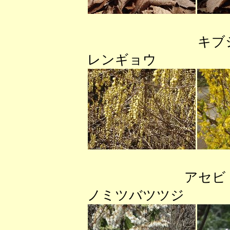
キ
レンギョウ
アセ
ノミツバツツジ