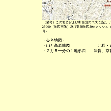
（備考）この地図および断面図の作成に当たっ
25000（地図画像）及び数値地図50mメッシ
号）
（参考地図）
・山と高原地図 北摂・京
・２万５千分の１地形図 法貴、京