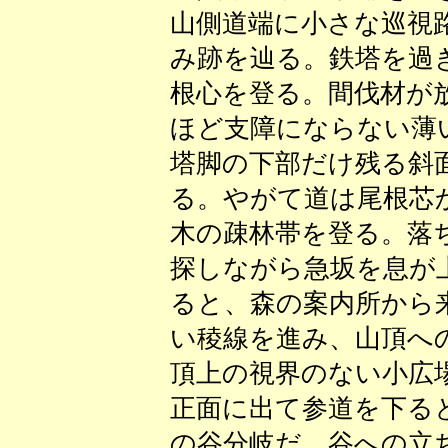
山側道端に小さな巡視
み跡を辿る。鉄塔を過
根心を登る。間伐材が
ほど支障にならない薄
塔脚の下部だけ残る斜
る。やがて道は尾根芯
木の疎林帯を登る。落
探しながら急坂を息が
ると、森の案内所から
い稜線を進み、山頂へ
頂上の視界のない小広
正面に出て参道を下る
の谷分岐だ。谷への立