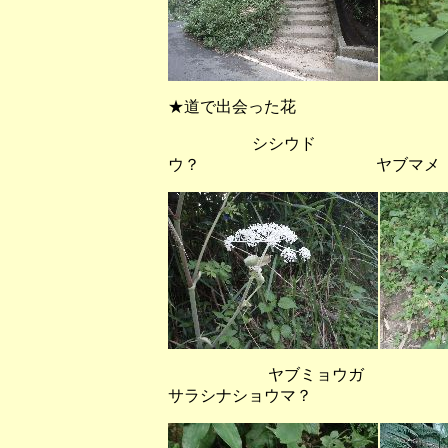
★道で出会った花
シシウド オ
ウ？ ヤブマメ
ヤブミョ
サラシナショウマ？