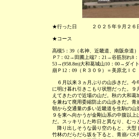
★行った日 ２０２５年９月２
★コース
高槻5：39（名神、近畿道、南阪奈道
Ｐ7：02→田圃上端7：21→谷筋別れ8：
53→(958.8m)大和葛城山10：00→ダ
崩Ｐ12：09（Ｒ３０９）＝美原北ＩＣ
６月以来３ヵ月ぶりの山歩きだ。今年
に明け暮れ引きこもり状態だった。９
えてきたので近場の山だ。秋の大和葛
を兼ねて廃用委縮防止の山歩きだ。青
朝から交通量の多い近畿道を生駒の山
９を東へ向かうが金剛山系の中腹以上
だ。スッキリした昨日と異なり、むっ
降り出しそうな曇り空のもと、大型ト
竹林のだらだら坂を下ると、青崩バス