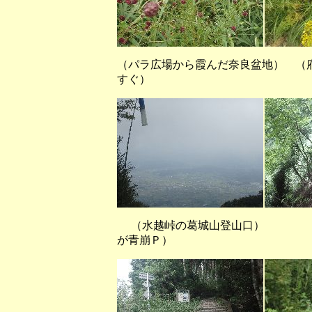
（パラ広場から霞んだ奈良盆地） （
すぐ）
（水越峠の葛城山登山口）
が青崩Ｐ）