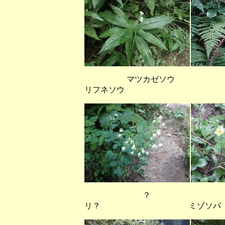
マツカゼソウ
リフネソウ
？ ス
リ？ ミゾソバ