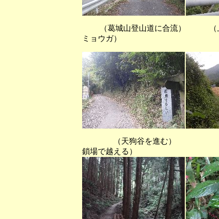
（葛城山登山道に合流） （上端
ミョウガ）
（天狗谷を進む） （咲
鎖場で越える）