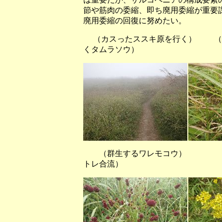
節や筋肉の委縮、即ち廃用委縮が重要
廃用委縮の回復に努めたい。
（カスったススキ原を行く） （
くタムラソウ）
（群生するワレモコウ） （
トレ合流）