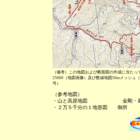
（備考）この地図および断面図の作成に当たっ
25000（地図画像）及び数値地図50mメッシ
号）
（参考地図）
・山と高原地図 金剛・葛城
・２万５千分の１地形図 御所