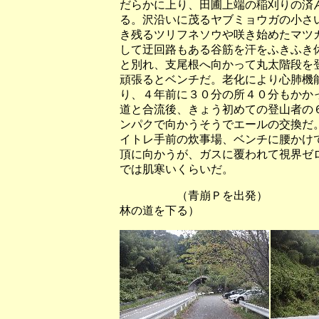
だらかに上り、田圃上端の稲刈りの済
る。沢沿いに茂るヤブミョウガの小さ
き残るツリフネソウや咲き始めたマツ
して迂回路もある谷筋を汗をふきふき
と別れ、支尾根へ向かって丸太階段を
頑張るとベンチだ。老化により心肺機
り、４年前に３０分の所４０分もかか
道と合流後、きょう初めての登山者の
ンパクで向かうそうでエールの交換だ
イトレ手前の炊事場、ベンチに腰かけ
頂に向かうが、ガスに覆われて視界ゼ
では肌寒いくらいだ。
（青崩Ｐを出発） （
林の道を下る）