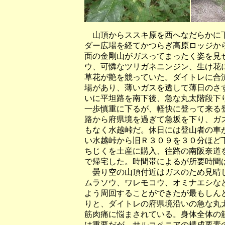
山頂からススキ原を西へなだらかに下
ダー広場を経てかつらぎ高原ロッジか
面の金剛山がガスってまったく姿を見
ウ、可憐なツリガネニンジン、生け花
草花が艶を競っていた。ダイトレに合
場があり、薄いガスを透して薄日のさ
いに平坦路を南下後、急な丸太階段下
一歩慎重に下るが、軽快に登って来る
路から府県境を過ぎて急坂を下り、ガ
もなく水越峠だ。休日には登山者の車
い水越峠から旧Ｒ３０９を３０分ほど
ちじくを土産に購入、往路の南阪奈道
で帰宅した。時間帯によるが所要時間
曇り空の山頂付近はガスのため見晴し
ムラソウ、ワレモコウ、オミナエシな
よう周回することができたが最もしん
りと、ダイトレの府県境沿いの急な丸
筋肉痛に悩まされている。身体全体の
は重要だが、サルコペニアの構成要素