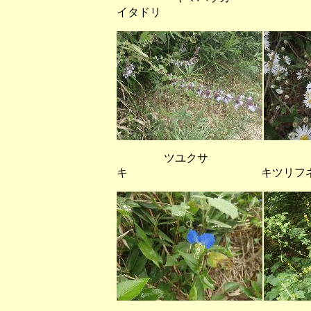
イタドリ
ツユクサ キ
キ キツリフ