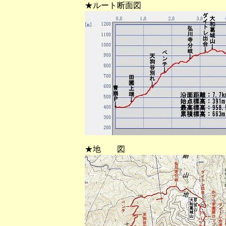
★ルート断面図
★地 図