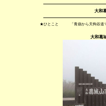
大和葛
★ひとこと 「青崩から天狗谷道で
大和葛