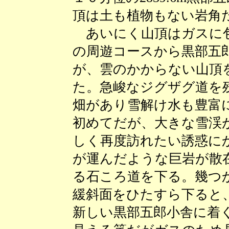
頂は土も植物もない岩角
あいにく山頂はガスに包
の周遊コースから黒部五
が、雲のかからない山頂
た。急峻なジグザグ道を
畑があり雪解け水も豊富
初めてだが、大きな雪渓
しく再度訪れたい誘惑に
が運んだような巨岩が散
る石ころ道を下る。幾つ
緩斜面をひたすら下ると
新しい黒部五郎小舎に着