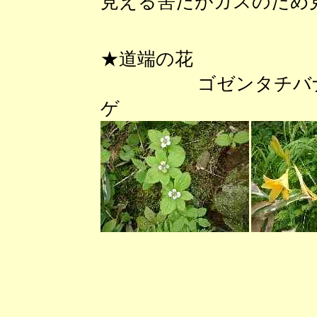
見える筈だがガスのため
★道端の花
ゴゼンタチバ
ゲ ワタ