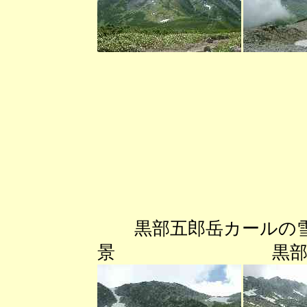
黒部五郎岳カールの
景 黒部五