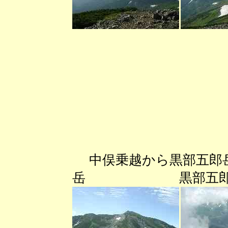
中俣乗越から黒部五郎
岳 黒部五郎