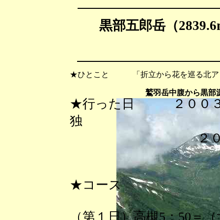
黒部五郎
岳（2839.
★ひとこと 「折立から花を巡る北ア（
鷲羽岳中腹から黒部
★行った日 ２００３
独
２００３年８
★コース
（第１日）高槻5：50＝（北