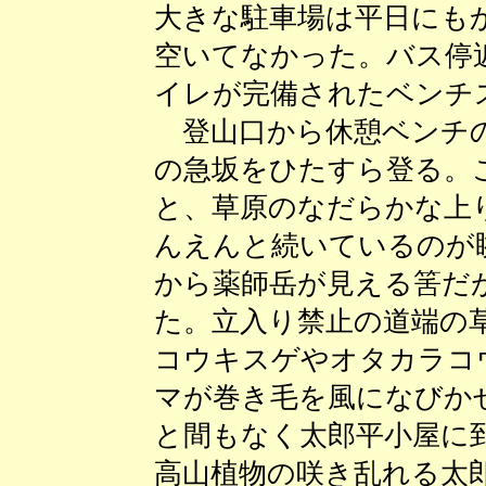
大きな駐車場は平日にも
空いてなかった。バス停
イレが完備されたベンチ
登山口から休憩ベンチのあ
の急坂をひたすら登る。
と、草原のなだらかな上
んえんと続いているのが
から薬師岳が見える筈だ
た。立入り禁止の道端の
コウキスゲやオタカラコ
マが巻き毛を風になびか
と間もなく太郎平小屋に
高山植物の咲き乱れる太