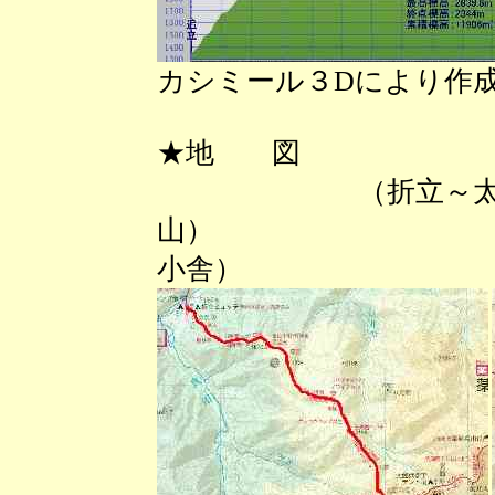
カシミール３Dにより作
★地 図
（折立～太
山） （太
小舎）