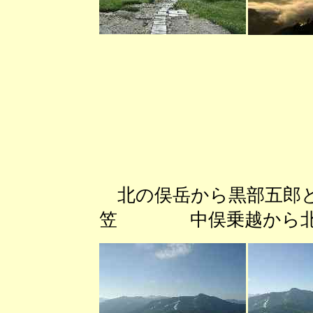
北の俣岳から黒部五郎
笠 中俣乗越から北