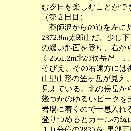
む夕日を楽しむことがで
（第２日目）
薬師沢からの道を左に見
2372.9m太郎山だ。少
の緩い斜面を登り、右か
く2661.2m北の俣岳だ
そびえ、その右遠方には
山型山形の笠ヶ岳が見え
見えている。北の俣岳か
幾つかのゆるいピークを
岩場に着くので一息入れ
登りつめるとカールの縁
１０分位の2839.6m黒