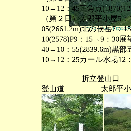
10→12：45三角点(1870)
（第２日）太郎平小屋5：1
05(2661.2m)北の俣岳7：1
*)ブロードバンド接続の方は画像をク
10(2578)P9：15→9：3
40→10：55(2839.6m)
10→12：25カール水場12
折立登山口 太
登山道 太郎平小