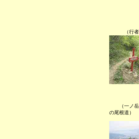
（行者
（一ノ岳
の尾根道）