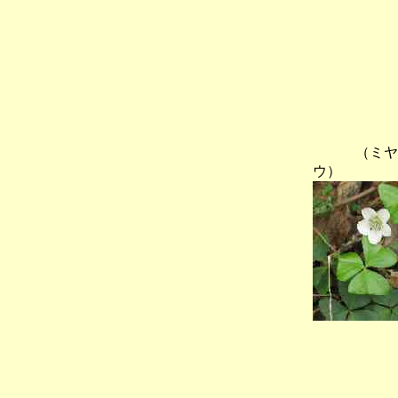
（ミヤ
ウ）