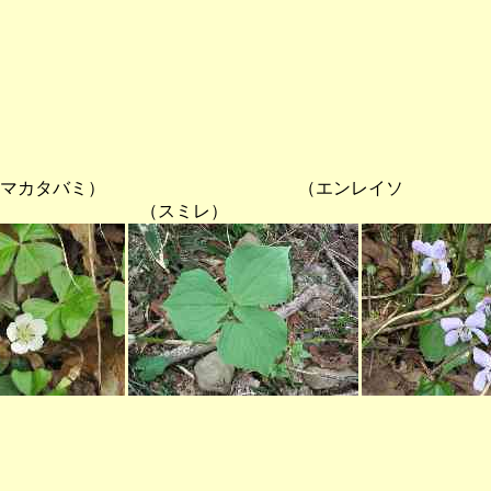
マカタバミ） （エンレイソ
 （スミレ）