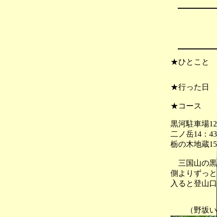
★ひとこと
★行った日
★コース
黒河駐車場12
二ノ岳14：4
栃の木地蔵15
三国山の黒
側よりずっと
入ると登山口
（野坂い