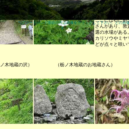
登山口から林を
ソウやスミレの
て登ると栃ノ木
ここには石に刻
*)ブロードバンド接続の方は画像をクリックして下さい。どの画
さんがあり、敦
す。
選の水場がある
カリソウやミヤ
どが点々と咲い
木地蔵の沢） （栃ノ木地蔵のお地蔵さん