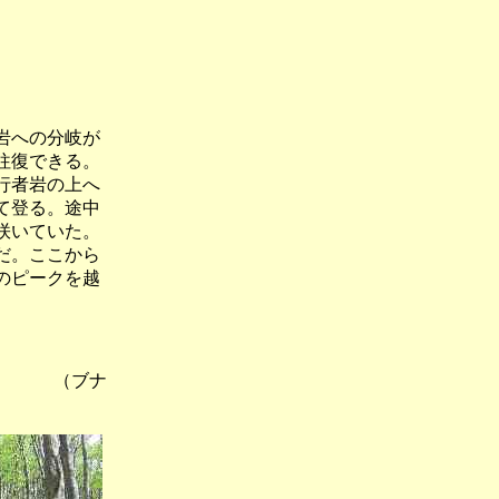
岩への分岐が
往復できる。
行者岩の上へ
て登る。途中
咲いていた。
だ。ここから
のピークを越
。
） （ブナ