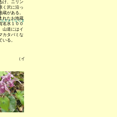
ぬけ、ニリン
咲く沢に沿っ
地蔵がある。
まれたお地蔵
像も大きくなりま
賀名水１００
。山道にはイ
マカタバミな
ている。
） （イ