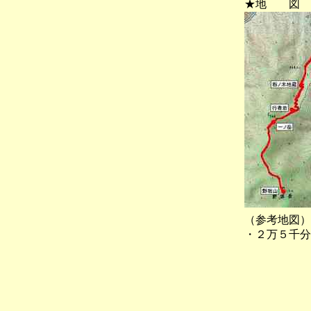
★地 図
（参考地図）
・２万５千