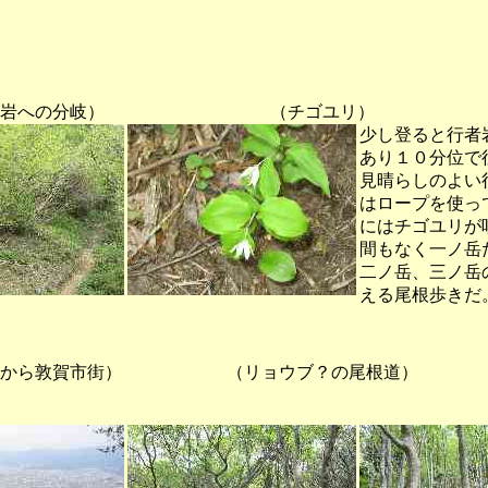
岩への分岐） （チゴユリ）
少し登ると行者
あり１０分位で
見晴らしのよい
はロープを使っ
にはチゴユリが
間もなく一ノ岳
二ノ岳、三ノ岳
える尾根歩きだ
から敦賀市街） （リョウブ？の尾根道