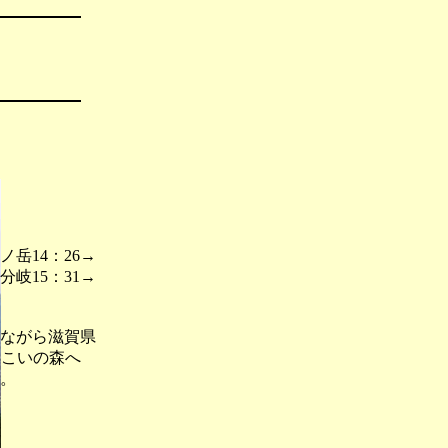
ノ岳14：26→
分岐15：31→
ながら滋賀県
いこいの森へ
。