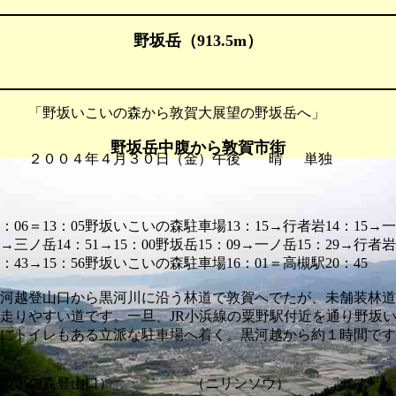
野坂岳（913.5m）
 「野坂いこいの森から敦賀大展望の野坂岳へ」
野坂岳中腹から敦賀市街
 ２００４年４月３０日（金）午後 晴 単独
：06＝13：05野坂いこいの森駐車場13：15→行者岩14：15→一
3→三ノ岳14：51→15：00野坂岳15：09→一ノ岳15：29→行者岩
：43→15：56野坂いこいの森駐車場16：01＝高槻駅20：45
河越登山口から黒河川に沿う林道で敦賀へでたが、未舗装林道
走りやすい道です。一旦、JR小浜線の粟野駅付近を通り野坂
にトイレもある立派な駐車場へ着く。黒河越から約１時間です
こいの森登山口） （ニリンソウ）