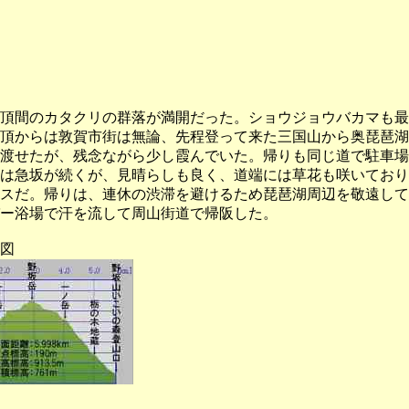
頂間のカタクリの群落が満開だった。ショウジョウバカマも最
頂からは敦賀市街は無論、先程登って来た三国山から奥琵琶湖
渡せたが、残念ながら少し霞んでいた。帰りも同じ道で駐車場
は急坂が続くが、見晴らしも良く、道端には草花も咲いており
スだ。帰りは、連休の渋滞を避けるため琵琶湖周辺を敬遠して
ー浴場で汗を流して周山街道で帰阪した。
図