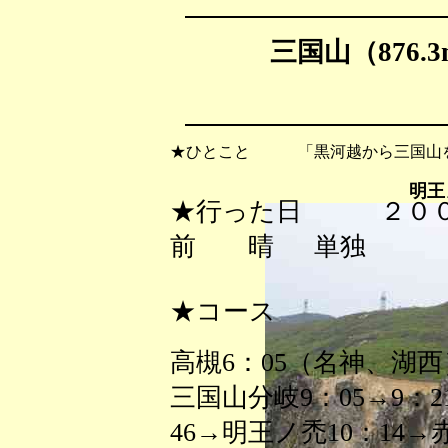
三国山（876.
★ひとこと 「黒河越から三国山を
明王
★行った日 ２００
前 晴 単独
★コース
高槻6：05（名神、湖西
三国山分岐9：05→9：
46→明王ノ禿10：14→