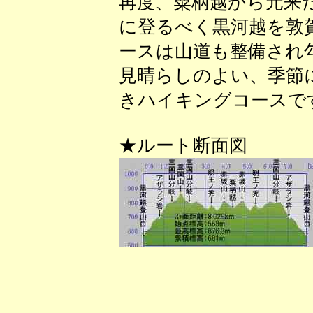
再度、粟柄越から元来
に登るべく黒河越を敦
ースは山道も整備され
見晴らしのよい、季節
きハイキングコースで
★ルート断面図