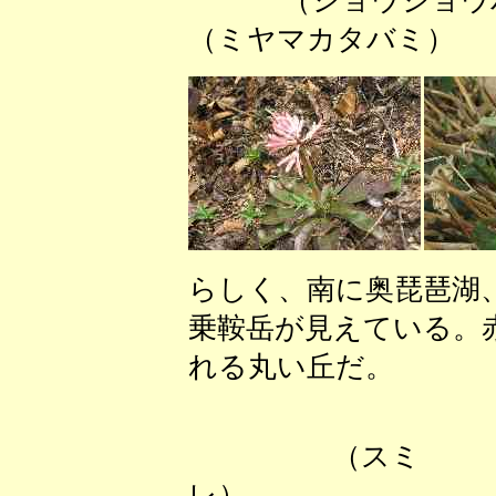
（ショウジ
（ミヤマカタバミ）
らしく、南に奥琵琶湖
乗鞍岳が見えている。
れる丸い丘だ。
（スミ
レ） 