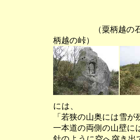
（粟柄越
柄越の峠）
には、
「若狭の山奥には雪が
一本道の両側の山壁に
針のように空へ突き出