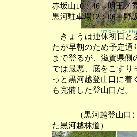
赤坂山10：46→明王ノ禿
黒河駐車場12：06＝野
*)ブロードバンド
きょうは連休初日とあ
たが早朝のため予定通
まで登るが、滋賀県側
では最悪、底をこすり
っと黒河越登山口に着
も完備した登山口だ。
（黒河越登山
た黒河越林道）