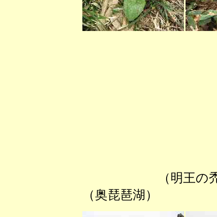
（明
（奥琵琶湖）