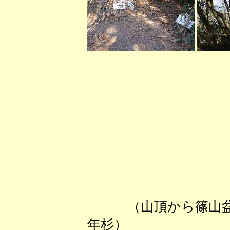
（山頂から
年杉） 