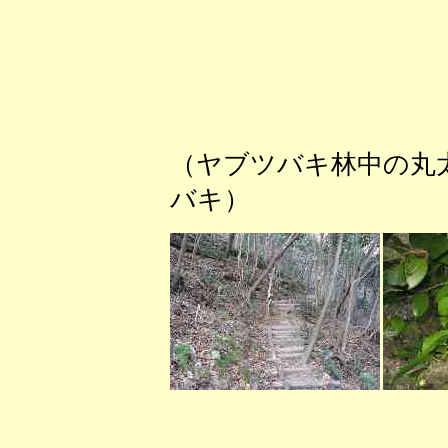
（ヤブツバキ林中
バキ） （