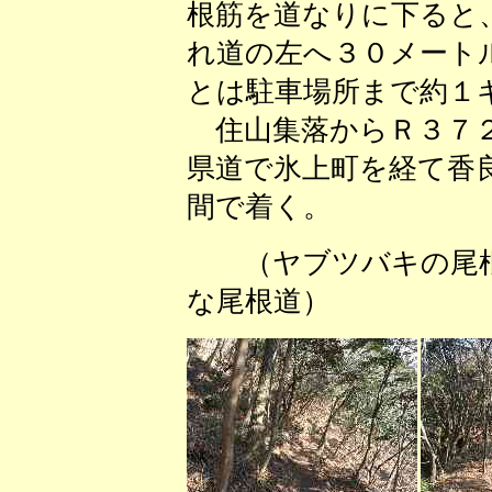
根筋を道なりに下ると
れ道の左へ３０メート
とは駐車場所まで約１
住山集落からＲ３７２
県道で氷上町を経て香
間で着く。
（ヤブツバキ
な尾根道） （