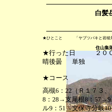
白髪岳
★ひとこと 「ヤブツバキと岩稜
住山集
★行った日 ２０
晴後曇 単独
★コース
高槻6：22（Ｒ１７３、
8：28→支尾根8：57→9：
ル9：51→文保寺分岐10：