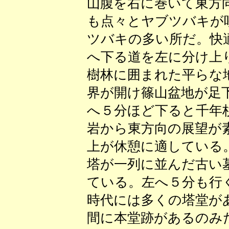
山腹を右に巻いて東方
も点々とヤブツバキが
ツバキの多い所だ。快
へ下る道を左に分け上
樹林に囲まれた平らな
界が開け篠山盆地が足
へ５分ほど下ると千年
岩から東方向の展望が
上が休憩に適している
塔が一列に並んだ古い
ている。左へ５分も行
時代には多くの塔堂が
間に本堂跡があるのみ