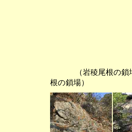
（岩稜尾根の
根の鎖場） 