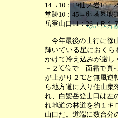
14→10：19仙ノ岩10
堂跡10：45→卵塔墓地1
岳登山口11：26（Ｒ１
*)ブロードバンド
今年最後の山行に篠山
輝いている星におくら
かけて冷え込みが厳し
－２℃位で一面霜で真
が上がり２℃と無風逆
ら地方道に入り住山集
れ、白髪岳登山口は左
れ地道の林道を約１キ
山口だ。道端に数台分