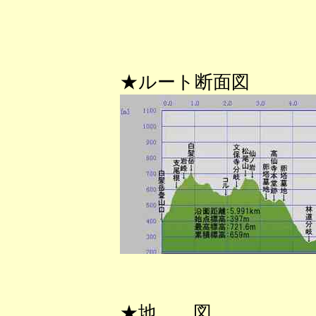
★ルート断面図
★地 図