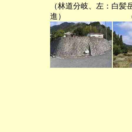
（林道分岐、左：白
進） （林道か