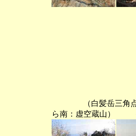
（白髪岳三
ら南：虚空蔵山） （