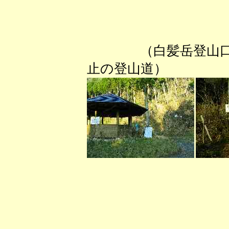
（白髪岳登山口
止の登山道） （