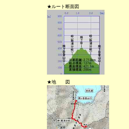
★ルート断面図
★地 図