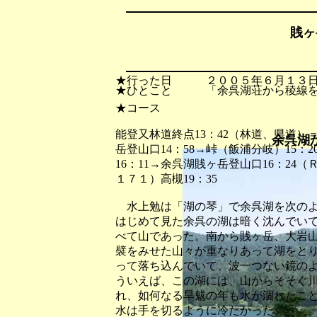
賎ヶ
★行った日 ２００５年６月１３
★ひとこと 「余呉湖荘から稜線を
★コース
能登又林道終点13：42（林道、県道
余呉湖
岳登山口14：58→峠（飯浦分岐）15：20→
16：11→余呉湖賎ヶ岳登山口16：2
１７１）高槻19：35
水上勉は「湖の琴」で余呉湖を次のよ
はじめて見た余呉の湖は暗く沈んでい
べて山であった。南から賎ヶ岳、大岩
襞をみせた山々が重なりあって湖をと
って落ち込んでいて、波一つない鏡の
ういえば、この湖には、山からそそぐ
れ、如何なる旱魃の年も水が涸れたこ
水は手を切るように冷たかった。