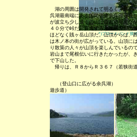
湖の周囲は開発されて明るく、周回の
呉湖最南端にある国民宿舎余呉湖荘横
が波立ち少し遠くの山は霞んで見えな
４０分で峠だ。直進すると琵琶湖岸の
*)ブロードバンド接
ほどなく賎ヶ岳山頂だ。山頂からは、
は木ノ本の街が広がっている。山頂に
り散策の人々が山頂を楽しんでいるの
岩山まで尾根伝いに行きたかったが、
で下山した。
帰りは、Ｒ８からＲ３６７（若狭街道
（登山口に広がる余呉湖） 
遊歩道）