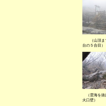
（山頂ま
台の５合目）
（雲海を
火口壁）