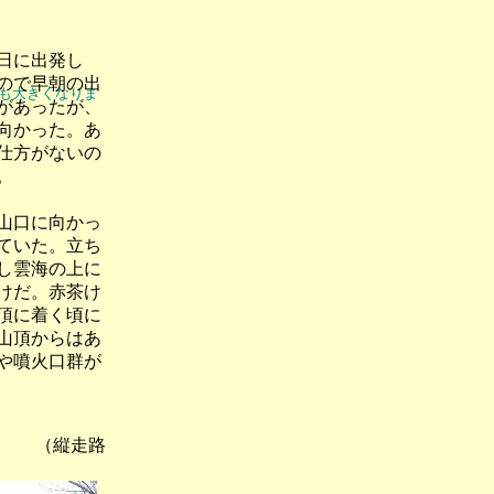
日に出発し
ので早朝の出
像も大きくなりま
があったが、
向かった。あ
仕方がないの
。
山口に向かっ
ていた。立ち
し雲海の上に
けだ。赤茶け
頂に着く頃に
山頂からはあ
や噴火口群が
（縦走路