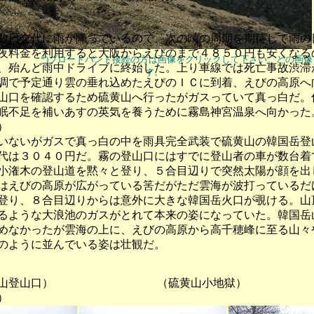
日交代に雨が降っているので、次の晴の周期を期待して雨の
夜料金を利用すると大阪からえびのまで４８５０円も安くなる
*)ブロードバンド接続の方は画像をクリックして下さい。どの画
、殆んど雨中ドライブに終始した。上り車線では死亡事故渋滞
す。
調で予定通り雲の垂れ込めたえびのＩＣに到着、えびの高原へ
山口を確認するため硫黄山へ行ったがガスっていて真っ白だ。
眠不足を補いあすの英気を養うために霧島神宮温泉へ向かった
）
ないがガスで真っ白の中を雨具完全武装で硫黄山の韓国岳登
代は３０４０円だ。霧の登山口にはすでに登山者の車が数台着
小潅木の登山道を黙々と登り、５合目辺りで突然太陽が顔を出
はえびの高原が広がっている筈だがただ雲海が波打っているだ
登り、８合目辺りからは意外に大きな韓国岳火口が覗ける。山
るような大浪池のガスがとれて本来の姿になっていた。韓国岳
めなかったが雲海の上に、えびの高原から高千穂峰に至る山々
のように並んでいる姿は壮観だ。
山登山口） （硫黄山小地獄） 
）