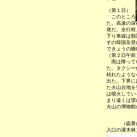
（第１日）
このところ数
た。高速の深
発だ。全行程
下り車線は順
すの韓国岳登
できょうの睡
（第２日午前
雨は降ってい
た。タクシー
枯れたような
出た。下界に
た火山台地を
は噴火してい
まり遠くは望
火山の博物館
（硫黄
入口の灌木林