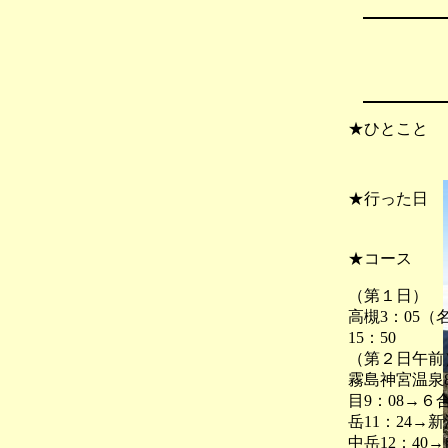
★ひとこと
★行った日
２００６
★コース
（第１日）
高槻3：05
15：50
（第２日午前
霧島神宮温泉8
目9：08→６合目
岳11：24→新湯
中岳12：40