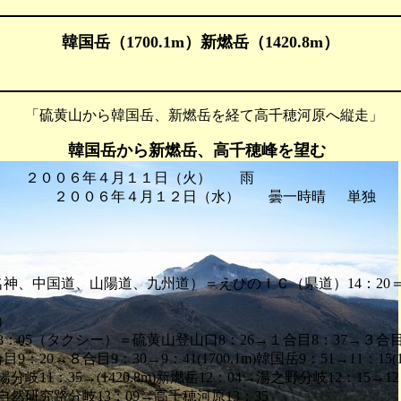
韓国岳（1700.1m）新燃岳（1420.8m）
 「硫黄山から韓国岳、新燃岳を経て高千穂河原へ縦走」
韓国岳から新燃岳、高千穂峰を望む
 ２００６年４月１１日（火） 雨
年４月１２日（水） 曇一時晴 単独
（名神、中国道、山陽道、九州道）＝えびのＩＣ（県道）14：20
）
：05（タクシー）＝硫黄山登山口8：26→１合目8：37→３合目
9：20→８合目9：30→9：41(1700.1m)韓国岳9：51→11：15(
分岐11：35→(1420.8m)新燃岳12：04→湯之野分岐12：15→12：30
→自然研究路分岐13：09→高千穂河原13：35