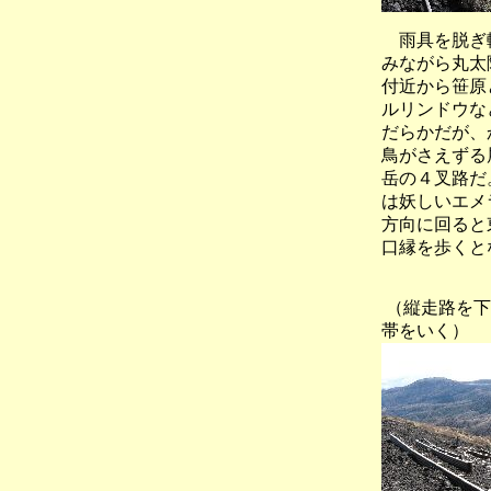
雨具を脱ぎ軽
みながら丸太
付近から笹原
ルリンドウな
だらかだが、
鳥がさえずる
岳の４叉路だ
は妖しいエメ
方向に回ると
口縁を歩くと
（縦走路を
帯をいく）