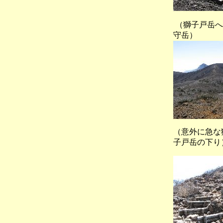
（獅子戸岳
守岳）
（意外に
子戸岳の下り