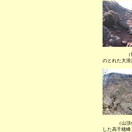
（韓国岳
のとれた大浪
（山頂付
した高千穂峰