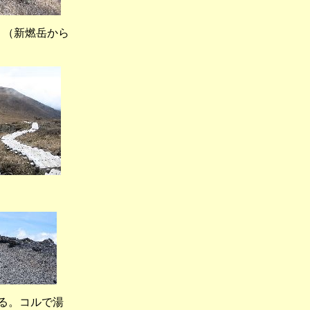
新燃岳から
る。コルで湯