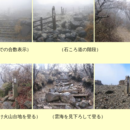
での合数表示） （石ころ道の階段） （
抜け火山台地を登る） （雲海を見下ろして登る）