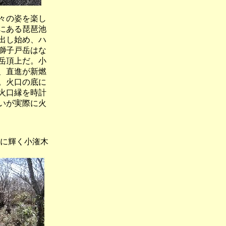
々の姿を楽し
にある琵琶池
出し始め、ハ
獅子戸岳はな
岳頂上だ。小
、直進が新燃
。火口の底に
火口縁を時計
いが実際に火
に輝く小潅木