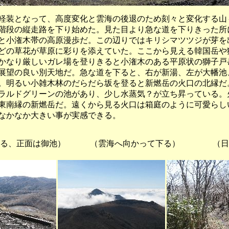
装となって、高度変化と雲海の後退のため刻々と変化する山
階段の縦走路を下り始めた。見た目より急な道を下りきった所
と小潅木帯の高原漫歩だ。この辺りではキリシマツツジが芽を
どの草花が草原に彩りを添えていた。ここから見える韓国岳や
かなり厳しいガレ場を登りきると小潅木のある平原状の獅子戸
展望の良い別天地だ。急な道を下ると、右が新湯、左が大幡池
。明るい小雑木林のだらだら坂を登ると新燃岳の火口の北縁だ
ラルドグリーンの池があり、少し水蒸気？が立ち昇っている。
東南縁の新燃岳だ。遠くから見る火口は箱庭のように可愛らし
なかなか大きい事が実感できる。
下る、正面は御池） （雲海へ向かって下る） （日