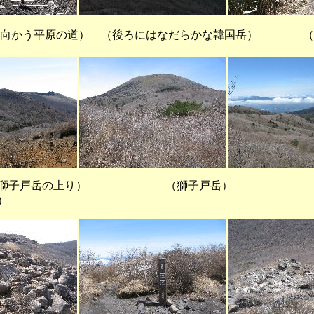
へ向かう平原の道） （後ろにはなだらかな韓国岳） （
急な獅子戸岳の上り） （獅子戸岳） 
）