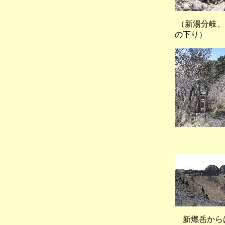
（新湯分
の下り）
（新
新燃岳からは