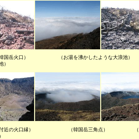
火口） （お湯を沸かしたような大浪池）
池）
近の火口縁） （韓国岳三角点） （や
）