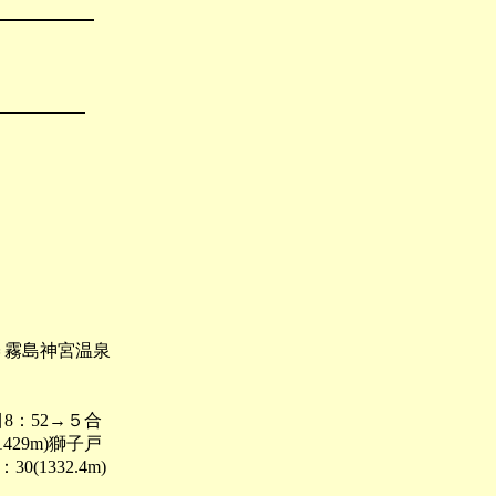
＝霧島神宮温泉
8：52→５合
1429m)獅子戸
(1332.4m)