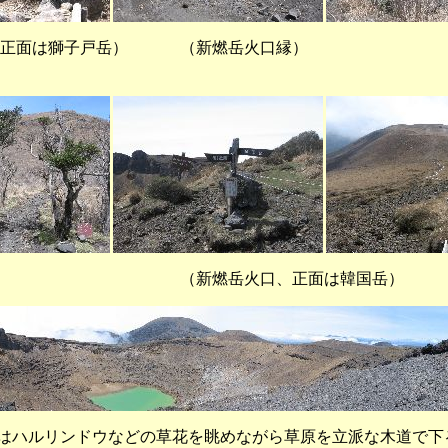
岐、正面は獅子戸岳） （新燃岳火口縁） （
燃岳火口、正面は韓国岳）
ハルリンドウなどの草花を眺めながら草原を立派な木道で下