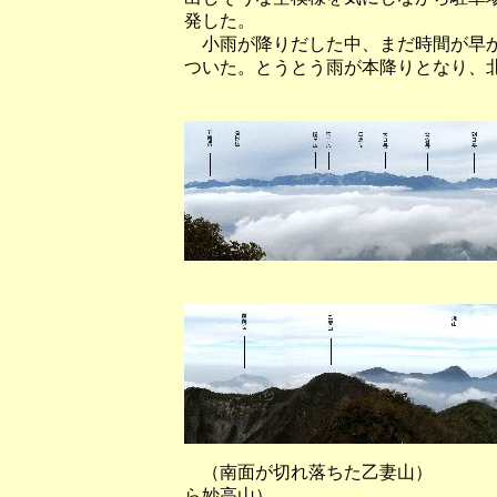
発した。
小雨が降りだした中、まだ時間が早か
ついた。とうとう雨が本降りとなり、
（高妻山頂上北端
（高妻山頂上北端
（南面が切れ落ちた乙妻山
ら妙高山）