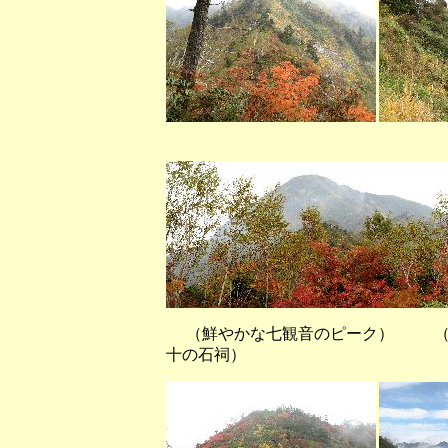
（六弥勒付近から
（鮮やかな七観音のピーク） （
十の石祠）