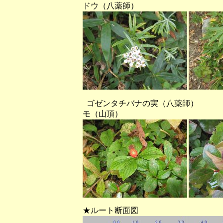
ドウ（八薬師）
ゴゼンタチバナの実（八
モ（山頂）
★ルート断面図