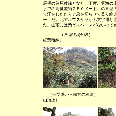
展望の笹原稜線となり、丁度、雲海の
までの高度差約２５０メートルの直登
で汗をしたたらせ息を切らせて登り終
ークだ。北アルプスが浮かぶ文字通り
だ。山頂には殆どスペースがないので
（戸隠牧場分岐） （紅葉
紅葉稜線）
（三文殊から前方の稜線）
山頂上）