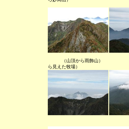
（山頂から雨飾山） （山頂か
ら見えた牧場）
（七観音付近の