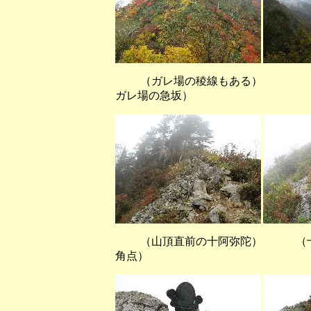
（ガレ場の稜線もある） （
ガレ場の急坂）
（山頂直前の十阿弥陀） （
角点）