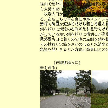
経由で意外に早く３０分余で戸隠牧場
ら大勢の登山者が登り支度中だ。
牧場入口からギサギザの戸隠連峰を左
る。あちこちで草を食むホルスタイン
★行った日 ２００６年１０月１
沿って何度か渡渉しながら石ころ道を
２００６年１０月２
鎖を頼りに滑滝の右側をよじ登ってか
がっている短い鎖を頼りに横切るが高
★コース
滝の落ち口に着くので滝の左側を鎖を
ろの枯れた沢筋をさかのぼると氷清水
急坂を登りきると八方睨と高妻山との
（戸隠牧場入口） （五
柵を通る）