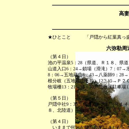
高妻
★ひとこと 「戸隠から紅葉真っ盛
六弥勒周
（第４日）
池の平温泉5：28（県道、Ｒ１８、県道）
山道入口6：24→鎖場（滑滝）7：07→氷
8：06→五地蔵山8：43→八薬師9：28→10
根分岐（五地蔵山手前）12：15→Ｐ２０９
牧場柵13：21→13：30戸隠牧場駐車場
（第５日）
戸隠中社9：30（県道）＝大町（Ｒ１
８、北陸道）＝敦賀ＩＣ（Ｒ１６１、湖
（第４日）
いままで何とか降られずにきたが、き