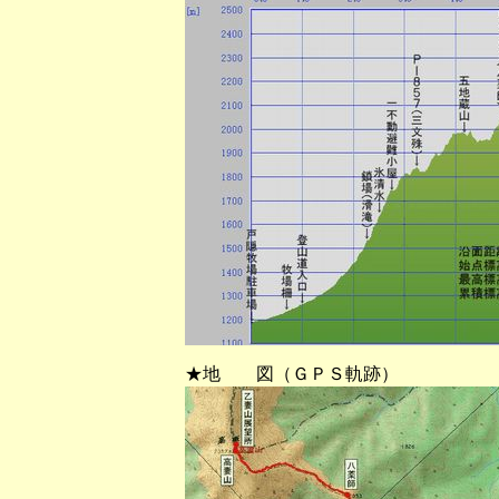
★地 図（ＧＰＳ軌跡）