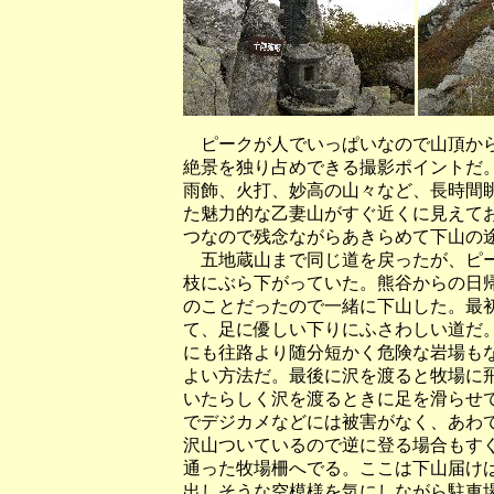
ピークが人でいっぱいなので山頂から
絶景を独り占めできる撮影ポイントだ
雨飾、火打、妙高の山々など、長時間
た魅力的な乙妻山がすぐ近くに見えて
つなので残念ながらあきらめて下山の
五地蔵山まで同じ道を戻ったが、ピー
枝にぶら下がっていた。熊谷からの日
のことだったので一緒に下山した。最
て、足に優しい下りにふさわしい道だ
にも往路より随分短かく危険な岩場も
よい方法だ。最後に沢を渡ると牧場に
いたらしく沢を渡るときに足を滑らせ
でデジカメなどには被害がなく、あわ
沢山ついているので逆に登る場合もす
通った牧場柵へでる。ここは下山届け
出しそうな空模様を気にしながら駐車