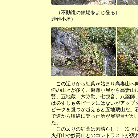
（不動滝の鎖場をよじ登る
避難小屋）
この辺りから紅葉が始まり高妻山へ向
仰の山々が多く、避難小屋から高妻山
賢、五地蔵、六弥勒、七観音、八薬師
は必ずしも各ピークにはないがアップ
ピークを幾つか越えると五地蔵山だ。
で道から稜線に登った所が展望台だが
た。
この辺りの紅葉は素晴らしく、次々に
火打山や妙高山とのコントラストが疲