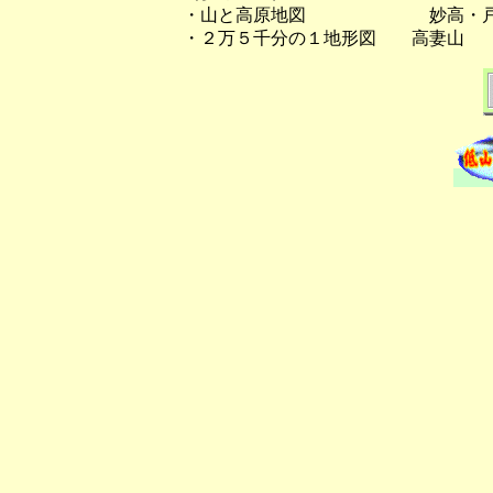
・山と高原地図 妙高・戸隠
・２万５千分の１地形図 高妻山