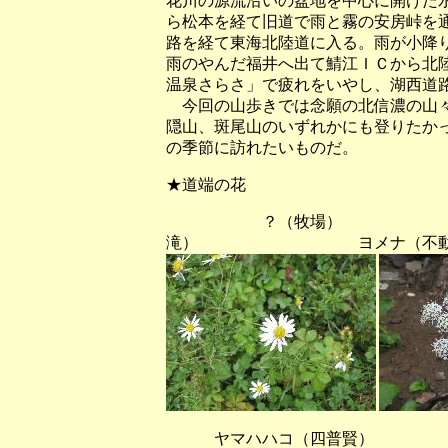
花川の源流沿いの盆地を中心に開けた
ら松本を経て旧道で雨と霧の安房峠を
路を経て東海北陸道に入る。雨が小降
雨のやんだ福井へ出て鯖江ＩＣから北
温泉さらさ」で疲れをいやし、湖西道
今回の山歩きでは念願の北信濃の山々
隠山、斑尾山のいずれかにも登りたか
の季節に訪れたいものだ。
★道端の花
？（牧場） ヤ
滝） ヨメナ（不動
ヤマハハコ（四普賢） ツリ