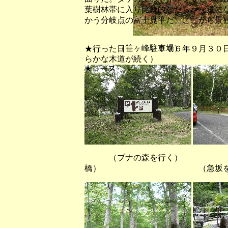
葉樹林帯に入り比較的なだらかな道に
かう分岐点の富士見平だ。ここから景
（笹ヶ峰駐車場） 
★行った日 ２００６年９月３０
らかな木道が続く）
★コース
（ブナの森を行く
橋） （急坂を登