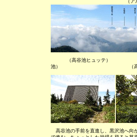
（アルプス展望台か
（高谷池ヒュッテ
池） （高谷
高谷池の手前を直進し、黒沢池へ向か