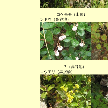
コケモモ（山頂） ヤナ
ンドウ（高谷池）
？（高谷池） ヤ
コウモリ（黒沢橋）