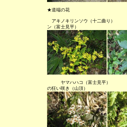
★道端の花
アキノキリンソウ（十二曲り） 
ン（富士見平）
ヤマハハコ（富士見平） モ
の狂い咲き（山頂）