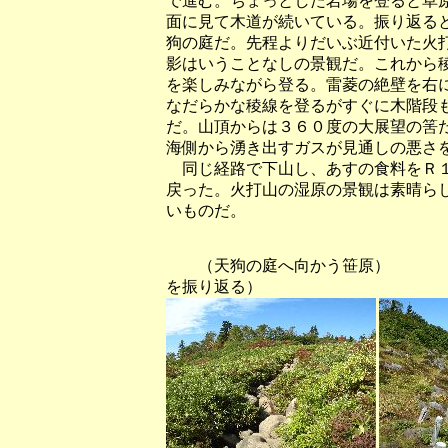
で進む。ちょっとした岩場を登ると草
面に見て木道が続いている。振り返る
狗の庭だ。先程よりだいぶ近付いた火
影はいうことなしの景観だ。これから
を楽しみながら登る。雷菱の絶壁を右
なだらかな稜線を登るがすぐに木階段
だ。山頂からは３６０度の大展望の筈
海側から湧き出すガスが見通しの悪さ
同じ経路で下山し、あすの食料をＲ１
戻った。火打山の湿原の景観は素晴ら
いものだ。
（天狗の庭へ向かう笹原） （天
を振り返る）