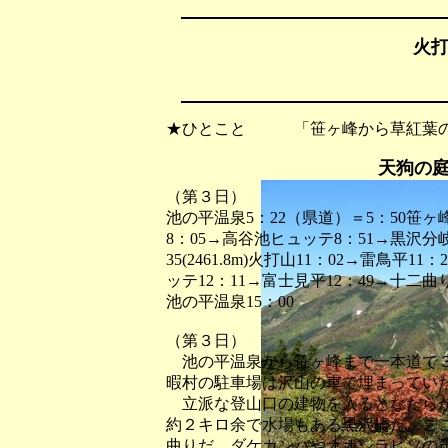
火打
★ひとこと 「笹ヶ峰から草紅葉の
天狗の
（第３日）
池の平温泉5：22（県道）＝5：50笹ヶ峰
8：05→高谷池ヒュッテ8：51→黒沢分岐8
35(2461.8m)火打山11：02→雷鳥平
ッテ12：11→富士見平12：49→十二曲り
池の平温泉15：00
（第３日）
池の平温泉から笹ヶ峰まで一本道で３
暇村の駐車場は沢山の車で埋まってい
立派な登山口の建物を入るとなだらか
約２キロ余で水場もある黒沢橋だ。こ
曲りだ。ダケカンバやオオシラビソの