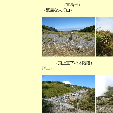
（雷鳥平） （な
（流麗な火打山）
（頂上直下の木階段） （登
頂上）