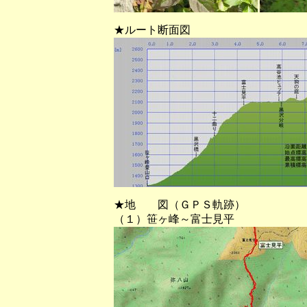
★ルート断面図
★地 図（ＧＰＳ軌跡）
（１）笹ヶ峰～富士見