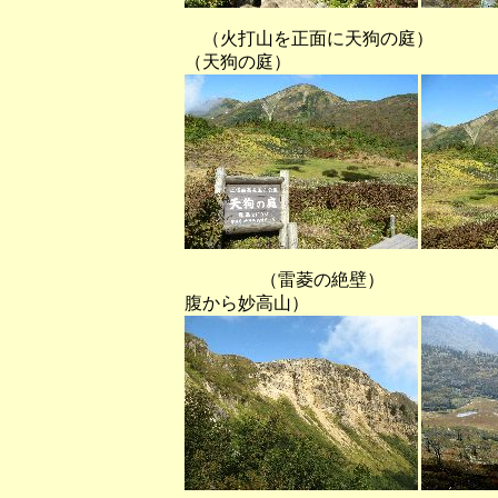
（火打山を正面に天
（天狗の庭）
（雷菱の絶壁） （天
腹から妙高山）