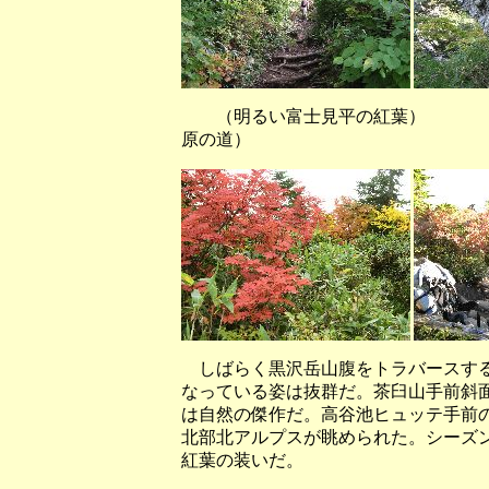
（明るい富士見平の紅葉） 
原の道）
しばらく黒沢岳山腹をトラバースする
なっている姿は抜群だ。茶臼山手前斜
は自然の傑作だ。高谷池ヒュッテ手前
北部北アルプスが眺められた。シーズ
紅葉の装いだ。