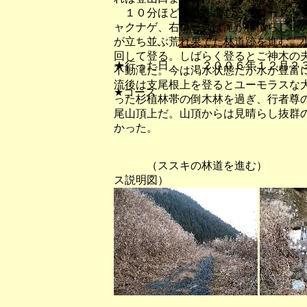
１０分ほど林道を進むと左コースと右
ャクナゲ、右コースは滝が特徴らしい
が立ち並ぶ荒れ果てた林道跡を進む。
回して登る。しばらく登るとご神木の
★行った日 ２００６年１２月２
不動滝だ。今は渇水状態だが水が豊富
流後は支尾根上を登るとユーモラスな
★コース
った杉植林帯の倒木林を過ぎ、行者尊
尾山頂上だ。山頂からは見晴らし抜群
かった。
（ススキの林道を進む） 
ス説明図）