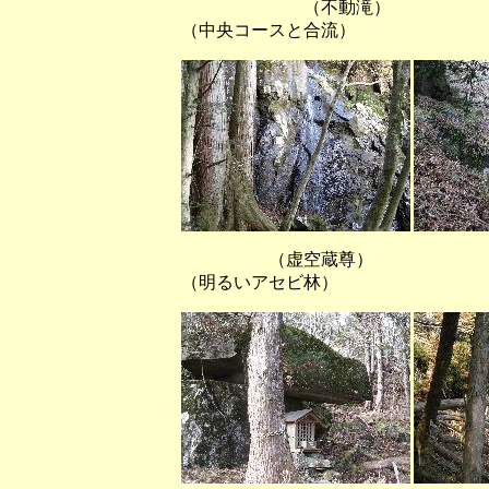
（不動滝）
（中央コースと合流）
（虚空蔵尊
（明るいアセビ林）