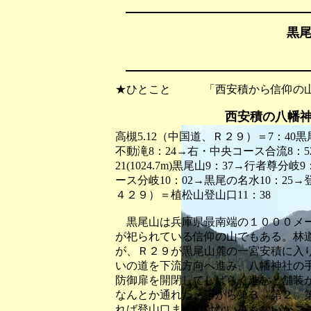
黒尾
★ひとこと 「西安積から信仰の山
西安積の八幡
高槻5.12（中国道、Ｒ２９）＝7：40黒
不動滝8：24→右・中央コース合流8：5
21(1024.7m)黒尾山9：37→行者尊
ース分岐10：02→黒尾の名水10：25→
４２９）＝植松山登山口11：38
黒尾山は兵庫県最南端の１０００メー
が祀られている信仰の山でもある。林
が、Ｒ２９が黒尾山麓の一宮安積に入
いの道を下流方向へ進み、八幡神社の
防御扉を開閉してしばらく進むと舗装
なんとか通れた。下から第３、第２、
れば登山口まで行けない事もないがこ