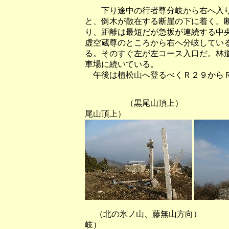
下り途中の行者尊分岐から右へ入り
と、倒木が散在する断崖の下に着く。
り、距離は最短だが急坂が連続する中
虚空蔵尊のところから右へ分岐してい
る。そのすぐ左が左コース入口だ。林
車場に続いている。
午後は植松山へ登るべくＲ２９からＲ
（黒尾山頂上） （
尾山頂上）
（北の氷ノ山、藤無山方向） 
岐）