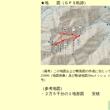
★地 図（ＧＰＳ軌跡）
（備考）この地図および断面図の作成に当たっ
25000（地図画像）及び数値地図50mメッシュ
号）
（参考地図）
・２万５千分の１地形図 安積