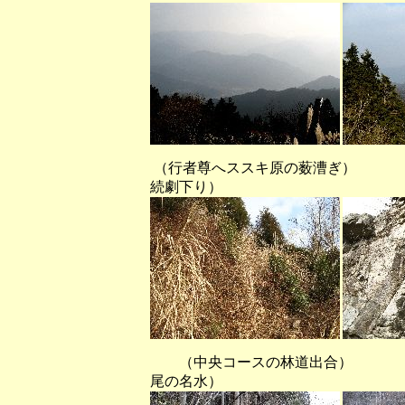
（行者尊へススキ原の薮漕ぎ
続劇下り）
（中央コースの林道出合
尾の名水）