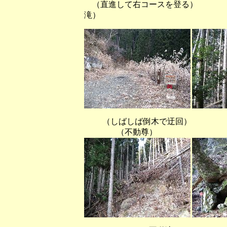
（直進して右コースを登る
滝）
（しばしば倒木で
（不動尊）