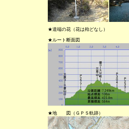
★道端の花（花は殆どなし）
★ルート断面図
★地 図（ＧＰＳ軌跡）