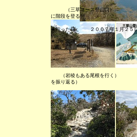
（三草コース登山口） （
に階段を登る）
★行った日 ２００７年１月２５
★コース
（岩稜もある尾根を行く） （
を振り返る）