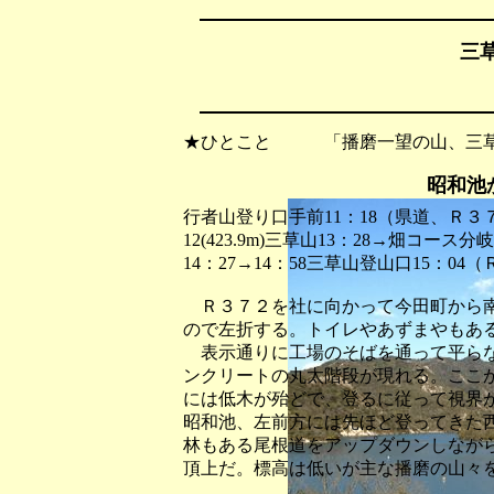
三草
★ひとこと 「播磨一望の山、三草
昭和池
行者山登り口手前11：18（県道、Ｒ３
12(423.9m)三草山13：28→畑コ
14：27→14：58三草山登山口15：04
Ｒ３７２を社に向かって今田町から南
ので左折する。トイレやあずまやもあ
表示通りに工場のそばを通って平らな
ンクリートの丸太階段が現れる。ここ
には低木が殆どで、登るに従って視界
昭和池、左前方には先ほど登ってきた
林もある尾根道をアップダウンしなが
頂上だ。標高は低いが主な播磨の山々