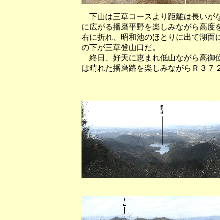
下山は三草コースより距離は長いがな
に広がる播磨平野を楽しみながら高度
右に折れ、昭和池のほとりに出て湖面
の下が三草登山口だ。
終日、好天に恵まれ低山ながら高御位
は晴れた播磨路を楽しみながらＲ３７
（山頂から西
（山頂から