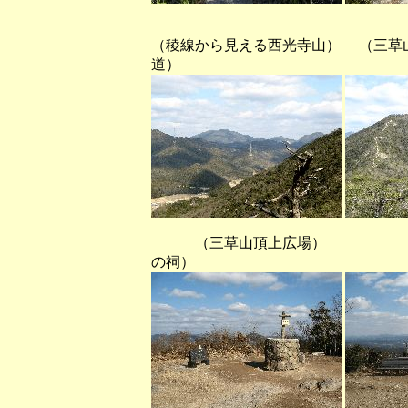
（稜線から見える西光寺山） （三
道）
（三草山頂上広場） 
の祠）