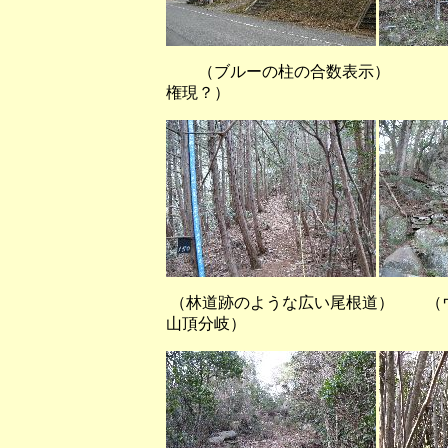
（ブルーの柱の合数表示）
権現？）
（林道跡のような広い尾根道） （
山頂分岐）