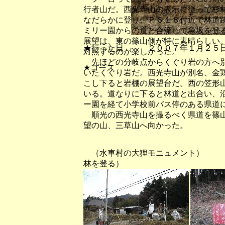
行者山だ。西光寺山の表示に従って杉
なだらかに登り、Ｐ６１８付近で林道
ミリー園からの道と合流して急坂を登
展望は、東の篠山側が特に素晴らしい
★行った日 ２００７年１月２５
対照するのが楽しかった。
先ほどの分岐点からくぐり岩の方へ別
★コース
いたくぐり岩だ。西光寺山が別名、金
こし下ると岩棚の展望台だ。西の笠形
いる。道なりに下ると林道と出合い、
ー園を経て小学校前バス停のある県道
順光の西光寺山を撮るべく県道を篠山
望の山、三草山へ向かった。
（水車村の大狸モニュメ
林を登る）