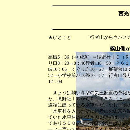
西光
★ひとこと 「行者山からウバメガ
篠山側
高槻6：36（中国道）＝滝野社ＩＣ（Ｒ
り口8：20→8：46行者山8：50→Ｐ６１８ 
岐10：05→くぐり岩10：27→展望台1
52→小学校前バス停10：57→行者山
12：04
きょうは弱い冬型の気圧配置の予報だ
た。滝野社ＩＣからＲ１７５を北上、
道端に建っている水車村だ。少し手前
水車村を入った所に行者山の由来を記
ていた水車村の小父さんの話では、こ
てあり５００メートルほど登ればよい
ーフー言って約３０分登ると大岩の前