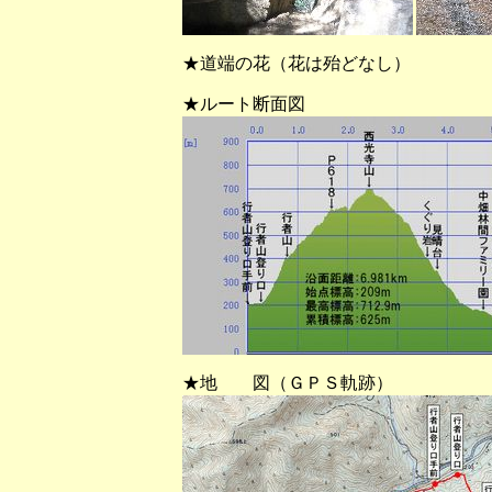
★道端の花（花は殆どなし）
★ルート断面図
★地 図（ＧＰＳ軌跡）