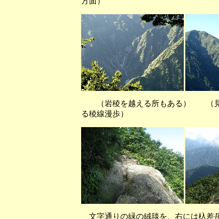
方面）
（岩稜を越える所もある） （見晴
る稜線漫歩）
文字通りの緑の絨毯を、右には杁差岳