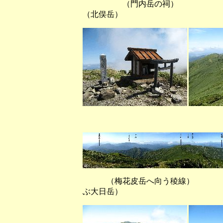
（門内岳の祠） （
（北俣岳）
（北俣岳から西南～
（梅花皮岳へ向う稜線） （
ぶ大日岳）