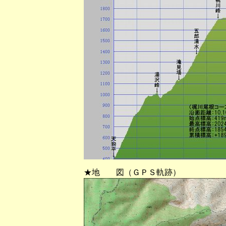
★地 図（ＧＰＳ軌跡）