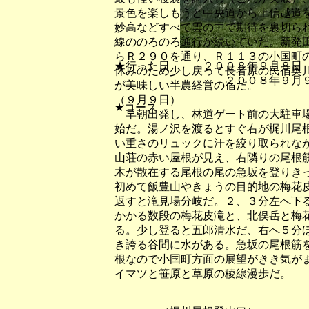
景色を楽しもうと中央道から上信越道
妙高などすべて雲の中で期待を裏切ら
線ののろのろ通行が続いていた。新発
らＲ２９０を通り、Ｒ１１３の小国町
★行った日 ２００８年９月８日
休みのため少し戻って長者原の民宿奥
２００８年９月９日（
が美味しい半農経営の宿だ。
（９月９日）
★コース
早朝出発し、林道ゲート前の大駐車場
始だ。湯ノ沢を渡るとすぐ右が梶川尾
い重さのリュックに汗を絞り取られな
山荘の赤い屋根が見え、右隣りの尾根
木が散在する尾根の尾の急坂を登りき
初めて飯豊山やきょうの目的地の梅花
返すと滝見場分岐だ。２、３分左へ下
かかる数段の梅花皮滝と、北俣岳と梅
る。少し登ると五郎清水だ、右へ５分
き誇る谷間に水がある。急坂の尾根筋
根なので小国町方面の展望がきき気が
イマツと笹原と草原の稜線漫歩だ。