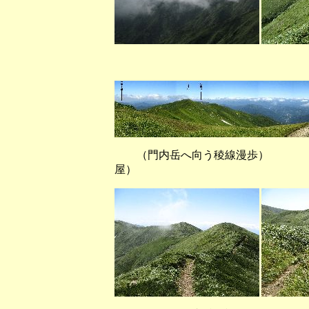
（扇ノ地紙から西
（門内岳へ向う稜線漫歩）
屋）