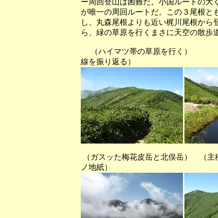
ー周回登山は困難だ。小国ルートの大
が唯一の周回ルートだ。この３尾根と
し、丸森尾根よりも近い梶川尾根から
ら、緑の草原を行くまさに天空の散歩
（ハイマツ帯の草原を
線を振り返る）
（ガスッた梅花皮岳と北俣岳） （
ノ地紙）