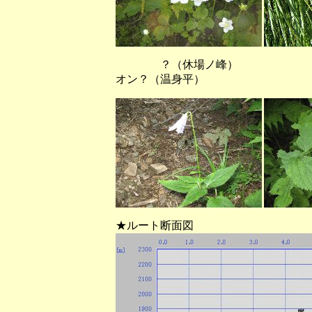
？（休場ノ峰） イヌ
オン？（温身平）
★ルート断面図