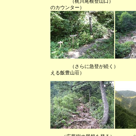
（梶川尾根登山口） 
のカウンター）
（さらに急登が続く） （丸
える飯豊山荘）