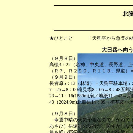
北股
★ひとこと 「天狗平から急登の梶
大日岳へ向
（９月８日）
高槻3：22（名神、中央道、長野道、
（Ｒ７、Ｒ２９０、Ｒ１１３、県道）＝長
（９月９日）
長者原5：13（林道）＝天狗平駐車場5：3
7：25→8：00滝見場8：05→8：48五郎清水
23→11：16(1889m)扇ノ地紙11：42→
43（2024.9m)北股岳14：09→梅花皮小屋
（９月８日）
今週中晴の天気予報なので、かねてよ
あさひ）岳遠征の決行だ。恥ずかしな
最も軽い寝袋を購入し（これが失敗）