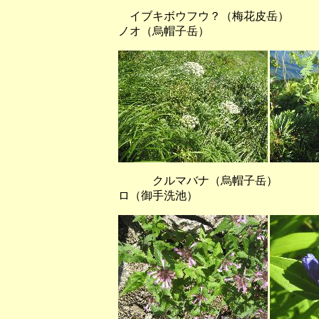
イブキボウフウ？（梅花皮
ノオ（烏帽子岳）
クルマバナ（烏帽子岳） オヤ
ロ（御手洗池）