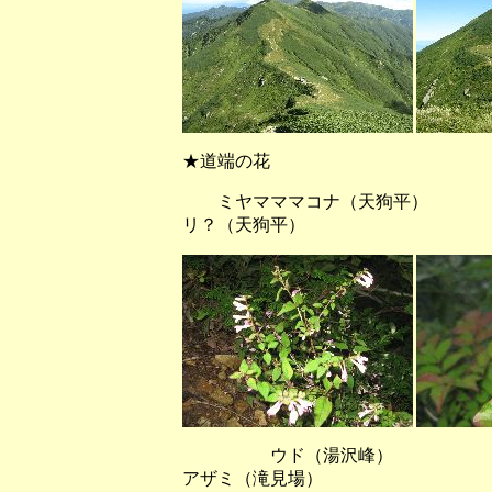
★道端の花
ミヤマママコナ（天狗平） 
リ？（天狗平）
ウド（湯沢峰） エ
アザミ（滝見場）