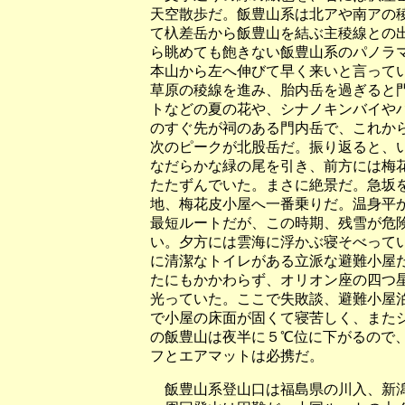
天空散歩だ。飯豊山系は北アや南アの
て杁差岳から飯豊山を結ぶ主稜線との
ら眺めても飽きない飯豊山系のパノラ
本山から左へ伸びて早く来いと言って
草原の稜線を進み、胎内岳を過ぎると
トなどの夏の花や、シナノキンバイや
のすぐ先が祠のある門内岳で、これか
次のピークが北股岳だ。振り返ると、
なだらかな緑の尾を引き、前方には梅
たたずんでいた。まさに絶景だ。急坂
地、梅花皮小屋へ一番乗りだ。温身平
最短ルートだが、この時期、残雪が危
い。夕方には雲海に浮かぶ寝そべって
に清潔なトイレがある立派な避難小屋
たにもかかわらず、オリオン座の四つ
光っていた。ここで失敗談、避難小屋
で小屋の床面が固くて寝苦しく、また
の飯豊山は夜半に５℃位に下がるので
フとエアマットは必携だ。
飯豊山系登山口は福島県の川入、新潟