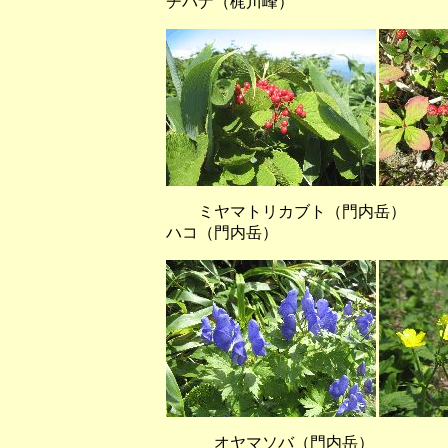
チバナ（梶川峰）
ミヤマトリカブト（門内岳）
ハコ（門内岳）
オヤマソバ（門内岳） ミ