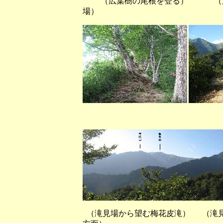
（広葉樹の尾根を登る） 
場）
（湯沢峰からこれか
（滝見場から望む梅花皮滝） （滝見