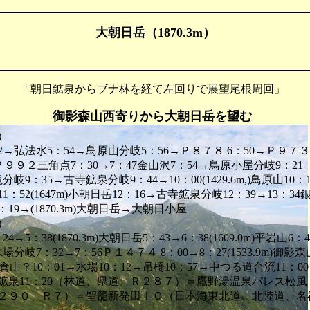
大朝日岳（1870.3m）
 「朝日鉱泉からブナ林を経て左回りで展望尾根周回」
御影森山西寄りから大朝日岳を望む
）
2→弘法水5：54→鳥原山分岐5：56→Ｐ８７８ 6：50→Ｐ９７３
6m)Ｐ９９２三角点7：30→7：47金山沢7：54→鳥原小屋分岐9：21
分岐9：35→古寺鉱泉分岐9：44→10：00(1429.6m,)鳥原山10
11：52(1647m)小朝日岳12：16→古寺鉱泉分岐12：39→13：34
19→(1870.3m)大朝日岳→大朝日小屋
）
→5：38(1870.3m)大朝日岳5：43→6：38(1609.0m)平岩山6：42
場分岐7：32→7：56Ｐ１４７４ 8：00→8：27(1533.9m)御影森
0m)上倉山？10：01→水場10：12→吊橋10：57→中つる道合流11：
朝日鉱泉11：20（林道、県道、Ｒ２８７）＝鷹野湯温泉パレス松
２９０、Ｒ７）＝聖籠新発田ＩＣ（日本海東北道、北陸道、名