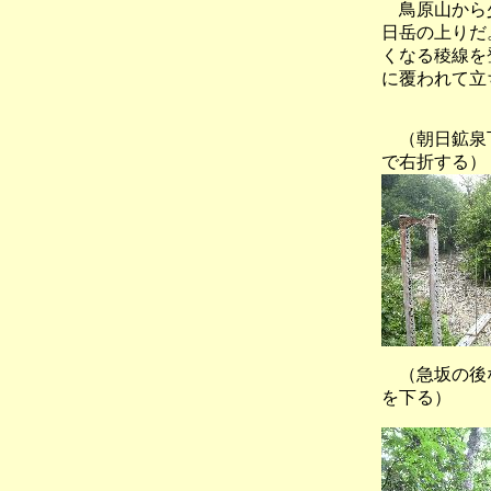
鳥原山から少
日岳の上りだ
くなる稜線を
に覆われて立
（朝日鉱泉
で右折する）
（急坂の後な
を下る）