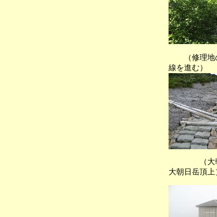
（修理地
線を進む）
（大朝日
大朝日岳頂上