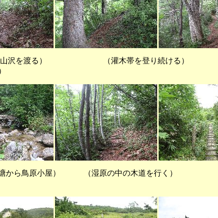
を渡る） （灌木帯を登り続ける） （
）
塘から鳥原小屋） （湿原の中の木道を行く） （