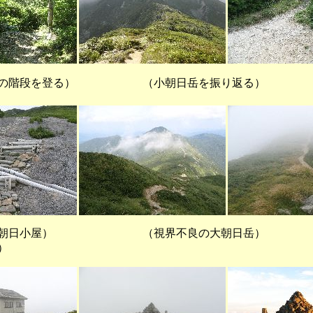
の階段を登る） （小朝日岳を振り返る） 
小屋） （視界不良の大朝日岳） （朝
）