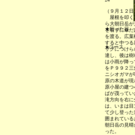
（９月１２日
屋根を叩く雨
ら大朝日岳が
★行った日
を着ずに傘だ
２００
を渡る。広葉
すると中つる
★コース
ザグにつけら
達し、後は樹
は小雨が降っ
をＰ９９２三
ニシオガマが
原の木道が現
原小屋の建つ
ぱが茂ってい
滝方向を右に
は、いまは目
て少し登った
囲まれている
朝日岳の見晴
った。