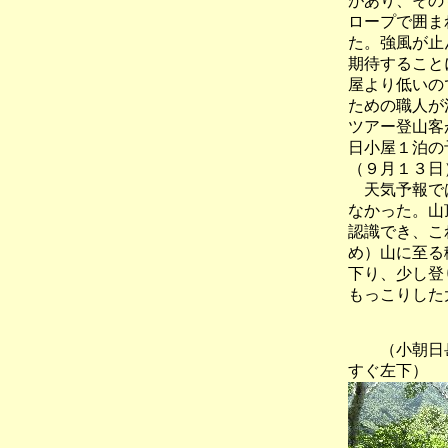
があり、その
ロープで囲ま
た。強風が止
期待すること
屋より低いの
ための職人が
ツアー登山客
日小屋１泊の
（９月１３日
天気予報では
なかった。山
認識でき、こ
め）山に至る
下り、少し登
もっこりした
（小朝日岳
すぐ左下）