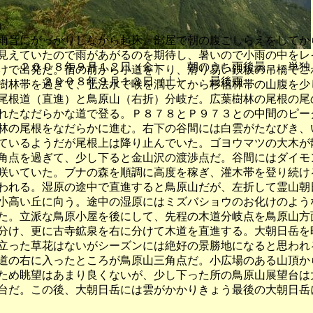
）
音にがっかりしながら起床。部屋で朝の腹ごしらえをしてか
見えていたので雨があがるのを期待し、暑いので小雨の中をレ
 ２００８年９月１２日（金） 朝のうち雨後曇 単独
けで出発だ。宿の前から小道を下り、滑り易い鉄板の吊橋でこ
８年９月１３日（土） 曇後雨 
樹林帯を過ぎて、弘法水で喉を潤してから杉植林帯の山腹を少
尾根道（直進）と鳥原山（右折）分岐だ。広葉樹林の尾根の尾
れたなだらかな道で登る。Ｐ８７８とＰ９７３との中間のピー
林の尾根をなだらかに進む。右下の谷間には白雲がたなびき、
ているようだが尾根上は降り止んでいた。ゴヨウマツの大木が
角点を過ぎて、少し下ると金山沢の渡渉点だ。谷間にはダイモ
咲いていた。ブナの森を順調に高度を稼ぎ、灌木帯を登り続け
われる。湿原の途中で直進すると鳥原山だが、左折して霊山朝
小高い丘に向う。途中の湿原にはミズバショウのお化けのよう
た。立派な鳥原小屋を後にして、先程の木道分岐点を鳥原山方
分け、更に古寺鉱泉を右に分けて木道を直進する。大朝日岳を
立った草花はないがシーズンには絶好の景勝地になると思われ
道の右に入ったところが鳥原山三角点だ。小広場のある山頂か
ため眺望はあまり良くないが、少し下った所の鳥原山展望台は
台だ。この後、大朝日岳には雲がかかりきょう最後の大朝日岳