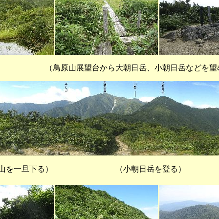
展望台から大朝日岳、小朝日岳などを望
山を一旦下る） （小朝日岳を登る） 