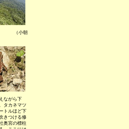
 （小朝
えながら下
。タカネマツ
ートルほど下
吹きつける修
社奥宮の標柱