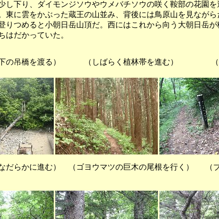
し下り、ダイモンジソウやウメバチソウの咲く鞍部の花園を
。東に雲をかぶった蔵王の山並み、背後には鳥原山を見ながら
登りつめると小朝日岳山頂だ。西にはこれから向う大朝日岳が
ちはだかっていた。
下の吊橋を渡る） （しばらく植林帯を進む） （
だらかに進む） （ゴヨウマツの巨木の尾根を行く） （ブ