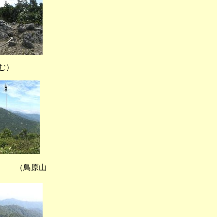
む）
（鳥原山