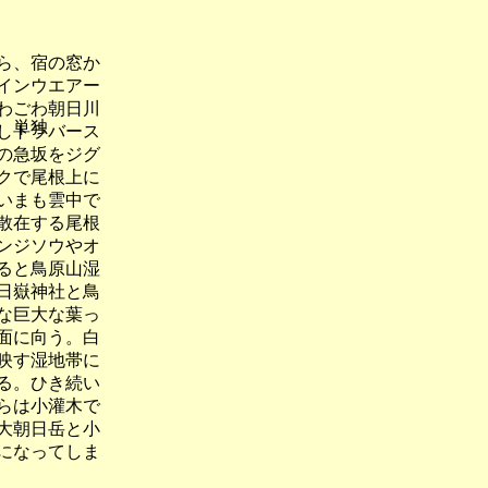
ら、宿の窓か
インウエアー
わごわ朝日川
単独
しトラバース
の急坂をジグ
クで尾根上に
いまも雲中で
散在する尾根
ンジソウやオ
ると鳥原山湿
日嶽神社と鳥
な巨大な葉っ
面に向う。白
映す湿地帯に
る。ひき続い
らは小灌木で
大朝日岳と小
になってしま