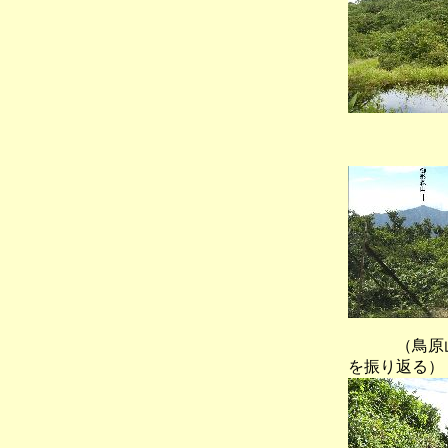
（鳥原山
（鳥原
を振り返る）