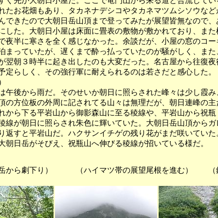
すぐ先が大朝日小屋だ。ここで竜門山から来る道と合流してい
れたお花畑もあり、タカネナデシコやタカネマツムシソウなど
んできたので大朝日岳山頂まで登ってみたが展望皆無なので、
にした。大朝日小屋は床面に畳表の敷物が敷かれており、また
で夜半に寒さを全く感じなかった。余談だが、小屋の窓のコー
泊まっていたが、遅くまで酔っ払っていたのが騒がしく、また
が翌朝３時半に起き出したのも大変だった。名古屋から往復夜
予定らしく、その強行軍に耐えられるのは若さだと感心した。
）
午後から雨だ。そのせいか朝日に照らされた峰々は少し霞み
頂の方位板の外周に記されてる山々は無理だが、朝日連峰の主
れから下る平岩山から御影森山に至る稜線や、平岩山から祝瓶
稜線が朝日に照らされ朱色に輝いていた。大朝日岳山頂からガ
り返すと平岩山だ。ハクサンイチゲの残り花がまだ咲いていた
大朝日岳がそびえ、祝瓶山へ伸びる稜線が招いている様だ。
から劇下り） （ハイマツ帯の展望尾根を進む） （