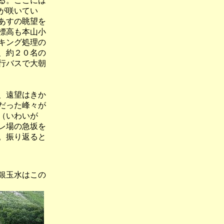
る。ここには
が咲いてい
あすの眺望を
標高も本山小
キング処理の
、約２０名の
行バスで大朝
、遠望はきか
だった峰々が
（いわいが
レ場の急坂を
。振り返ると
銀玉水はこの