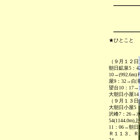
★ひとこと
（９月１２日
朝日鉱泉5：4
10→(992.
屋9：32→白滝
望台10：17→
大朝日小屋14：
（９月１３日
大朝日小屋5：24
沢峰7：26→水
54(1144.
11：06→
Ｒ１１３、Ｒ
24