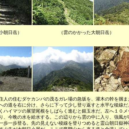
日岳） （雲のかかった大朝日岳）
人の住むダケカンバの茂るガレ場の急坂を、灌木の幹を掴ま
への道を右に分け、さらに下って少し登り返すと水平な稜線だ
くハイマツの展望尾根をしばらく進むと銀玉水だ。左へ１０メ
り、今晩の水を給水する。この辺りから雲の中に入り、強風が
一歩一歩登る。先の見えない稜線を登りつめると霊山朝日嶽神