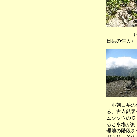
（小朝
日岳の住人）
小朝日岳の住
る。古寺鉱泉
ムシソウの咲
ると水場があ
理地の階段を