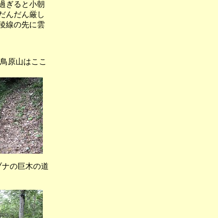
過ぎると小朝
だんだん厳し
稜線の先に雲
鳥原山はここ
ナの巨木の道