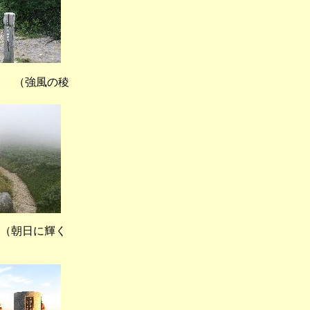
（強風の稜
日に輝く