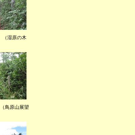
湿原の木
鳥原山展望