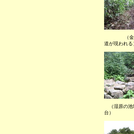
（金山沢
道が現われる
（湿原の池
台）