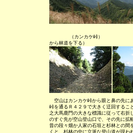
（カンカケ峠） （カンカケ
から林道を下る）
空山はカンカケ峠から眼と鼻の先にあ
峠を通るＲ４２９で大きく迂回するこ
之大馬鹿門の大きな標識に従って右折
のすぐ先が空山登山口で、その先に拡
昔の段々畑か人家の石垣と杉林との間
くと、杉林の中に立派な登山道が現わ