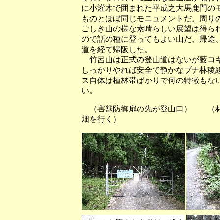
に小灌木で囲まれた平成之大馬鹿門の
ものとほぼ同じモニュメントだ。周り
ごしき山の様な素晴らしい展望は得ら
ので話の種に登ってもよい山だ。帰途
道を経て帰阪した。
竹呂山は正式の登山道はないが薮コギ
しっかりやれば安全で静かなブナ林稜
ス自体は植林帯ばかりで何の特徴もな
い。
（害獣防御扉の先が登山口） （林
畑を行く）