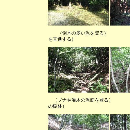
（倒木の多い沢を登る） （林
を直進する）
（ブナや灌木の沢筋を登る） 
の樹林）