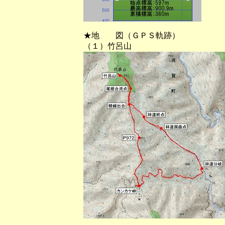
★地 図（ＧＰＳ軌跡）
（１）竹呂山