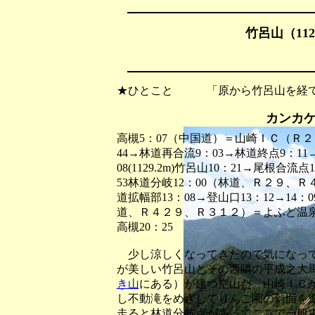
竹呂山（112
★ひとこと 「原から竹呂山を経て
カンカ
高槻5：07（中国道）＝山崎ＩＣ（Ｒ２
44→林道再合流9：03→林道終点9：11→
08(1129.2m)竹呂山10：21→尾根合流
53林道分岐12：00（林道、Ｒ２９、
道拡幅部13：08→登山口13：12→14：09
道、Ｒ４２９、Ｒ３１２）＝よふど温
高槻20：25
少し涼しくなってきたので気になって
が美しい竹呂山とその西隣の平成之大
き山
にある）が建つ空山だ。山崎ＩＣ
し不動滝をめざしてりんご園の斜面を
走ると林道分岐点があってここで一般