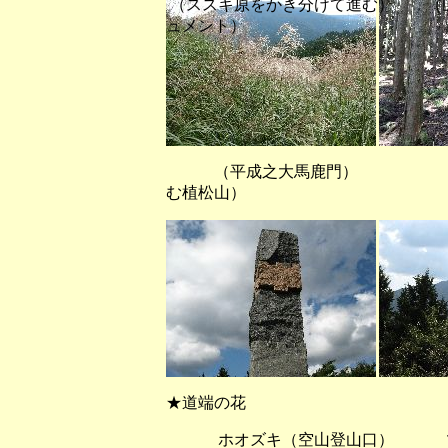
（ススキ原をかき分けて進む） （
ュメント）
（平成之大馬鹿門） （
む植松山）
★道端の花
ホオズキ（空山登山口） ツ