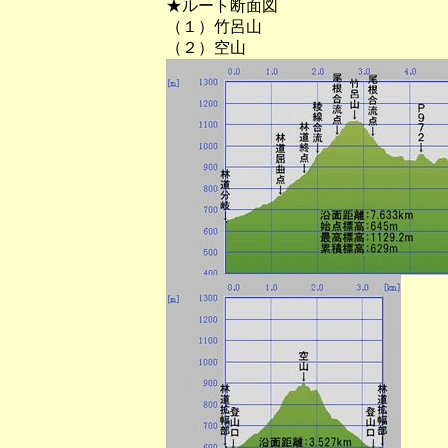
★ルート断面図
（１
（２）空山