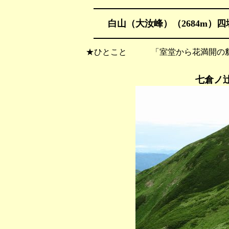
白山（大汝峰）（2684m）四塚
★ひとこと 「室堂から花満開の釈
七倉ノ