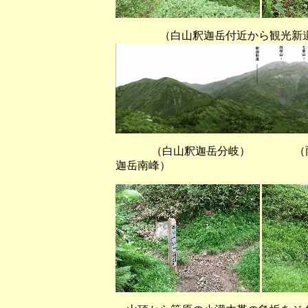
（白山釈迦岳付近から観光新道→
（白山釈迦岳分岐） （雨に濡
迦岳南峰）