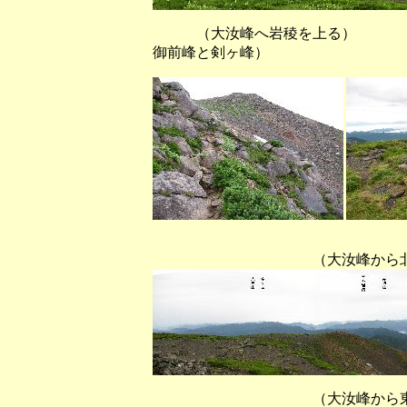
（大汝峰へ岩稜を上る）
御前峰と剣ヶ峰）
（大汝峰から北～東南を望
（大汝峰から東南～西を望