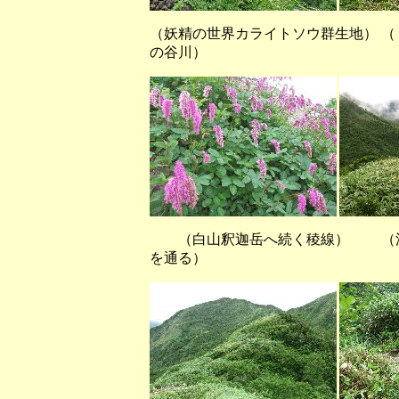
（妖精の世界カライトソウ群生地） 
の谷川）
（白山釈迦岳へ続く稜線） （湯
を通る）