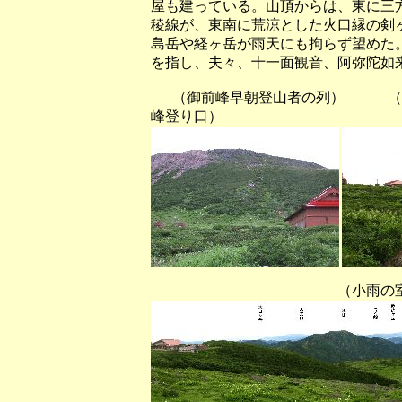
屋も建っている。山頂からは、東に三
稜線が、東南に荒涼とした火口縁の剣
島岳や経ヶ岳が雨天にも拘らず望めた
を指し、夫々、十一面観音、阿弥陀如
（御前峰早朝登山者の列） （小
峰登り口）
（小雨の室堂出発時に弥