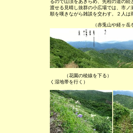
るので山頂をあきらめ、先程の道の続
渡せる見晴し抜群の小広場では、市ノ
順を嘆きながら雑談を交わす。２人は
（赤兎山や経ヶ岳を正面に見
（花園の稜線を下る） （白山
く湿地帯を行く）