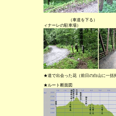
（車道を下る） （鉄
ィナーレの駐車場）
★道で出会った花（前日の白山に一括
★ルート断面図