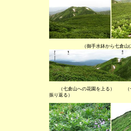
（御手水鉢から七倉山(左)と激
（七倉山への花園を上る） （七倉
振り返る）