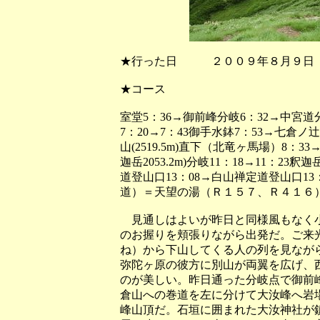
★行った日 ２００９年８月９日
★コース
室堂5：36→御前峰分岐6：32→中宮道分岐
7：20→7：43御手水鉢7：53→七倉ノ
山(2519.5m)直下（北竜ヶ馬場）8：33
迦岳2053.2m)分岐11：18→11：23釈
道登山口13：08→白山禅定道登山口13：4
道）＝天望の湯（Ｒ１５７、Ｒ４１６）
見通しはよいが昨日と同様風もなく小
のお握りを頬張りながら出発だ。ご来
ね）から下山してくる人の列を見なが
弥陀ヶ原の彼方に別山が両翼を広げ、
のが美しい。昨日通った分岐点で御前
倉山への巻道を左に分けて大汝峰へ岩
峰山頂だ。石垣に囲まれた大汝神社が