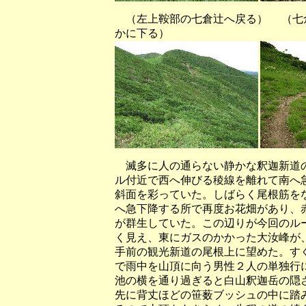
（左上鞍部の七倉辻へ戻る） （七倉
かに下る）
滅多に人の通らない静かな釈迦新道の
ル付近で西へ伸びる稜線を離れて南へ
斜面を彩っていた。しばらく尾根筋を
へ急下降する所で再度お花畑があり、
が群生していた。この辺りが今回のル
く見え、東にガスのかかった大汝峰が
手前の観光新道の尾根上に望めた。す
で雨中を山頂に向う男性２人の単独行
池の横を通り過ぎると白山釈迦岳の隠
先に背丈ほどの笹薮ブッシュの中に踏