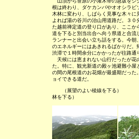
山頂から笹原の小灌木帯の急坂をジグ
根は終わり、ダケカンバやオオシラビ
木林に変わり、しばらく見事な木々に
よれば湯の谷川の治山用道路だ。３０
た越前禅定道の登り口があり、ここか
道を下ると別当出合へ向う県道と合流
ランナーと出会い立ち話をする。今朝
のエネルギーにはあきれるばかりだ。
渋滞で１時間余分にかかったが往路通
天候には恵まれない山行だったが花の
た。特に、観光新道の殿ヶ池避難小屋
の間の尾根道のお花畑が最盛期だった
ョイできる道だ。
（展望のよい稜線を下る） 
林を下る）