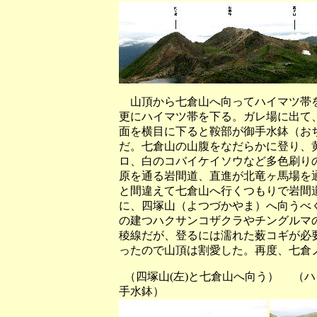
山頂から七倉山へ向ってハイマツ帯を
更にハイマツ帯を下る。ガレ場に出て
面を横目に下ると鞍部が御手水鉢（お
だ。七倉山の山腹をなだらかに登り、
ロ、白のコバイケイソウなど多色刷り
原を通る岩間道、直進が北竜ヶ馬場を
と間違えて七倉山へ行くつもりで岩間
に、四塚山（よつづかやま）へ向うべ
の建つハクサンコザクラやチングルマ
稜線だが、登るには濡れた薮コギが必
ったので山頂は割愛した。再度、七倉
（四塚山(左)と七倉山へ向う） （
手水鉢）