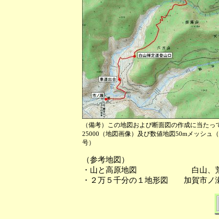
（備考）この地図および断面図の作成に当たっ
25000（地図画像）及び数値地図50mメッシ
号）
（参考地図）
・山と高原地図 白山、荒
・２万５千分の１地形図 加賀市ノ