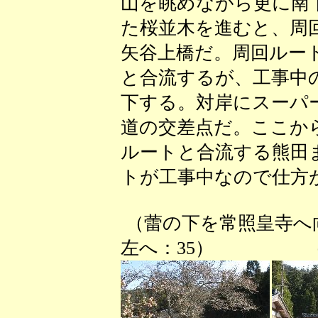
山を眺めながら更に南
た桜並木を進むと、周
矢谷上橋だ。周回ルー
と合流するが、工事中
下する。対岸にスーパ
道の交差点だ。ここか
ルートと合流する熊田
トが工事中なので仕方
（蕾の下を常照皇寺
左へ：35） （南