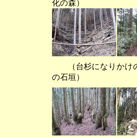
化の森） （城
（台杉になりか
の石垣） （城