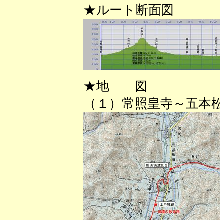
★ルート断面図
★地 図
（１）常照皇寺～五本