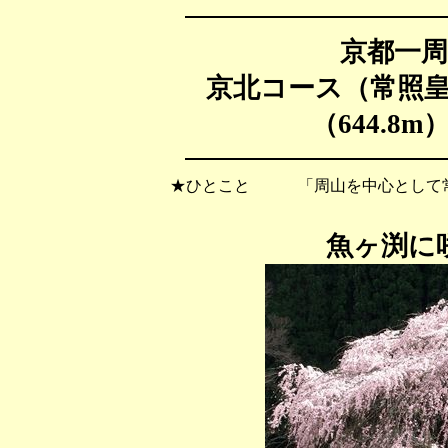
京都一
京北コース（常照
（644.8m
★ひとこと 「周山を中心として常
魚ヶ渕に