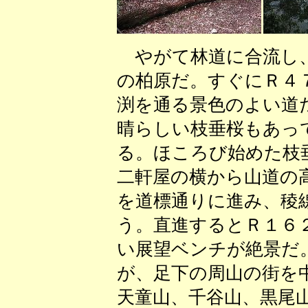
やがて林道に合流し、
の柏原だ。すぐにＲ４
渕を通る景色のよい道
晴らしい枝垂桜もあっ
る。ほころび始めた枝
二軒屋の横から山道の
を道標通りに進み、稜
う。直進するとＲ１６
い展望ベンチが絶景だ
が、足下の周山の街を
天童山、千谷山、黒尾