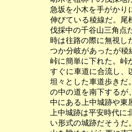
急坂を小木を手がかり
伸びている稜線だ。尾
伐採中の千谷山三角点
時は往路の際に無視し
つか分岐があったが稜
峠に簡単に下れた。峠
すぐに車道に合流し、
坦々とした車道歩きだ
の中の道を南下するが
中にある上中城跡や東
上中城跡は平安時代に
い形式の城跡だそうだ