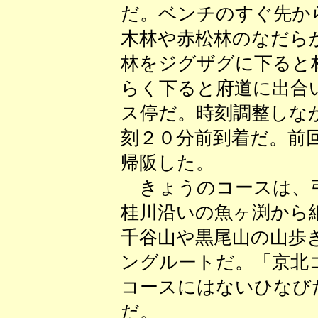
だ。ベンチのすぐ先か
木林や赤松林のなだら
林をジグザグに下ると
らく下ると府道に出合
ス停だ。時刻調整しな
刻２０分前到着だ。前
帰阪した。
きょうのコースは、弓
桂川沿いの魚ヶ渕から
千谷山や黒尾山の山歩
ングルートだ。「京北
コースにはないひなび
だ。