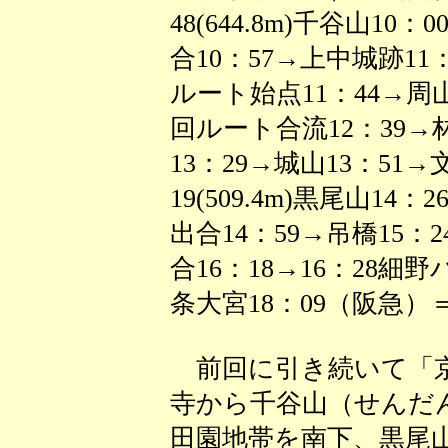
48(644.8m)千谷山1
合10：57→上中城跡11：
ルート始点11：44→周山
回ルート合流12：39→
13：29→城山13：51→
19(509.4m)黒尾山1
出合14：59→吊橋15：
合16：18→16：28細
条大宮18：09（阪急）
前回に引き続いて「京
寺から千谷山（せんだ
田園地帯を南下、黒尾