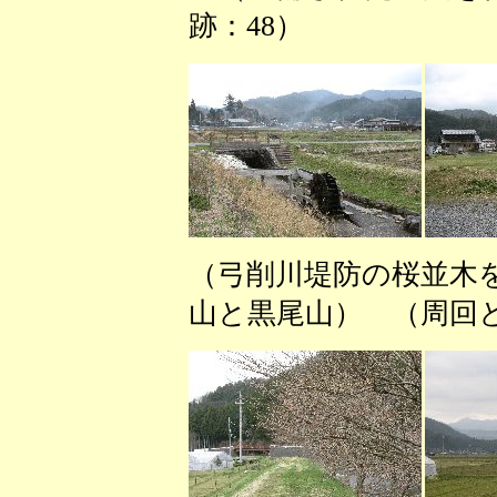
跡：48） （
（弓削川堤防の桜並木を
山と黒尾山） （周回と