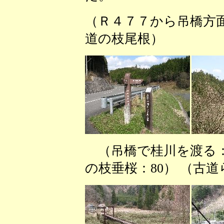
（Ｒ４７７から吊橋方面
道の枝尾根） （
（吊橋で桂川を渡る
の枝垂桜：80） （古