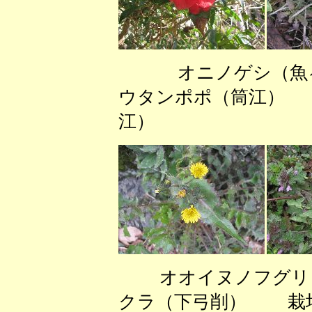
オニノゲシ（
ウタンポポ（筒江）
江）
オオイヌノフグリ
クラ（下弓削） 栽