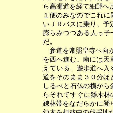
ら高瀬道を経て細野へ
１便のみなのでこれに
いＪＲバスに乗り、予
膨らみつつある人っ子
だ。
参道を常照皇寺へ向か
を西へ進む。南には天
えている。遊歩道へ入
道をそのまま３０分ほ
しるべと石仏の横から
らそれてすぐに雑木林
疎林帯をなだらかに登
幼木を植林中の伐採地