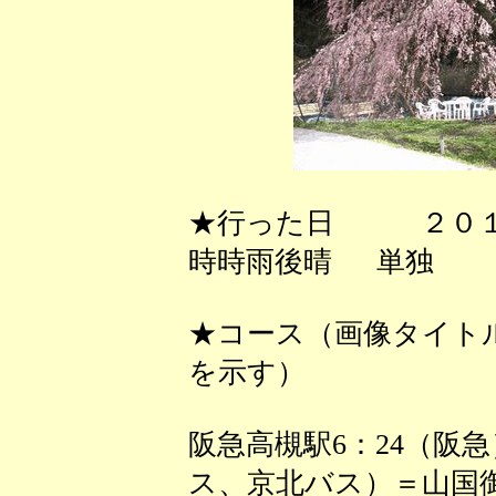
★行った日 ２０１
時時雨後晴 単独
★コース（画像タイト
を示す）
阪急高槻駅6：24（阪急
ス、京北バス）＝山国御陵