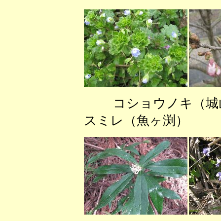
コショウノキ
スミレ（魚ヶ渕