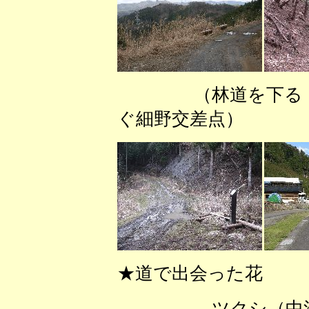
（林道を下る
ぐ細野交差点）
★道で出会った花
ツクシ（中江