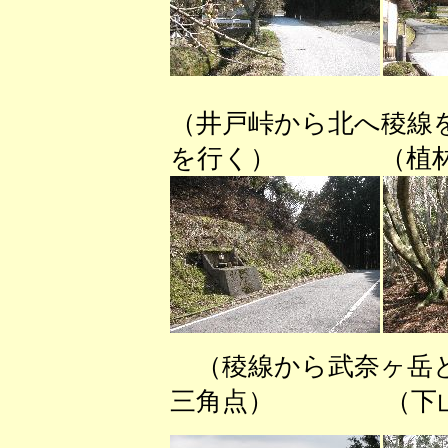
（井戸峠から北へ稜線を
を行く） （植林の
（稜線から武奈ヶ
三角点） （下山時