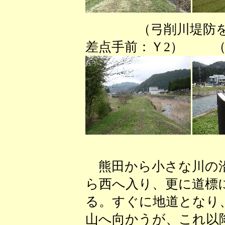
（弓削川堤防を
差点手前：Ｙ2） （
熊田から小さな川の沿
ら西へ入り、更に道標
る。すぐに地道となり
山へ向かうが、これ以