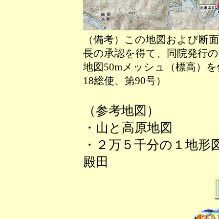
（備考）この地図および断面
長の承認を得て、同院発行の数
地図50mメッシュ（標高）
18総使、第90号）
（参考地図）
・山と高原地図
・２万５千分の１地形
殿田