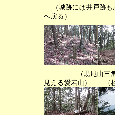
（城跡には井戸
へ戻る） （
（黒尾山三角点
見える愛宕山） （杉