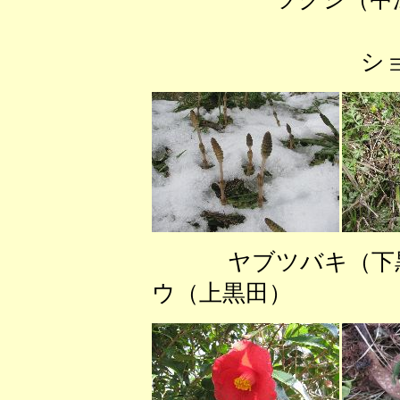
？（寺
ショウジョウ
ヤブツバキ（
ウ（上黒田） 