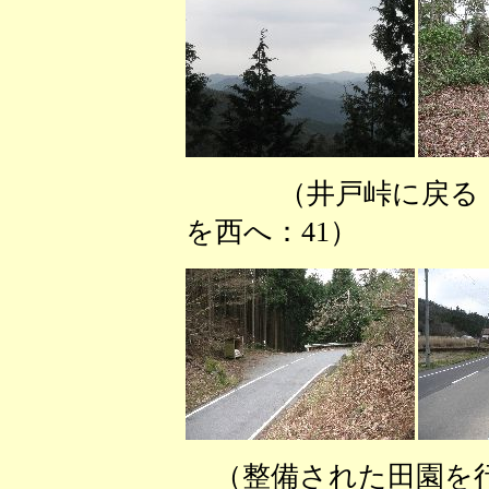
（井戸峠に戻
を西へ：41） （
（整備された田園