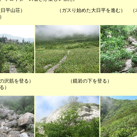
山荘） （ガスり始めた大日平を進む） （木
）
沢筋を登る） （鏡岩の下を登る） （点
る）