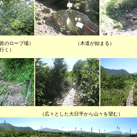
のロープ場） （木道が始まる） （大
行く）
とした大日平から山々を望む）