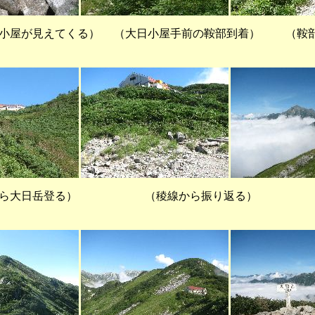
日小屋が見えてくる） （大日小屋手前の鞍部到着） （鞍
から大日岳登る） （稜線から振り返る）