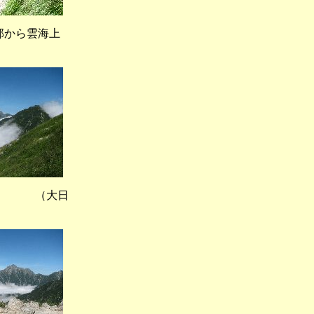
部から雲海上
 （大日