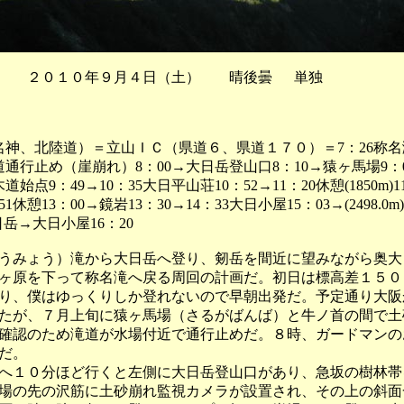
 ２０１０年９月４日（土） 晴後曇 単独
（名神、北陸道）＝立山ＩＣ（県道６、県道１７０）＝7：26称名
滝道通行止め（崖崩れ）8：00→大日岳登山口8：10→猿ヶ馬場9：0
道始点9：49→10：35大日平山荘10：52→11：20休憩(1850m)
：51休憩13：00→鏡岩13：30→14：33大日小屋15：03→(2498.
大日岳→大日小屋16：20
みょう）滝から大日岳へ登り、剱岳を間近に望みながら奥大
ヶ原を下って称名滝へ戻る周回の計画だ。初日は標高差１５０
り、僕はゆっくりしか登れないので早朝出発だ。予定通り大阪
たが、７月上旬に猿ヶ馬場（さるがばんば）と牛ノ首の間で土
確認のため滝道が水場付近で通行止めだ。８時、ガードマンの
だ。
１０分ほど行くと左側に大日岳登山口があり、急坂の樹林帯
場の先の沢筋に土砂崩れ監視カメラが設置され、その上の斜面