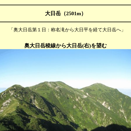
大日岳（2501m）
 「奥大日岳第１日：称名滝から大日平を経て大日岳へ」
奥大日岳稜線から大日岳(右)を望む