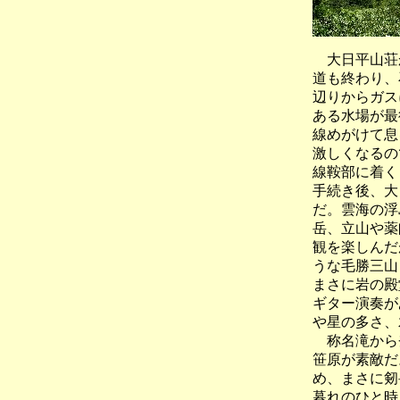
大日平山荘か
道も終わり、
辺りからガス
ある水場が最
線めがけて息
激しくなるの
線鞍部に着く
手続き後、大
だ。雲海の浮
岳、立山や薬
観を楽しんだ
うな毛勝三山
まさに岩の殿
ギター演奏が
や星の多さ、
称名滝から登
笹原が素敵だ
め、まさに剱
暮れのひと