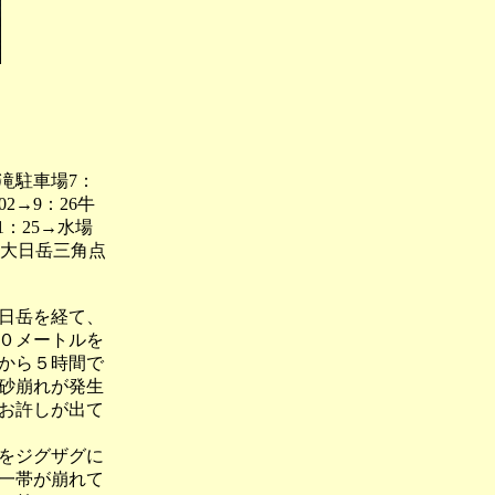
滝駐車場7：
2→9：26牛
11：25→水場
0m)大日岳三角点
日岳を経て、
０メートルを
から５時間で
砂崩れが発生
お許しが出て
をジグザグに
一帯が崩れて