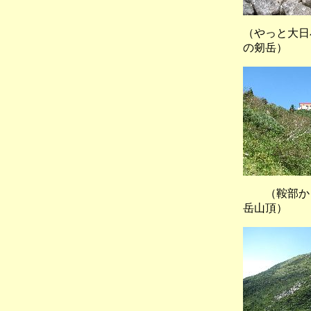
（やっと大
の剱岳）
（鞍部
岳山頂）