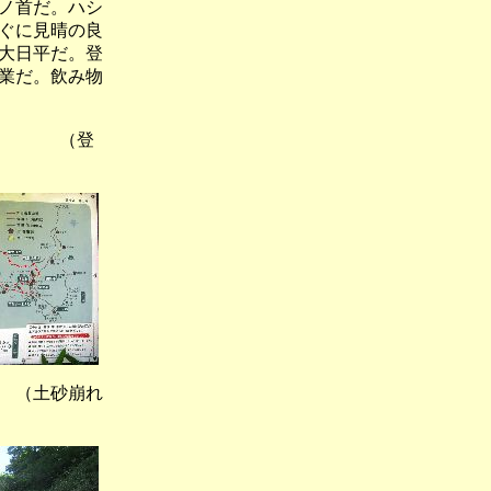
ノ首だ。ハシ
ぐに見晴の良
大日平だ。登
業だ。飲み物
） （登
（土砂崩れ