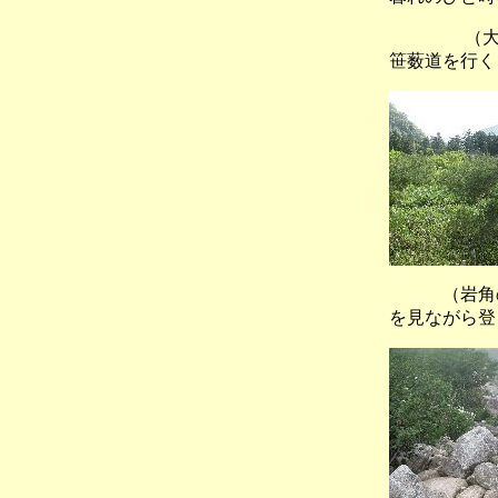
（大日平
笹薮道を行く
（岩角の
を見ながら登