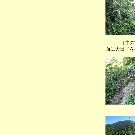
（牛の首
面に大日平を
（広々