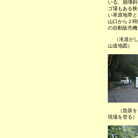
いる。崩壊斜
ゴ場もある狭
い草原地帯と
山口から２時
の自動販売機
（滝道
山道地図）
（急坂を
現場を登る）