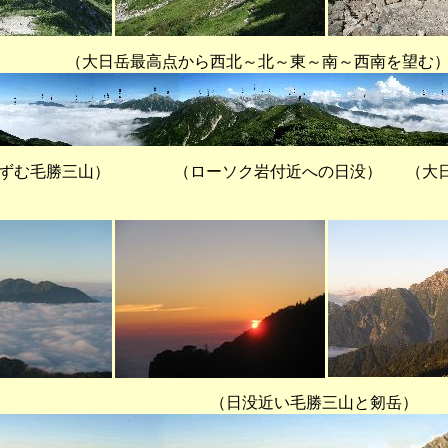
最高点から西北～北～東～南～西南を望む
む毛勝三山） （ローソク岩付近への日没） （大日
没近い毛勝三山と剱岳）