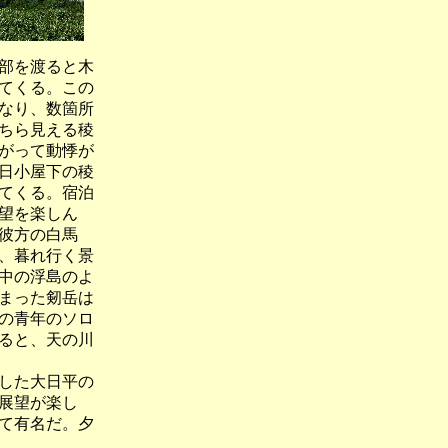
部を渡ると木
てくる。この
なり、数箇所
ちら見える稜
がって動悸が
日小屋下の稜
てくる。宿泊
望を楽しん
彼方の白馬
、暮れ行く景
中の浮島のよ
まった剱岳は
の青年のソロ
ると、天の川
した大日平の
展望が楽し
て有名だ。夕