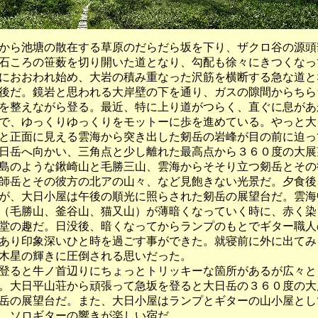
ら池塘の散在する草原のだらだら坂を下り、ザクロ谷の源頭
石ころの笹薮を切り開いた道となり、勾配も徐々にきつくなっ
におおわれ始め、大岩の積み重なった沢筋を横断する急な道と
後だ。鏡岩と思われる大岸壁の下を通り、ガスの隙間からちら
を整えながら登る。最近、特に上り道がつらく、直ぐに息があ
で、ゆっくりゆっくりをモットーに歩を進めている。やっと大
と正面に見える雲海から突き出した剱岳の岩峰が目の前に迫っ
日岳へ向かい、三角点と少し離れた最高点から３６０度の大展
島のような鍬崎山と毛勝三山、雲海からそそり立つ剱岳とその
師岳とその彼方の北アの山々、など見飽きない光景だ。夕食後
が、大日小屋は午後の順光に照らされた剱岳の展望台だ。雲海
（毛勝山、釜谷山、猫又山）が薄暗くなっていく時に、赤く染
堂の趣だ。日没後、暗くなってからランプのもとでギター職人
あり印象深いひと時を過ごす事ができた。就寝前に外に出てみ
木星の輝きに圧倒される思いだった。
ると牛ノ首辺りにちょっとトリッキーな箇所があるが広々と
。大日平山荘から頑張って急坂を登ると大日岳の３６０度の大
岳の展望台だ。また、大日小屋はランプとギターの山小屋とし
時、ソロギターの響きが楽しい宿だ。