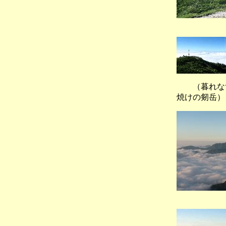
（大日岳
（暮れなず
焼けの剱岳）
（日