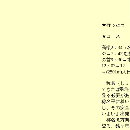
★行った日
★コース
高槻2：34
37→7：42
の首9：30→木
12：03→12
→(2501m)
称名（しょう
できれば弥陀
登る必要があ
称名平に着い
し、その安全
いよいよ出発
称名滝方向へ
登る。猿ヶ馬