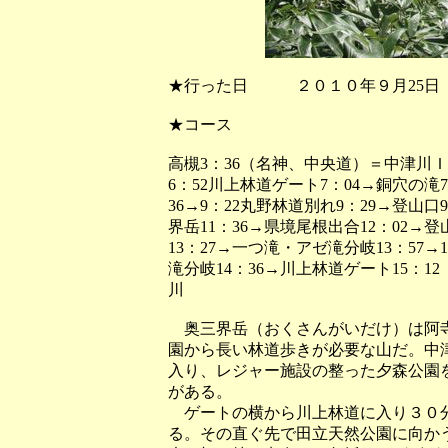
★行った日 ２０１０年９月25
★コース
高槻3：36（名神、中央道）＝中津川
6：52川上林道ゲート7：04→銅穴の滝7
36→9：22丸野林道別れ9：29→登山口9：
界岳11：36→県境尾根出合12：02→登
13：27→一つ滝・アゼ滝分岐13：57→
滝分岐14：36→川上林道ゲート15：
川
奥三界岳（おくさんがいだけ）は阿寺
園から長い林道歩きが必要な山だ。中
入り、レジャー施設の整った夕森公園
がある。
ゲートの横から川上林道に入り３０分
る。その直ぐ先で田立天然公園に向か