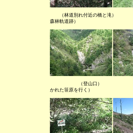
（林道別れ付近の橋と滝） （
森林軌道跡）
（登山口） （県境付
かれた笹原を行く）