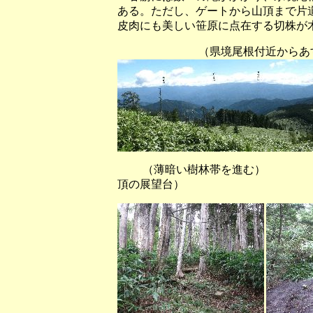
ある。ただし、ゲートから山頂まで片
皮肉にも美しい笹原に点在する切株
（県境尾根付近からあす訪れる
（薄暗い樹林帯を進む） （
頂の展望台）