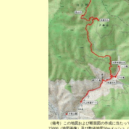
（備考）この地図および断面図の作成に当たっ
25000（地図画像）及び数値地図50mメッシ