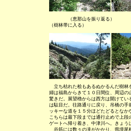
（恵那山を振り返
（樹林帯に入る）
立ち枯れた桧もあるぬかるんだ樹林を
婦は福島からきて１０日間位、周辺の
驚きだ。展望櫓からは西方は開けてい
は駄目だ。往路通りに戻り、吊橋の手
ッキーな道を１５分ほどたどるとなか
こちらは最下段までは通行止めで上段
ゲートへ帰り着き、中津川へ。きょう
谷筋には数々の滝がかかり、県境尾根