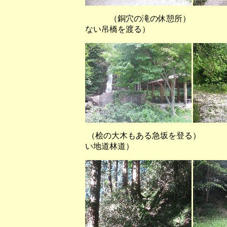
（銅穴の滝の休憩所
ない吊橋を渡る）
（桧の大木もある急坂を登る）
い地道林道）