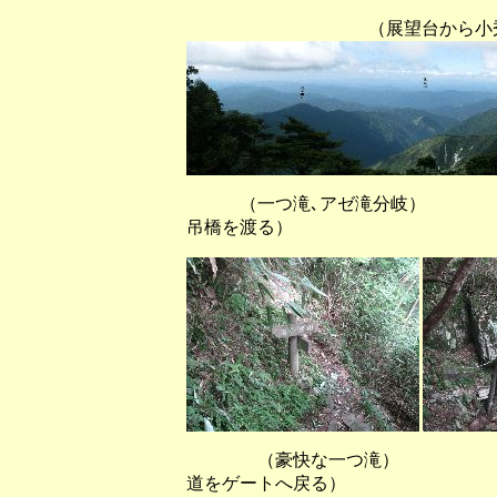
（展望台から小秀山方面（
（一つ滝､アゼ滝分岐） （
吊橋を渡る）
（豪快な一つ滝） （
道をゲートへ戻る）