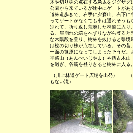
木や切り株の点在する急坂をジグザグ
公園から来ているが途中にゲートがあ
道林道歩きで、右手に夕森山、右下に
ってゲートがなくても車は通れそうも
別れて、折り返し荒廃した林道に入り
る。崖崩れの端をへずりながら登ると
な木階段を登り、樹林を抜けると県境
は桧の切り株が点在している。その昔
一面の笹原になってしまったそうだ。
平路山（あんぺいじやま）や摺古木山
を過ぎ、谷筋を登りきると樹林に入る
（川上林道ゲート広場を出発）
もない滝）