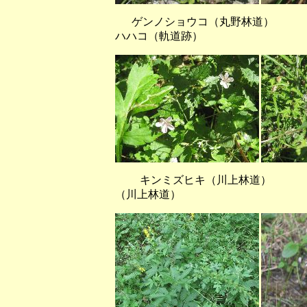
ゲンノショウコ（丸野
ハハコ（軌道跡）
キンミズヒキ（川上林道） 
（川上林道）