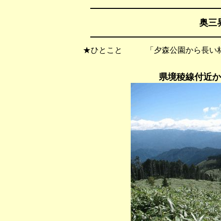
奥三界
★ひとこと 「夕森公園から長い林
県境稜線付近か