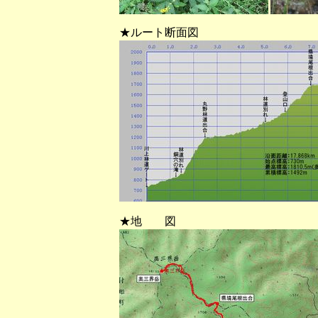
★ルート断面図
★地 図