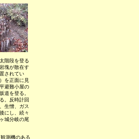
太階段を登る
岩塊が散在す
置されてい
）を正面に見
平避難小屋の
坂道を登る。
る。反時計回
、生憎、ガス
後にし、続々
ヶ城分岐の尾
機のある