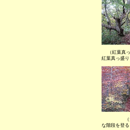
（紅葉真
紅葉真っ盛り
（大滝
な階段を登る