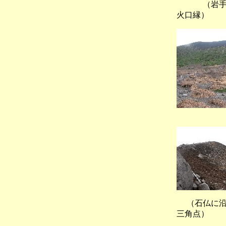
（岩手山お
火口縁）
（火口縁
（石仏に
三角点）