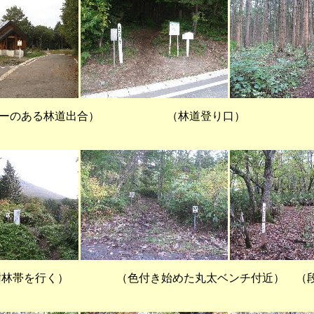
ンターのある林道出合） （林道
帯を行く） （色付き始めた丸太ベンチ付近） （段