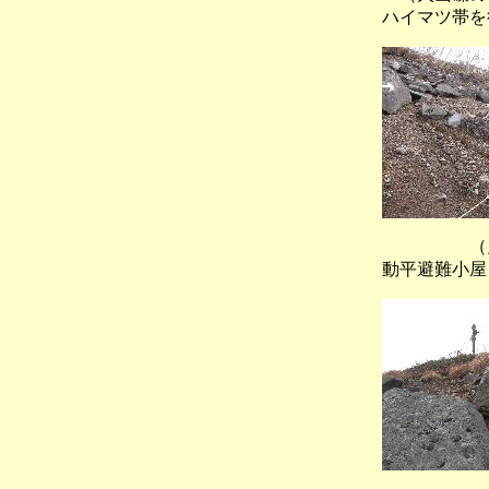
ハイマツ帯を
（鬼
動平避難小屋