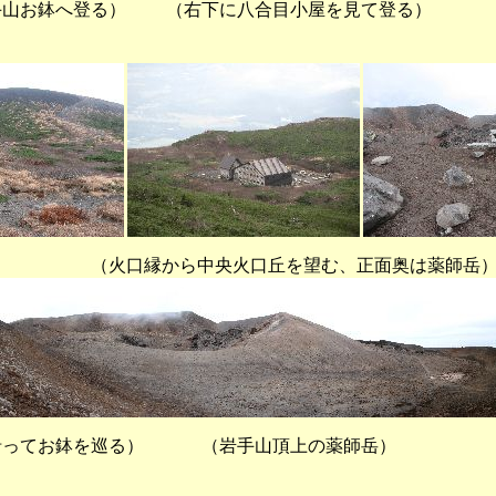
鉢へ登る） （右下に八合目小屋を見て登る） （
から中央火口丘を望む、正面奥は薬師岳
沿ってお鉢を巡る） （岩手山頂上の薬師岳）