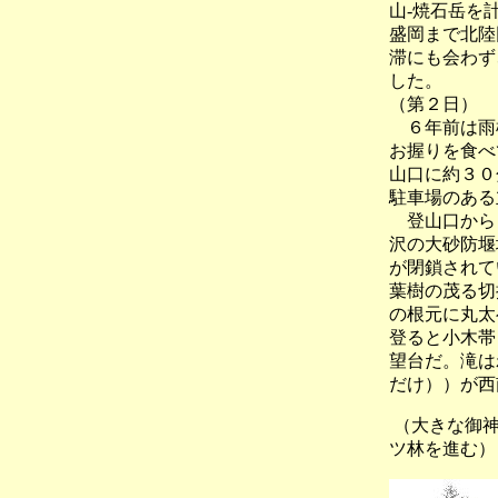
山-焼石岳を
盛岡まで北陸
滞にも会わず
した。
（第２日）
６年前は雨模
お握りを食べ
山口に約３０
駐車場のある
登山口からし
沢の大砂防堰
が閉鎖されて
葉樹の茂る切
の根元に丸太
登ると小木帯
望台だ。滝は
だけ））が西
（大き
ツ林を進む）