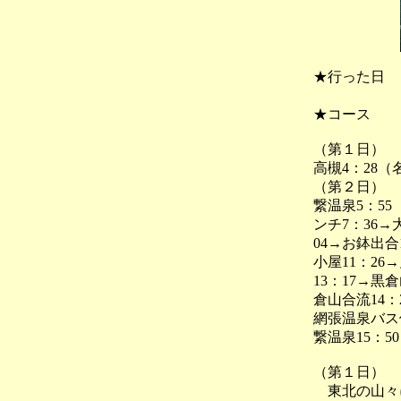
★行った日
２０１０
★コース
（第１日）
高槻4：28
（第２日）
繋温泉5：55
ンチ7：36→
04→お鉢出合1
小屋11：26
13：17→黒
倉山合流14：
網張温泉バス停
繋温泉15：50
（第１日）
東北の山々に