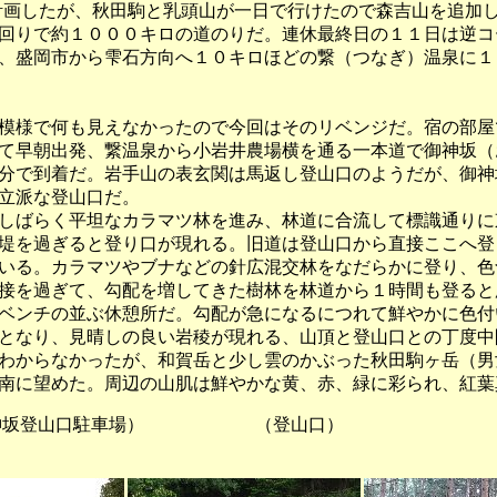
計画したが、秋田駒と乳頭山が一日で行けたので森吉山を追加
回りで約１０００キロの道のりだ。連休最終日の１１日は逆コ
、盛岡市から雫石方向へ１０キロほどの繋（つなぎ）温泉に１
様で何も見えなかったので今回はそのリベンジだ。宿の部屋
て早朝出発、繋温泉から小岩井農場横を通る一本道で御神坂（
分で到着だ。岩手山の表玄関は馬返し登山口のようだが、御神
立派な登山口だ。
ばらく平坦なカラマツ林を進み、林道に合流して標識通りに
堤を過ぎると登り口が現れる。旧道は登山口から直接ここへ登
いる。カラマツやブナなどの針広混交林をなだらかに登り、色
接を過ぎて、勾配を増してきた樹林を林道から１時間も登ると
ベンチの並ぶ休憩所だ。勾配が急になるにつれて鮮やかに色付
となり、見晴しの良い岩稜が現れる、山頂と登山口との丁度中
わからなかったが、和賀岳と少し雲のかぶった秋田駒ヶ岳（男
南に望めた。周辺の山肌は鮮やかな黄、赤、緑に彩られ、紅葉
な御神坂登山口駐車場） （登山口） 