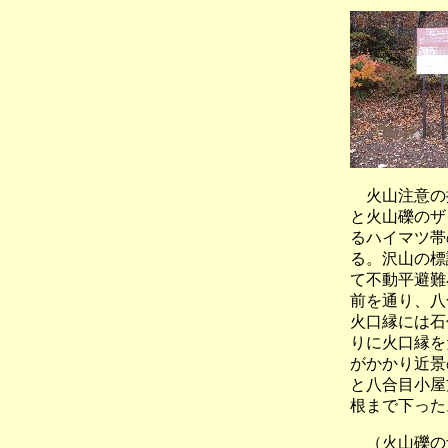
火山注意の掲
と火山礫のザ
るハイマツ帯
る。沢山の標
て不動平避難
前を通り、八
火口縁には石
りに火口縁を
がかかり近景
と八合目小屋
根まで下った
（火山