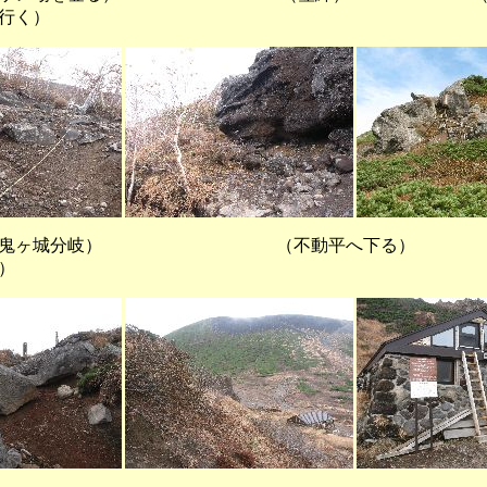
行く）
ヶ城分岐） （不動平へ下る）
）