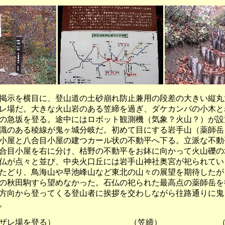
示を横目に、登山道の土砂崩れ防止兼用の段差の大きい縦丸
レ場だ。大きな火山岩のある笠締を過ぎ、ダケカンバの小木と
の急坂を登る。途中にはロボット観測機（気象？火山？）が設
識のある稜線が鬼ヶ城分岐だ。初めて目にする岩手山（薬師岳
小屋と八合目小屋の建つカール状の不動平へ下る。立派な不動
合目小屋を右に分け、枯野の不動平をお鉢に向かって火山礫の
仏が点々と並び、中央火口丘には岩手山神社奥宮が祀られてい
たどり、鳥海山や早池峰山など東北の山々の展望を期待したが
の秋田駒すら望めなかった。石仏の祀られた最高点の薬師岳を
方向から登ってくる登山者に挨拶を交わしながら往路通りに鬼
。
礫のザレ場を登る） （笠締） （観測