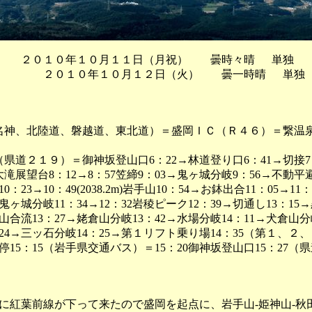
 ２０１０年１０月１１日（月祝） 曇時々晴 単独
年１０月１２日（火） 曇一時晴 単独
（名神、北陸道、磐越道、東北道）＝盛岡ＩＣ（Ｒ４６）＝繋温泉1
（県道２１９）＝御神坂登山口6：22→林道登り口6：41→切接7
大滝展望台8：12→8：57笠締9：03→鬼ヶ城分岐9：56→不動平
0：23→10：49(2038.2m)岩手山10：54→お鉢出合11：05→1
→鬼ヶ城分岐11：34→12：32岩稜ピーク12：39→切通し13：1
倉山合流13：27→姥倉山分岐13：42→水場分岐14：11→犬倉山分
24→三ッ石分岐14：25→第１リフト乗り場14：35（第１、２
15：15（岩手県交通バス）＝15：20御神坂登山口15：27（
紅葉前線が下って来たので盛岡を起点に、岩手山-姫神山-秋田