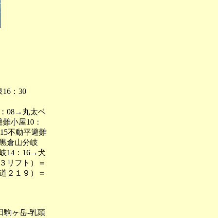
6：30
：08→丸太ベ
避難小屋10：
1：15不動平避難
5→黒倉山分岐
岐14：16→犬
、３リフト）＝
県道２１９）＝
駒ヶ岳-乳頭