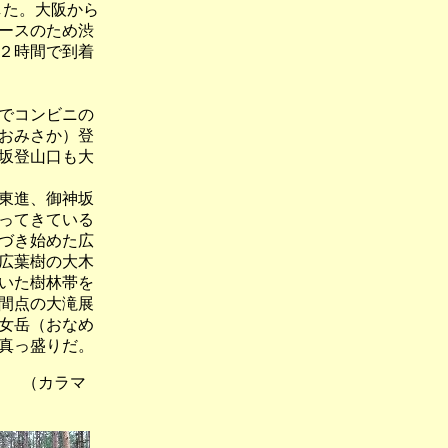
した。大阪から
ースのため渋
２時間で到着
でコンビニの
おみさか）登
坂登山口も大
東進、御神坂
ってきている
づき始めた広
広葉樹の大木
いた樹林帯を
間点の大滝展
女岳（おなめ
真っ盛りだ。
（カラマ