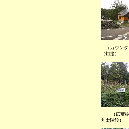
（カウ
（切接）
（広葉樹林
丸太階段）