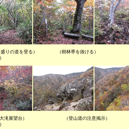
っ盛りの道を登る） （樹林帯を抜ける） 
）
展望台） （登山道の注意掲示） 
）