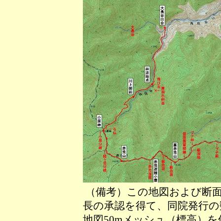
（備考）この地図および断面
長の承認を得て、同院発行の数
地図50mメッシュ（標高）