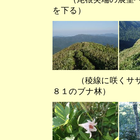
を下る） （剣
（稜線に咲く
８１のブナ林） （