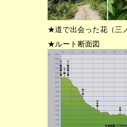
★道で出会った花（三
★ルート断面図