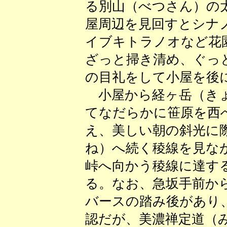
る別山（べつさん）の
屋周辺を見回すとシナ
イブキトラノオなど花
ざっと掃き清め、ぐっ
の目礼をして小屋を後
小屋から経ヶ岳（きょ
てなだらかに笹原を西
え、美しい朝の斜光に
ね）へ続く稜線を見な
峠へ向かう稜線に達す
る。なお、急坂手前か
バースの踏み後があり
認だが、美濃禅定道（