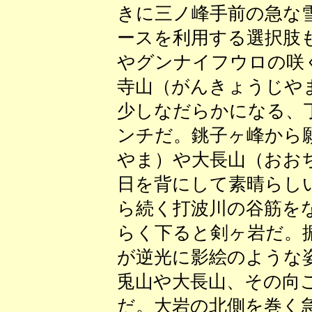
きに三ノ峰手前の急な
ースを利用する選択肢
やグンナイフウロの咲
寺山（がんきょうじや
少しなだらかになる、
ンチだ。銚子ヶ峰から
やま）や大長山（おお
日を背にして素晴らし
ら続く打波川の谷筋を
らく下ると剣ヶ岩だ。
が逆光に影絵のような
兎山や大長山、その向
だ。大岩の北側を巻く