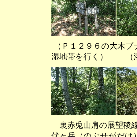
（Ｐ１２９６の大木ブ
湿地帯を行く） （湿
裏赤兎山肩の展望稜線
伏ヶ岳（のぶせがだけ