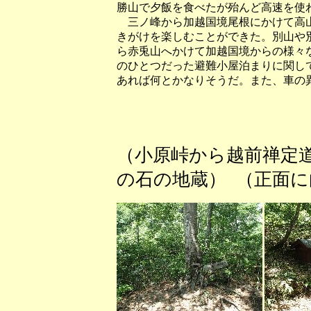
勝山で夕飯を食べたが殆んど高速を使
三ノ峰から加越国境尾根にかけて高山
きがけを楽しむことができた。別山や
ら赤兎山へかけて加越国境からの様々
のひとつだった避難小屋泊まりに関し
あれば何とかなりそうだ。また、車の
（小原峠から越前禅定
の石の地蔵） （正面