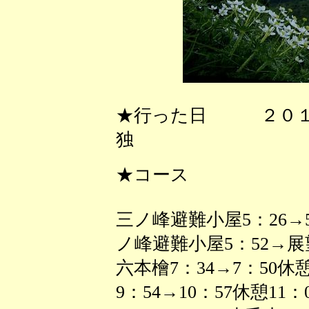
★行った日 ２０１
独
★コース
三ノ峰避難小屋5：26→5：
ノ峰避難小屋5：52→展
六本檜7：34→7：50休憩
9：54→10：57休憩11