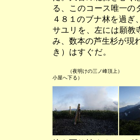
る、このコース唯一の
４８１のブナ林を過ぎ
サユリを、左には願教
み、数本の芦生杉が現
き）はすぐだ。
（夜明けの三ノ峰頂上） （小
小屋へ下る）