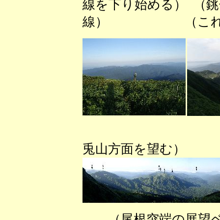
線を下り始める） （
線） （これか
（展望
兎山方面を望む）
（尾根突端の展望