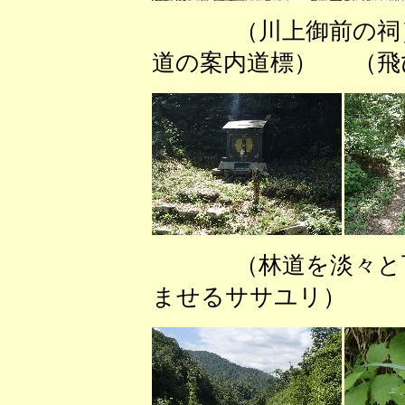
（川上御前の祠
道の案内道標） （飛
（林道を淡々と下
ませるササユリ） （