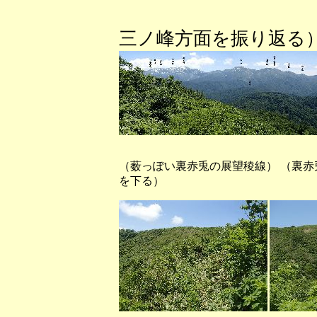
（裏赤兎山
三ノ峰方面を振り返る
（薮っぽい裏赤兎の展望稜線） （裏
を下る）