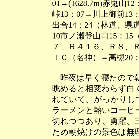
01→(1628.7m)赤兎山1
峠13：07→川上御前13
出合14：24（林道、県道
10市ノ瀬登山口15：1
７、Ｒ４１６、Ｒ８、
ＩＣ（名神）＝高槻20：
昨夜は早く寝たので朝
眺めると相変わらず白
れていて、がっかりし
ラーメンと熱いコーヒ
切れつつあり、勇躍、
ため朝焼けの景色は無