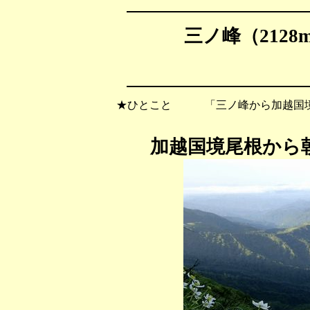
三ノ峰（2128
★ひとこと 「三ノ峰から加越国境
加越国境尾根から