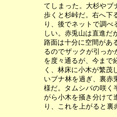
てしまった。大杉やブ
歩くと杉峠だ。右へ下
り、後でネットで調べ
しい。赤兎山は直進だ
路面は十分に空間があ
るのでザックが引っか
を度々通るが、今まで
く、林床に小木が繁茂
いブナ林を過ぎ、裏赤
様だ。タムシバの咲く
がら小木を掻き分けて
り、これを上がると裏