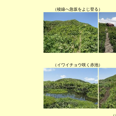
（稜線へ急坂をよじ登る） （
（イワイチョウ咲く赤池） 
（赤兎山から経ヶ