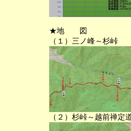
★地 図
（１）三ノ峰～杉峠
（２）杉峠～越前禅定