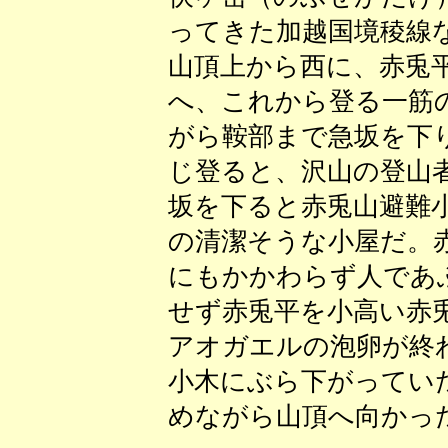
ってきた加越国境稜線
山頂上から西に、赤兎
へ、これから登る一筋
がら鞍部まで急坂を下
じ登ると、沢山の登山
坂を下ると赤兎山避難
の清潔そうな小屋だ。
にもかかわらず人であ
せず赤兎平を小高い赤
アオガエルの泡卵が終
小木にぶら下がってい
めながら山頂へ向かっ