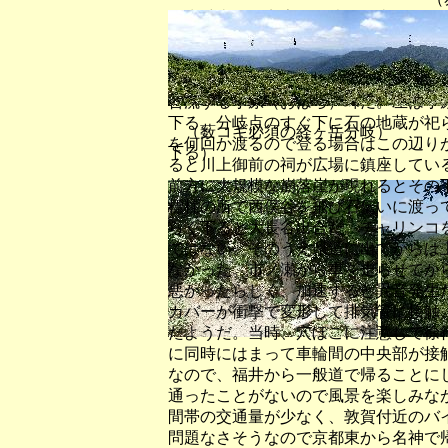
赤兎山三角点広場は狭く、山頂で鳩ヶ
示のある大船山を左に分けるが、２年
きに赤兎山分岐からスズタケの繁茂す
想されるルートだ。時々、大長山を樹
合流する小原（おはら）峠だ。左は小
下る。分岐点のすぐ下に石の地蔵が祀
（薮コギ必須の経ヶ岳分岐） 
を何回か渡るので登る場合はこの辺り
下る）
ると川上御前の祠が広場に鎮座してい
前方に大規模な崩落崖が現れるとその
標柱の所で西俣谷を飛び石伝いに渡っ
らく下ると大長谷出合だ。チャリンコ
ではない、そのうえ県道に出てからは
なかった。市ノ瀬から車を走らせてか
悪かったらしく、加速すると異音発生
カバーが衝撃で変形して排気管に接触
たようだ。当時、穴ぼこに注意して徐
に同時にはまって車輪間の中央部が接
なので、福井から一般道で帰ることに
通ったことがないので風景を楽しみな
間帯の交通量が少なく、敦賀付近のバ
問題なさそうなので京都東から名神で