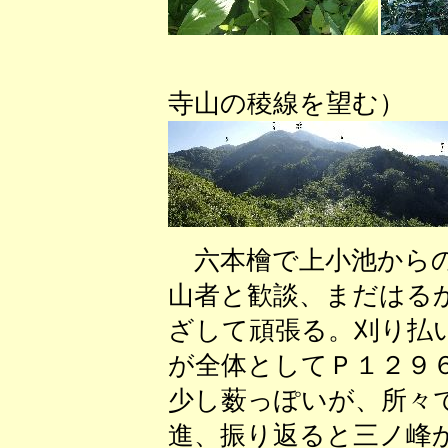
（六本檜
寺山の稜線を望む）
六本檜で上小池からの
山者と歓談、まだはる
ざして頑張る。刈り払
が全体としてＰ１２９
少し薮っぽいが、所々
進、振り返ると三ノ峰