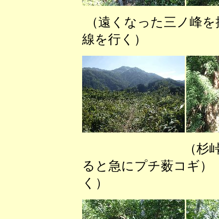
（遠くなった三ノ峰
線を行く） 
（杉峠）
ると急にプチ薮コギ）
く）