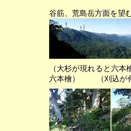
（六本檜
谷筋、荒島岳方面を望
（大杉が現れると六本
六本檜） （刈込が伸