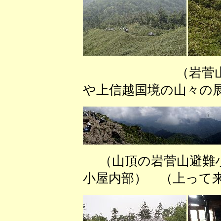
（岩菅山は曇っ
や上信越国境の山々の
（山頂の岩菅山避難
小屋内部） （上って