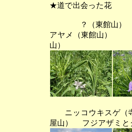
★道で出会った花
？（東館
アヤメ（東館山）
山）
ニッコウキスゲ（
屋山） フジアザミと