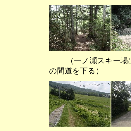
（一ノ瀬スキー
の間道を下る） （