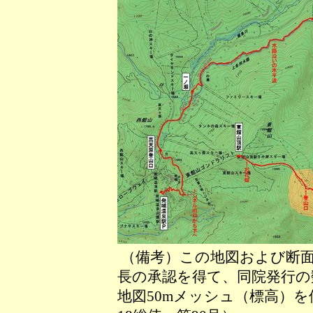
（備考）この地図および断面
長の承認を得て、同院発行の数
地図50mメッシュ（標高）