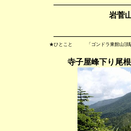
岩菅山
★ひとこと 「ゴンドラ東館山頂駅
寺子屋峰下り尾