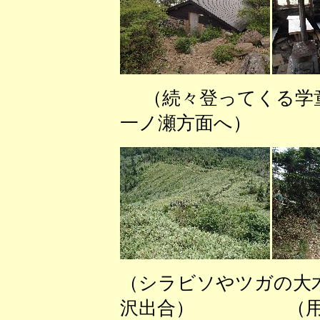
（続々登ってくる学
一ノ瀬方面へ） （
（シラビソやツガの
沢出合） （用水