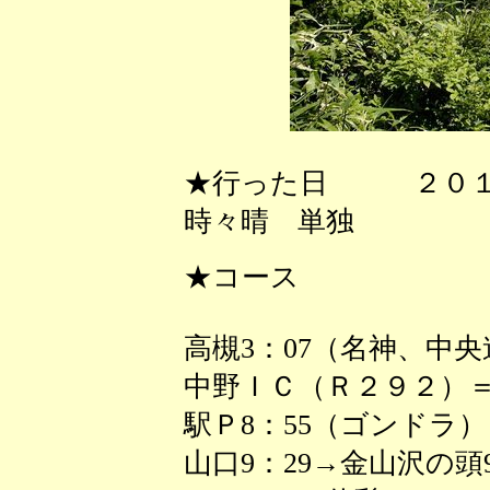
★行った日 ２０１
時々晴 単独
★コース
高槻3：07（名神、中
中野ＩＣ（Ｒ２９２）＝
駅Ｐ8：55（ゴンドラ）
山口9：29→金山沢の頭9