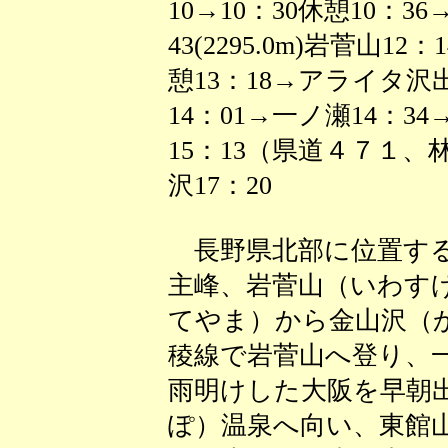
10→10：30休憩10：3
43(2295.0m)岩菅山1
憩13：18→アライタ沢出
14：01→一ノ瀬14：
15：13（県道４７１
沢17：20
長野県北部に位置する
主峰、岩菅山（いわす
てやま）から金山沢（
稜線で岩菅山へ登り、
雨明けした大阪を早朝
ぽ）温泉へ向い、東館