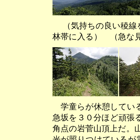
（気持ちの良い稜線
林帯に入る） （急な
学童らが休憩している
急坂を３０分ほど頑張
角点の岩菅山頂上だ。
光が照りつけているが