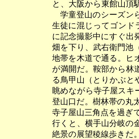
と、大阪から東館山頂
学童登山のシーズンら
生徒に混じってゴンド
に記念撮影中にすぐ出
畑を下り、武右衛門池
地帯を木道で通る。ヒ
が満開だ。鞍部から林
る鳥甲山（とりかぶと
眺めながら寺子屋スキ
登山口だ。樹林帯の丸
寺子屋山三角点を過ぎ
行くと、横手山分岐の
絶景の展望稜線歩きだ