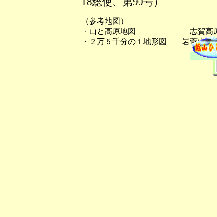
18総使、第90号）
（参考地図）
・山と高原地図 志賀高原・
・２万５千分の１地形図 岩菅山（