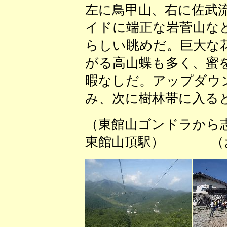
左に鳥甲山、右に佐武
イドに端正な岩菅山な
らしい眺めだ。巨大な
がる高山蝶も多く、蜜
暇なしだ。アップダウ
み、次に樹林帯に入る
（東館山ゴンドラから
東館山頂駅） （お