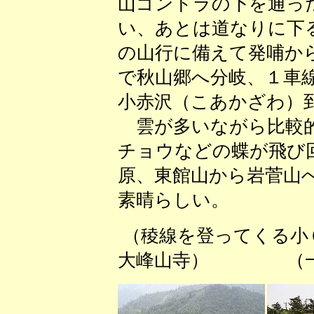
山ゴンドラの下を通っ
い、あとは道なりに下
の山行に備えて発哺か
で秋山郷へ分岐、１車
小赤沢（こあかざわ）
雲が多いながら比較的
チョウなどの蝶が飛び
原、東館山から岩菅山
素晴らしい。
（稜線を登ってくる小
大峰山寺） （一等