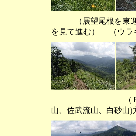
（展望尾根を東
を見て進む） （ウラ
（Ｐ２０８５
山、佐武流山、白砂山)