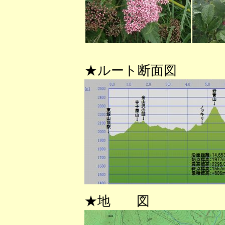
★ルート断面図
★地 図