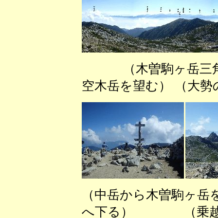
（木曽駒ヶ岳三角
空木岳を望む） （大勢
（中岳から木曽駒ヶ
へ下る） （乗越浄