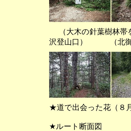
（大木の針葉樹林帯
沢登山口） （北御
★道で出会った花（８
★ルート断面図