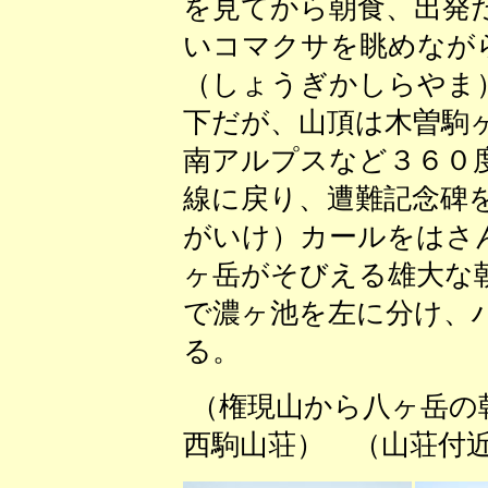
を見てから朝食、出発
いコマクサを眺めなが
（しょうぎかしらやま
下だが、山頂は木曽駒
南アルプスなど３６０
線に戻り、遭難記念碑
がいけ）カールをはさ
ヶ岳がそびえる雄大な
で濃ヶ池を左に分け、
る。
（権現山から八ヶ岳
西駒山荘） （山荘付