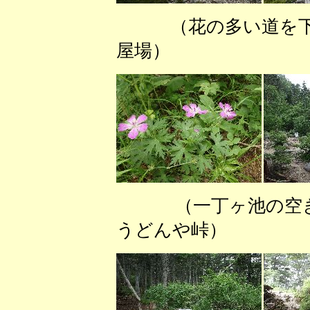
（花の多い道を
屋場） （針
（一丁ヶ池の空
うどんや峠） （