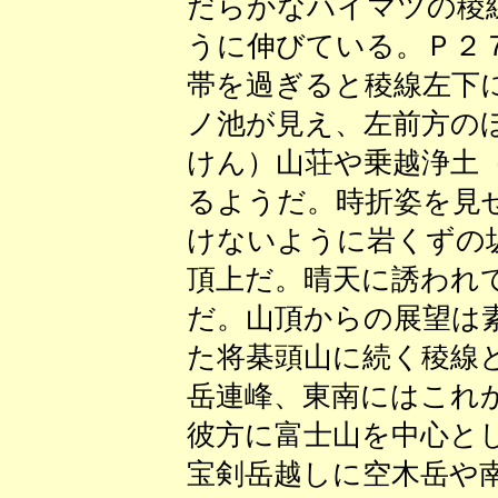
だらかなハイマツの稜
うに伸びている。Ｐ２
帯を過ぎると稜線左下
ノ池が見え、左前方の
けん）山荘や乗越浄土
るようだ。時折姿を見
けないように岩くずの
頂上だ。晴天に誘われ
だ。山頂からの展望は
た将棊頭山に続く稜線
岳連峰、東南にはこれ
彼方に富士山を中心と
宝剣岳越しに空木岳や