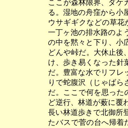
ここが森林限界、ダケ
る。湿地の舟窪から小
ウサギギクなどの草花
一丁ヶ池の排水路のよ
の中を黙々と下り、小
どんや峠だ。大休止後
け、歩き易くなった針
だ。豊富な水でリフレ
りで蛇腹沢（じゃばら
だ。ここで何を思った
ど逆行、林道が薮に覆
長い林道歩きで北御所
たバスで菅の台へ帰着