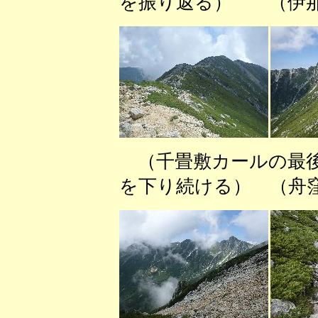
を振り返る） （伊那
（千畳敷カールの最
を下り続ける） （舟