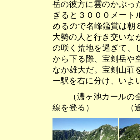
岳の彼方に雲のかぶっ
ぎると３０００メート
めるので名峰鑑賞は朝
大勢の人と行き交いな
の咲く荒地を過ぎて、
から下る際、宝剣岳や
なか雄大だ。宝剣山荘
ー駅を右に分け、いよ
（濃ヶ池カールの
線を登る） （途中