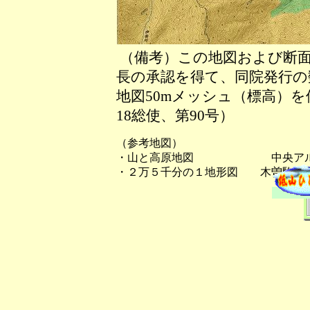
（備考）この地図および断面
長の承認を得て、同院発行の数
地図50mメッシュ（標高）
18総使、第90号）
（参考地図）
・山と高原地図 中央アルプ
・２万５千分の１地形図 木曽駒ヶ