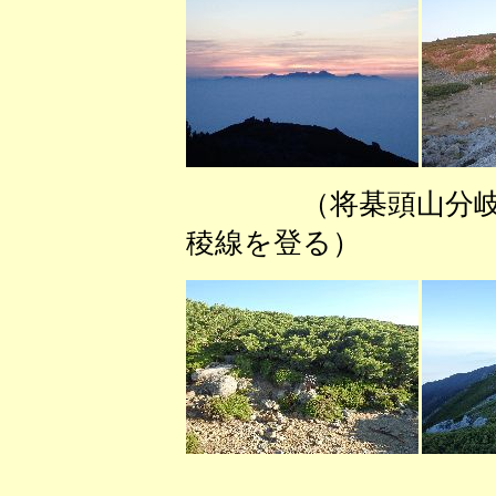
（将棊頭山分
稜線を登る） （
（将棊