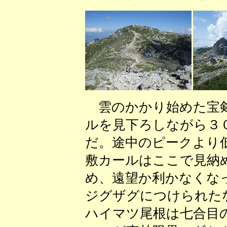
雲のかかり始めた宝剣
ルを見下ろしながら３
だ。途中のピークより
敷カールはここで見納
め、遠望か利かなくな
ジグザグにつけられた
ハイマツ尾根は七合目