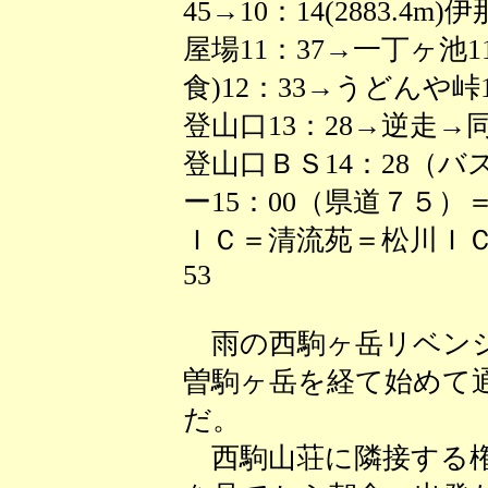
45→10：14(2883.4m
屋場11：37→一丁ヶ池1
食)12：33→うどんや峠
登山口13：28→逆走→同
登山口ＢＳ14：28（バ
ー15：00（県道７５
ＩＣ＝清流苑＝松川ＩＣ
53
雨の西駒ヶ岳リベンジ
曽駒ヶ岳を経て始めて
だ。
西駒山荘に隣接する権