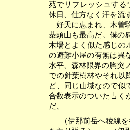
苑でリフレッシュする
休日、仕方なく汗を流
好天に恵まれ、木曽駒
棊頭山も最高だ。僕の
木場とよく似た感じの
の避難小屋の有無は異
水平、森林限界の胸突
での針葉樹林やそれ以
ど、同じ山域なので似
合数表示のついた古く
だ。
（伊那前岳へ稜線を