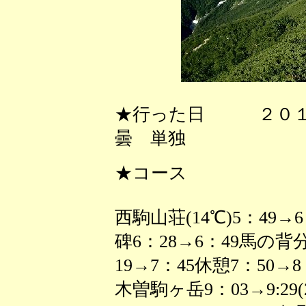
★行った日 ２０１
曇 単独
★コース
西駒山荘(14℃)5：49
碑6：28→6：49馬の背分
19→7：45休憩7：50→8：
木曽駒ヶ岳9：03→9:29