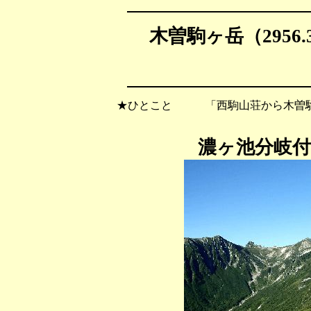
木曽駒ヶ岳（2956.
★ひとこと 「西駒山荘から木曽駒
濃ヶ池分岐