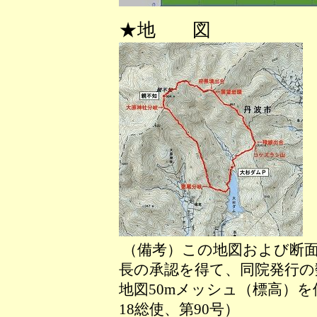
★地 図
（備考）この地図および断面
長の承認を得て、同院発行の数
地図50mメッシュ（標高）
18総使、第90号）