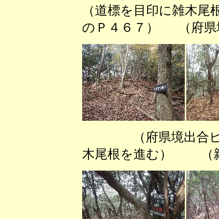
（道標を目印に雑木尾
のＰ４６７） （府県
（府県境出合ピー
木尾根を進む） （