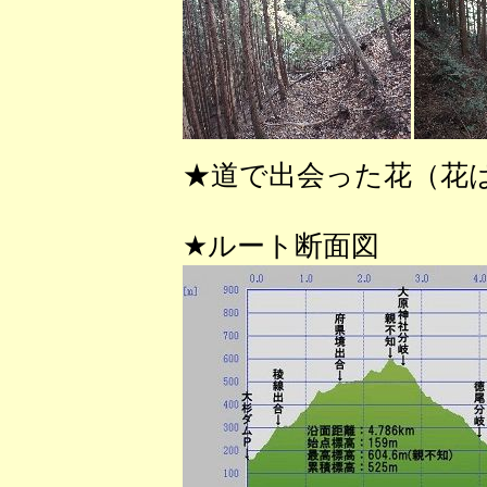
★道で出会った花（花
★ルート断面図