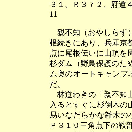
３１、Ｒ３７２、府道４
11
親不知（おやしらず）
根続きにあり、兵庫京
点に尾根伝いに山頂を
杉ダム（野鳥保護のた
ム奥のオートキャンプ
だ。
林道わきの「親不知山
入るとすぐに杉倒木の
易いなだらかな雑木の
Ｐ３１０三角点下の鞍