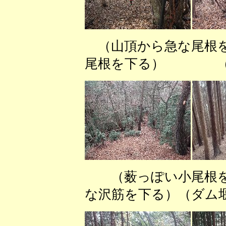
（山頂から急な尾根を
尾根を下る） （徳
（薮っぽい小尾根を
な沢筋を下る）（ダム