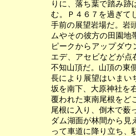
りに、落ち葉で踏み跡
む。Ｐ４６７を過ぎて
手前の展望岩場だ。岩
ムやその彼方の田園地
ピークからアップダウ
エデ、アセビなどが点
不知山頂だ。山頂の東
長により展望はいまい
坂を南下、大原神社を
覆われた東南尾根をど
尾根に入り、倒木で薮
ダム湖面が林間から見
って車道に降り立ち、