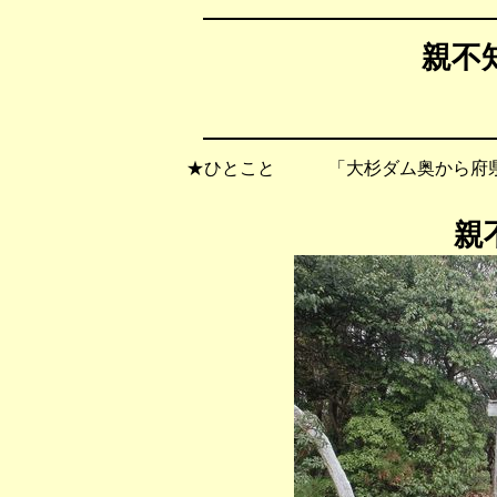
親不知
★ひとこと 「大杉ダム奥から府県
親