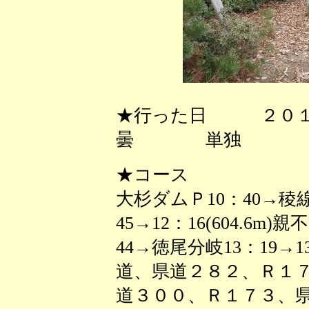
★行った日 ２０１
曇 単独
★コース
大杉ダムＰ10：40→稜
45→12：16(604.6m
44→徳尾分岐13：19→1
道、県道２８２、Ｒ１
道３００、Ｒ１７３、