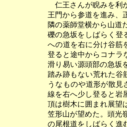
仁王さんが睨みを利か
王門から参道を進み、
隣の薬師堂横から山道
礫の急坂をしばらく登
への道を右に分け谷筋
登ると途中からコナラ
滑り易い源頭部の急坂
踏み跡もない荒れた谷
うなものや道形が散見
線を右へ少し登ると岩
頂は樹木に囲まれ展望
笠形山が望めた。頭光
の尾根道をしばらく進