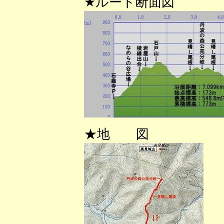
★ルート断面図
★地 図