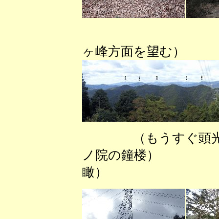
（頭光嶺
ヶ峰方面を望む）
（もうすぐ
ノ院の鐘楼） 
瞰）