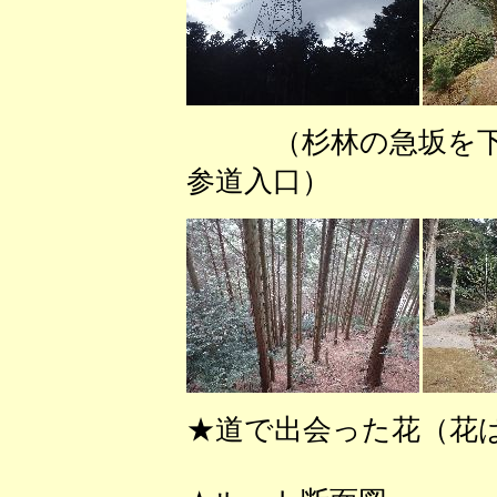
（杉林の急坂
参道入口） 
★道で出会った花（花