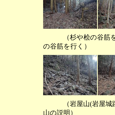
（杉や桧の谷筋を登
の谷筋を行く） （
（岩屋山(岩
山の説明） （