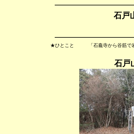
石戸山
★ひとこと 「石龕寺から谷筋で岩
石戸