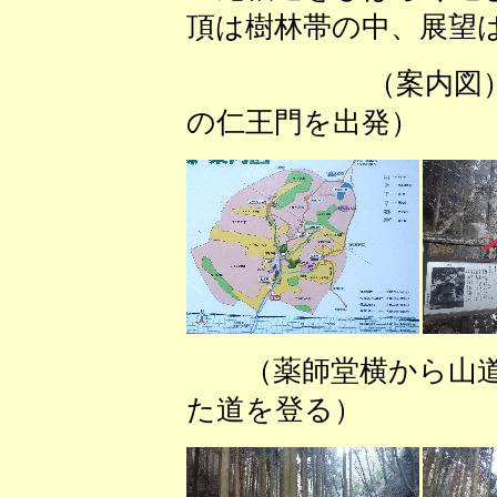
頂は樹林帯の中、展望
（案内図
の仁王門を出発）
（薬師堂横から山
た道を登る） （