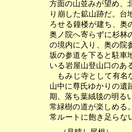
方面の山並みが望め、
り崩した鉱山跡だ。台
ろせる鐘楼が建ち、奥
奥ノ院へ寄らずに杉林
の境内に入り、奥の院
坂の参道を下ると駐車
いる岩屋山登山口のあ
もみじ寺として有名な
山中に尊氏ゆかりの遺
期、落ち葉絨毯の明る
常緑樹の道が楽しめる
常ルートに飽き足らな