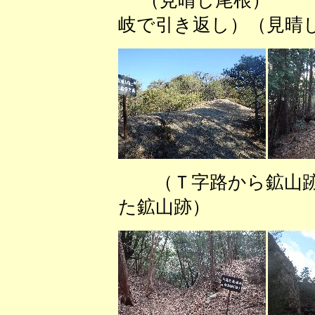
（見晴し尾根）
岐で引き返し）（見晴
（Ｔ字路から鉱山跡
た鉱山跡） （