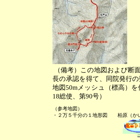
（備考）この地図および断面
長の承認を得て、同院発行の数
地図50mメッシュ（標高）
18総使、第90号）
（参考地図）
・２万５千分の１地形図 柏原（か