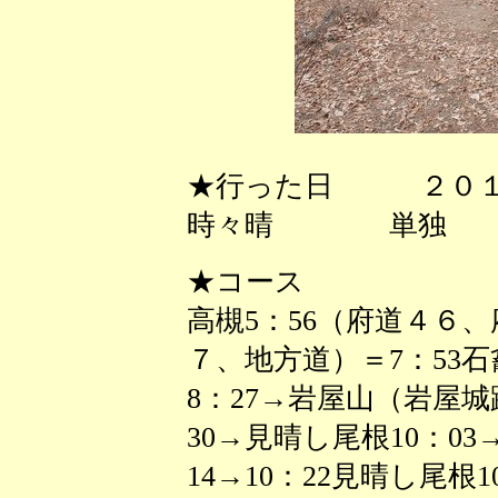
★行った日 ２０１
時々晴 単独
★コース
高槻5：56（府道４６
７、地方道）＝7：53石
8：27→岩屋山（岩屋城跡）
30→見晴し尾根10：0
14→10：22見晴し尾根