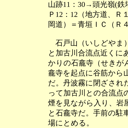
山跡11：30→頭光嶺(鉄
Ｐ12：12（地方道、
岡道）＝青垣ＩＣ（Ｒ４２
石戸山（いしどやま）
と加古川合流点近くに
かりの石龕寺（せきが
龕寺を起点に谷筋から
だ。丹波霧に閉ざされ
って加古川との合流点
煙を見ながら入り、岩
と石龕寺だ。手前の駐
場にとめる。