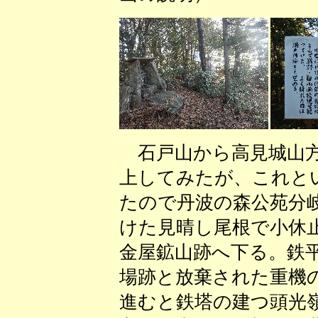
石戸山から高見城山方
上してみたが、これと
たので丹波の森公苑分
けた見晴し尾根で小休
金屋鉱山跡へ下る。鉄
場跡と放棄された重機
進むと鉄塔の建つ頭光