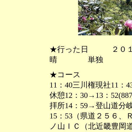
★行った日 ２０１
晴 単独
★コース
11：40三川権現社11：4
休憩12：30→13：52(8
拝所14：59→登山道分岐
15：53（県道２５６
ノ山ＩＣ（北近畿豊岡