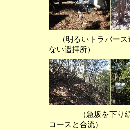
（明るいトラバース
ない遥拝所） （シ
（急坂を下り続
コースと合流） （