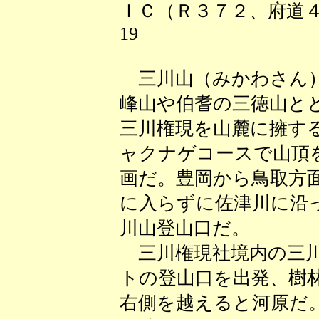
ＩＣ（Ｒ３７２、府道４
19
三川山（みかわさん）
峰山や伯耆の三徳山と
三川権現を山麓に擁す
ャクナゲコースで山頂
画だ。豊岡から鳥取方
に入らずに佐津川に沿
川山登山口だ。
三川権現社境内の三川
トの登山口を出発、樹
右側を越えると河原だ