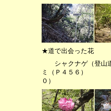
★道で出会った花
シャクナゲ（登
ミ（Ｐ４５６）
０）