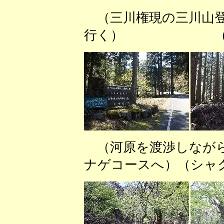
（三川権現の三川
行く） （堰堤
（河原を渡渉しなが
ナゲコースへ）（シャ