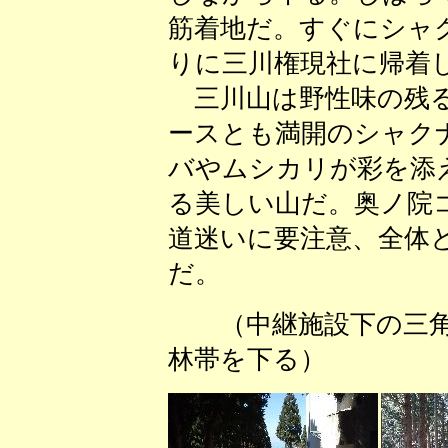
筋着地だ。すぐにシャ
りに三川権現社に帰着
三川山は野性味の残る
ースとも満開のシャク
バやムシカリが彩を添
る美しい山だ。奥ノ院
道迷いに要注意、全体
だ。
（中継施設下の三角
林帯を下る） （