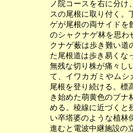
ノ院コースを右に分け
スの尾根に取り付く。
ゲが尾根の両サイドを
のシャクナゲ林を思わ
クナゲ薮は歩き難い道
た尾根道は歩き易くな
無残な切り株が痛々し
て、イワカガミやムシ
尾根を登り続ける。標
き始めた萌黄色のブナ
める。稜線に近づくと
い卒塔婆のような植林
進むと電波中継施設の