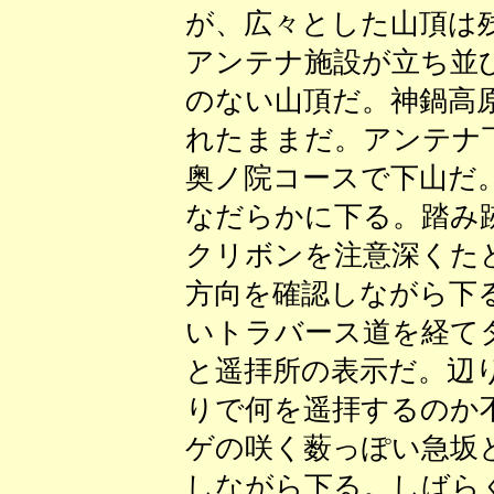
が、広々とした山頂は
アンテナ施設が立ち並
のない山頂だ。神鍋高
れたままだ。アンテナ
奥ノ院コースで下山だ
なだらかに下る。踏み
クリボンを注意深くた
方向を確認しながら下
いトラバース道を経て
と遥拝所の表示だ。辺
りで何を遥拝するのか
ゲの咲く薮っぽい急坂
しながら下る。しばら