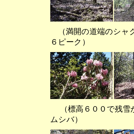
（満開の道端のシ
６ピーク） （無
（標高６００で残雪
ムシバ） （標高