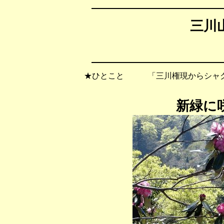
三川山
★ひとこと 「三川権現からシャク
新緑に