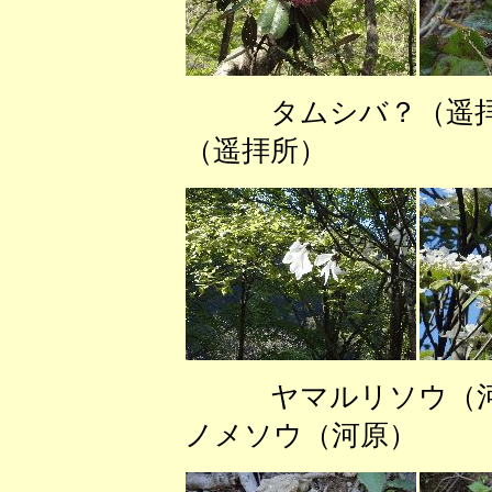
タムシバ？（
（遥拝所） ミ
ヤマルリソウ
ノメソウ（河原