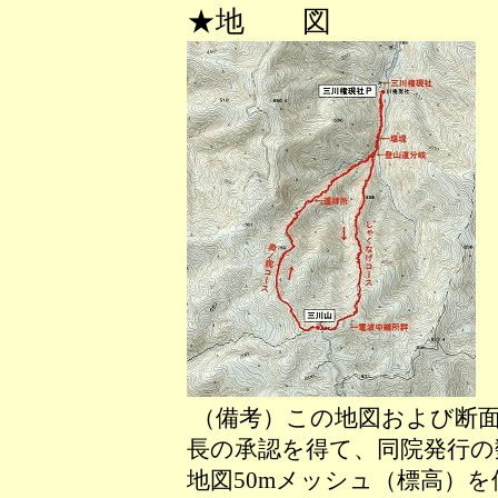
★地 図
（備考）この地図および断面
長の承認を得て、同院発行の数
地図50mメッシュ（標高）