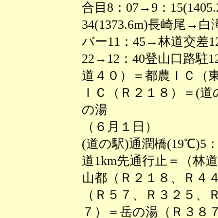
合目8：07→9：15(1405
34(1373.6m)長崎尾→
バー11：45→林道交差1
22→12：40登山口路駐
道４０）＝都農ＩＣ（
ＩＣ（Ｒ２１８）＝(道の
の湯
（６月１日）
(道の駅)通潤橋(19℃)
道1km先通行止＝（林
山都（Ｒ２１８、Ｒ４
（Ｒ５７、Ｒ３２５、
７）＝岳の湯（Ｒ３８