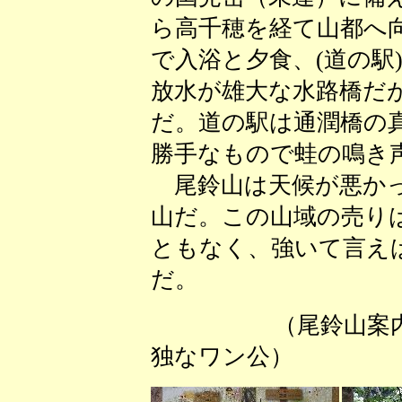
ら高千穂を経て山都へ
で入浴と夕食、(道の駅
放水が雄大な水路橋だ
だ。道の駅は通潤橋の
勝手なもので蛙の鳴き
尾鈴山は天候が悪かっ
山だ。この山域の売り
ともなく、強いて言え
だ。
（尾鈴山案内
独なワン公） 