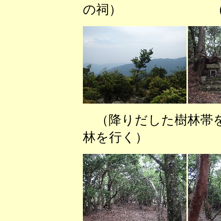
の祠） （尾鈴
（降りだした樹林
林を行く） 