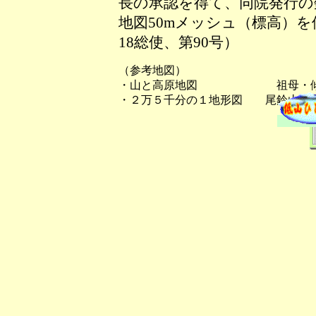
長の承認を得て、同院発行の数
地図50mメッシュ（標高）
18総使、第90号）
（参考地図）
・山と高原地図 祖母・傾
・２万５千分の１地形図 尾鈴山