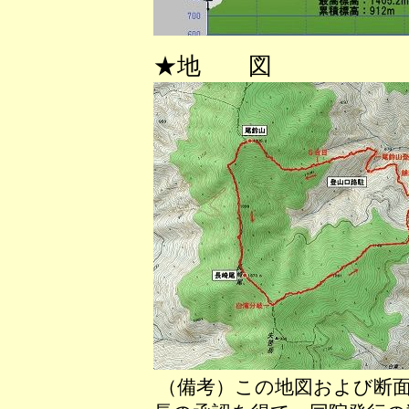
★地 図
（備考）この地図および断面