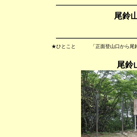
尾鈴山
★ひとこと 「正面登山口から尾鈴
尾鈴