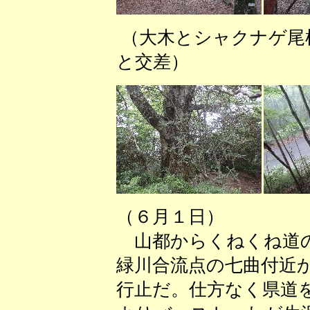
（大木とシャクナ
と交差） （ガ
（６月１日）
山都からくねくね道の
緑川合流点の七曲付近
行止だ。仕方なく県道