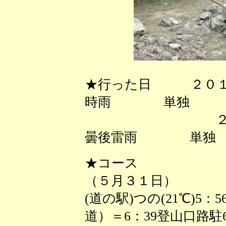
★行った日 ２０１
時雨 単独
２０１７年
曇後雷雨 単独
★コース
（５月３１日）
(道の駅)つの(21℃)5
道）＝6：39登山口路駐