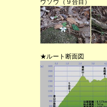
ウソウ（９合目）
★ルート断面図