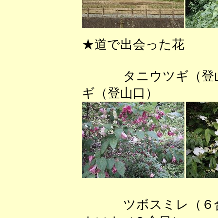
★道で出会った花
タニウツギ（
ギ（登山口）
ツボスミレ（