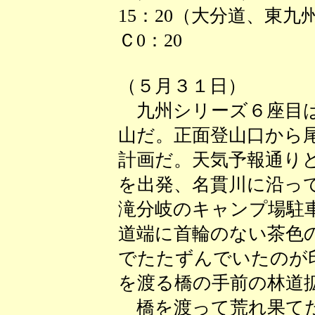
15：20（大分道、東
Ｃ0：20
（５月３１日）
九州シリーズ６座目は
山だ。正面登山口から
計画だ。天気予報通りど
を出発、名貫川に沿っ
滝分岐のキャンプ場駐
道端に首輪のない茶色
でたたずんでいたのが
を渡る橋の手前の林道
橋を渡って荒れ果てた