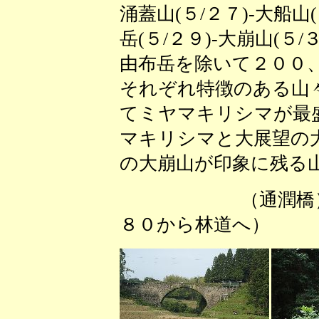
涌蓋山(５/２７)-大船山(
岳(５/２９)-大崩山(５/
由布岳を除いて２００
それぞれ特徴のある山
てミヤマキリシマが最
マキリシマと大展望の
の大崩山が印象に残る
（通潤橋
８０から林道へ） 