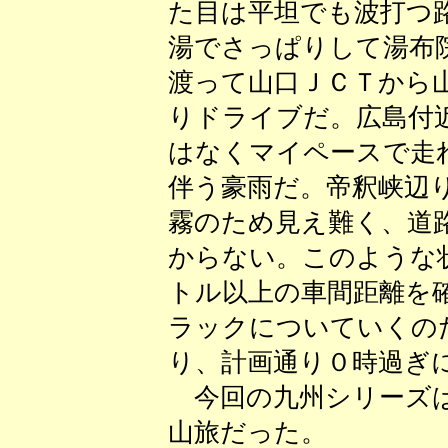
た目は平坦でも波打つ
湯でさっぱりして湯布
渡って山口ＪＣＴから
りドライブだ。広島付
はなくマイペースで走
伴う豪雨だ。帝釈峡辺
霧のため見え難く、道
からない。このような
トル以上の車間距離を
ラックについていくの
り、計画通り０時過ぎ
今回の九州シリーズは
山旅だった。