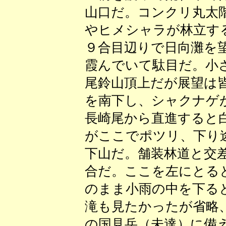
山口だ。コンクリ丸太
やヒメシャラが林立す
９合目辺りで日向灘を
霞んでいて駄目だ。小
尾鈴山頂上だが展望は
を南下し、シャクナゲ
長崎尾から直進すると
がここでポツリ、下り
下山だ。舗装林道と交
合だ。ここを左にとる
のまま小雨の中を下る
滝も見たかったが省略
の国見岳（未達）に備