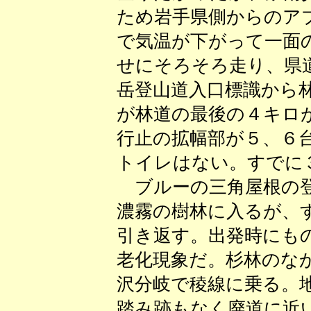
ため岩手県側からのア
で気温が下がって一面
せにそろそろ走り、県
岳登山道入口標識から
が林道の最後の４キロ
行止の拡幅部が５、６
トイレはない。すでに
ブルーの三角屋根の登
濃霧の樹林に入るが、
引き返す。出発時にも
老化現象だ。杉林のな
沢分岐で稜線に乗る。
踏み跡もなく廃道に近