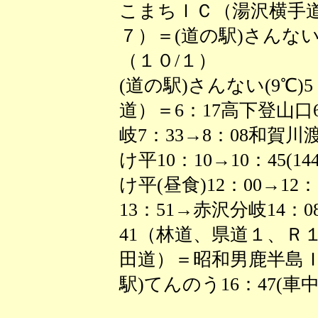
こまちＩＣ（湯沢横手道
７）＝(道の駅)さんない
（１０/１）
(道の駅)さんない(9℃
道）＝6：17高下登山口
岐7：33→8：08和賀川渡
け平10：10→10：45(14
け平(昼食)12：00→1
13：51→赤沢分岐14：0
41（林道、県道１、Ｒ１
田道）＝昭和男鹿半島Ｉ
駅)てんのう16：47(