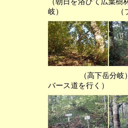
（朝日を浴びて広
岐） （ブナ林
（高下岳分岐
バース道を行く） 