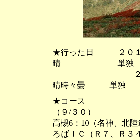
★行った日 ２０１
晴 単独
２０１７年
晴時々曇 単独
★コース
（９/３０）
高槻6：10（名神、北
ろばＩＣ（Ｒ７、Ｒ３