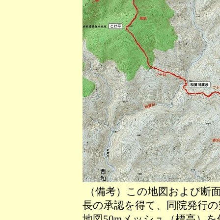
（備考）この地図および断面
長の承認を得て、同院発行の数
地図50mメッシュ（標高）