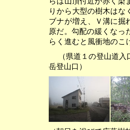
らは山頂付近が赤く染
りから大型の樹木はな
ブナが増え、Ｖ溝に掘
原だ。勾配の緩くなっ
らく進むと風衝地のこ
（県道１の登山道入
岳登山口） （