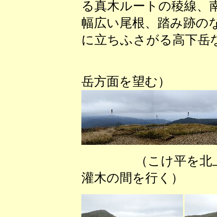
る真木ルートの稜線、
幅広い尾根、踏み跡の
に立ちふさがる高下岳
（こけ平
岳方面を望む）
（こけ平を北上
灌木の間を行く） （