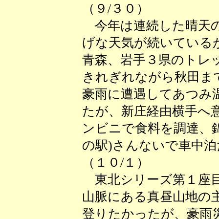
（９/３０）
今年は連続した晴天の
げな天気が続いている
青森、岩手３県のトレ
きれぎれながら秋田ま
豪雨に遭遇してあつみ
たが、新庄経由横手へ
ンビニで食料を調達、
の駅)さんないで車中泊
（１０/１）
東北シリーズ第１座目
山脈にある真昼山地の
登りたかったが、豪雨