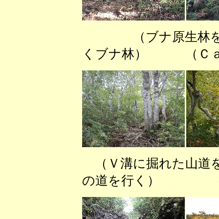
（ブナ原生林を
くブナ林） （Ｃａ1
（Ｖ溝に掘れた山道
の道を行く） （