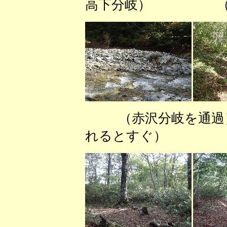
高下分岐） （美
（赤沢分岐を
れるとすぐ） 