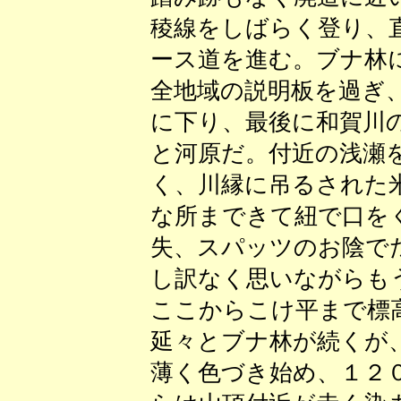
稜線をしばらく登り、
ース道を進む。ブナ林
全地域の説明板を過ぎ
に下り、最後に和賀川
と河原だ。付近の浅瀬
く、川縁に吊るされた
な所まできて紐で口を
失、スパッツのお陰で
し訳なく思いながらも
ここからこけ平まで標
延々とブナ林が続くが
薄く色づき始め、１２