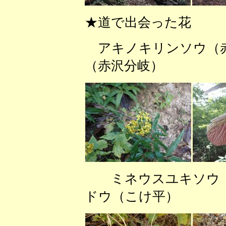
★道で出会った花
アキノキリンソウ
（赤沢分岐） モ
ミネウスユキソウ
ドウ（こけ平）