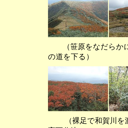
（笹原をなだらか
の道を下る） （
（裸足で和賀川