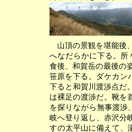
山頂の景観を堪能後、
へなだらかに下る。所
食後、和賀岳の最後の
笹原を下る。ダケカン
下ると和賀川渡渉点だ
は裸足の渡渉だ。靴を
を探りながら無事渡渉
岐へ登り返し、赤沢分
すの太平山に備えて、