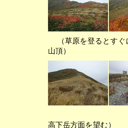
（草原を登ると
山頂） （薬師
（和賀岳
高下岳方面を望む）