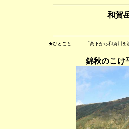
和賀岳
★ひとこと 「高下から和賀川を渡
錦秋のこけ