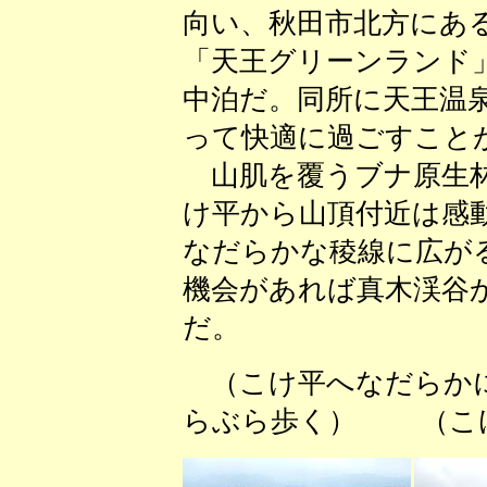
向い、秋田市北方にあ
「天王グリーンランド」
中泊だ。同所に天王温
って快適に過ごすこと
山肌を覆うブナ原生林
け平から山頂付近は感
なだらかな稜線に広が
機会があれば真木渓谷
だ。
（こけ平へなだら
らぶら歩く） （こけ