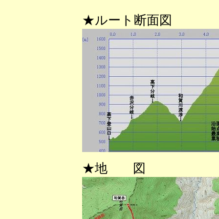
★ルート断面図
★地 図