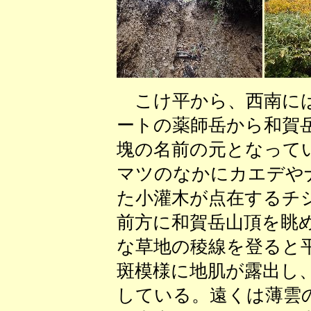
こけ平から、西南には
ートの薬師岳から和賀
塊の名前の元となって
マツのなかにカエデや
た小灌木が点在するチ
前方に和賀岳山頂を眺
な草地の稜線を登ると
斑模様に地肌が露出し
している。遠くは薄雲