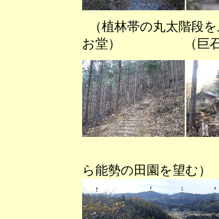
（植林帯の丸太階
お堂） （巨石の
（行者
ら能勢の田園を望む）