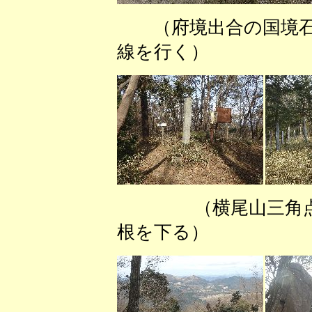
（府境出合の国
線を行く） （
（横尾山三
根を下る）