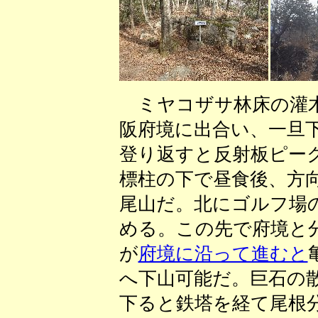
ミヤコザサ林床の灌木
阪府境に出合い、一旦
登り返すと反射板ピー
標柱の下で昼食後、方
尾山だ。北にゴルフ場
める。この先で府境と
が
府境に沿って進むと
へ下山可能だ。巨石の
下ると鉄塔を経て尾根