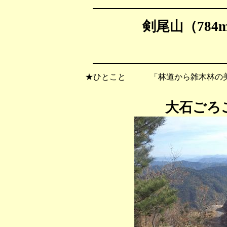
剣尾山（784
★ひとこと 「林道から雑木林の美
大石ごろ