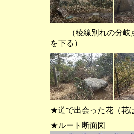
（稜線別れの
を下る） （渡
★道で出会った花（花
★ルート断面図