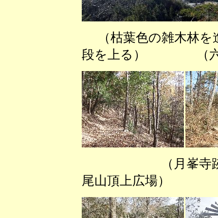
（枯葉色の雑木林を
段を上る） （六
（月峯
尾山頂上広場） 