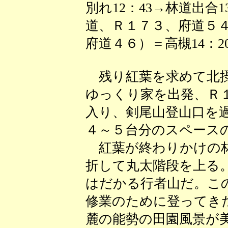
別れ12：43→林道出合1
道、Ｒ１７３、府道５
府道４６）＝高槻14：2
残り紅葉を求めて北摂
ゆっくり家を出発、Ｒ
入り、剣尾山登山口を
４～５台分のスペース
紅葉が終わりかけの林
折して丸太階段を上る
はだかる行者山だ。こ
修業のために登ってき
麓の能勢の田園風景が