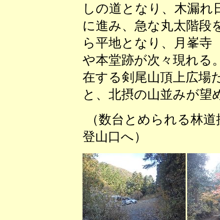
しの道となり、木漏れ
に進み、急な丸太階段
ら平地となり、月峯寺
や本堂跡が次々現れる
在する剣尾山頂上広場
と、北摂の山並みが望
（数台とめられる林道
登山口へ） （剣