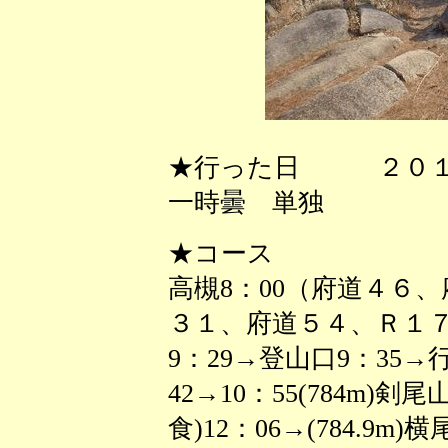
★行った日 ２０１
一時曇 単独
★コース
高槻8：00（府道４６
３１、府道５４、Ｒ１７
9：29→登山口9：35→
42→10：55(784m)剣
食)12：06→(784.9m