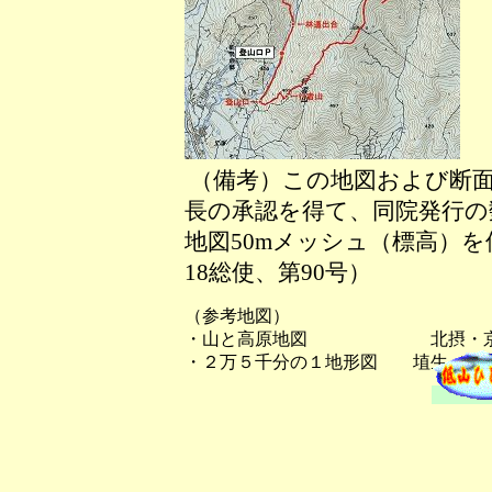
（備考）この地図および断面
長の承認を得て、同院発行の数
地図50mメッシュ（標高）
18総使、第90号）
（参考地図）
・山と高原地図 北摂・京
・２万５千分の１地形図 埴生（は