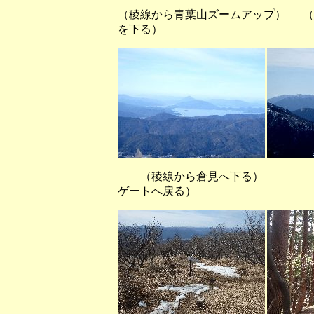
（稜線から青葉山ズームアップ） 
を下る）
（稜線から倉見へ下る） （ル
ゲートへ戻る）