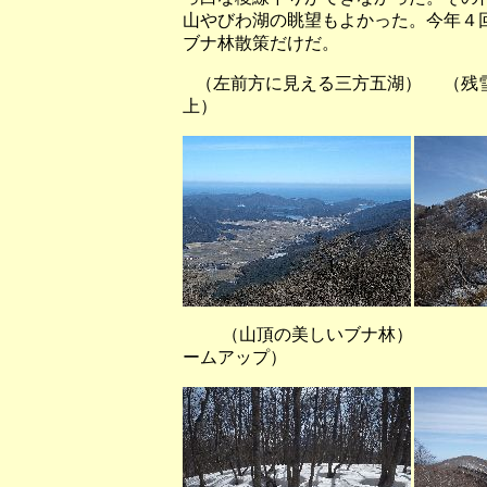
山やびわ湖の眺望もよかった。今年４
ブナ林散策だけだ。
（左前方に見える三方五湖） （残
上）
（山頂の美しいブナ林） 
ームアップ）