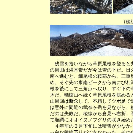
（稜線から北の三十三
残雪を拾いながら草原尾根を登ると丸
の周囲は灌木帯だが今は雪の下だ。日
南へ進むと、細尾根の鞍部から、三重
め、そぐ先の東南ピークから南にびわ
根を後にして三角点へ戻り、すぐ下の
きだ。轆轤山へ続く草原尾根を眺める
山周回は断念して、不精してツボ足で
は意外に間近の武奈ヶ岳を見ながら、
だのは失敗だ。稜線から倉見へ右折、
て順調にオオイヌノフグリの咲き始め
４年前の３月下旬には積雪が少なかっ
っ白な稜線下りができなかった。その