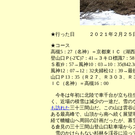
★行った日 ２０２１年２月２５日
★コース
高槻5：27（名神）＝京都東ＩＣ（湖
登山口Ｐ(-2℃)7：41→３キロ標識7：5
Ｓ着)9：57→風神10：03→10：35(842
風神12：07→12：32夫婦松12：39→
山口Ｐ13：35（Ｒ２７、Ｒ３０３、
ＩＣ（名神）＝高槻16：00
今冬は年初に北陸で車千台が立ち往生
く、近場の積雪は減少の一途だ。雪の
も訪れた
三十三間山だ。この山は雲谷
ある最高峰で、山頂から南へ続く展望
経て轆轤山へ周回の計画だったが、寡
る倉見の三十三間山登山口駐車場からス
雪のかけらもない杉林を渓谷に沿って