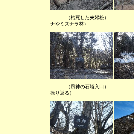
（枯死した夫婦松） （Ｃａ
ナやミズナラ林）
（風神の石塔入口） （稜線
振り返る）