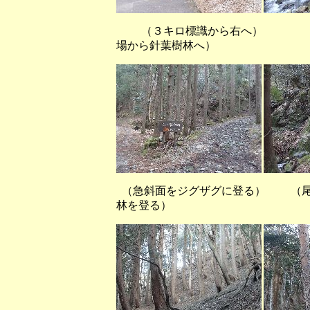
（３キロ標識から右へ
場から針葉樹林へ）
（急斜面をジグザグに登る） （尾
林を登る）