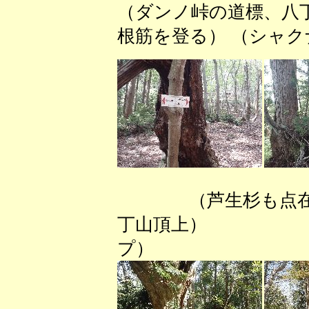
（ダンノ峠の道標、八
根筋を登る） （シャ
（芦生杉
丁山頂上） （八
プ）