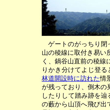
ゲートのがっちり閉っ
山の稜線に取付き易い
く、鍋谷山直前の稜線
りかき分けてよじ登る
林道開設時に訪れた
情
が残っており、倒木の
したりして踏み跡を辿
の藪から山頂へ飛び出