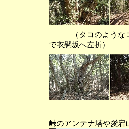
（タコのような
で衣懸坂へ左折）
（広域基幹
峠のアンテナ塔や愛宕