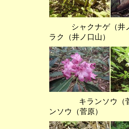
シャクナゲ（井
ラク（井ノ口山）
キランソウ
ンソウ（菅原）