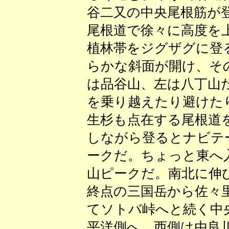
谷二又の中央尾根筋が
尾根道で徐々に高度を
植林帯をジグザグに登
らかな斜面が開け、そ
は品谷山、左は八丁山
を乗り越えたり避けた
生杉も点在する尾根道
しながら登るとナビテ
ークだ。ちょっと東へ
山ピークだ。南北に伸
終点の三国岳から佐々
てソトバ峠へと続く中
平洋側へ、西側は由良