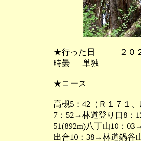
★行った日 ２０２
時曇 単独
★コース
高槻5：42（Ｒ１７１、
7：52→林道登り口8：1
51(892m)八丁山10：
出合10：38→林道鍋谷山