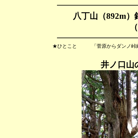
八丁山（892m）
（
★ひとこと 「菅原からダンノ峠経
井ノ口山