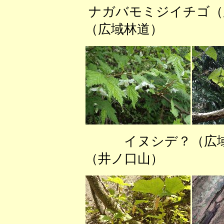
ナガバモミジイチ
（広域林道） シ
イヌシデ？（広
（井ノ口山） コ