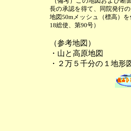
（備考）この地図および断
長の承認を得て、同院発行の数
地図50mメッシュ（標高）
18総使、第90号）
（参考地図）
・山と高原地図
・２万５千分の１地形