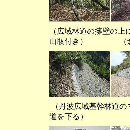
（広域林道の擁壁の上
山取付き） （倉
（丹波広域基幹林道の
道を下る） （