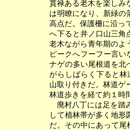
貫禄ある老木を楽しみ
は明瞭になり、新緑の
高点だ。保護柵に沿っ
へ下ると井ノ口山三角
老木ながら青年期のよ
ピークへフーフー言い
ナゲの多い尾根道を北
がらしばらく下ると林
山取り付きだ。林道ゲ
林道歩きを経て約１時
廃村八丁には足を踏み
して植林帯が多く地形
だ。その中にあって尾