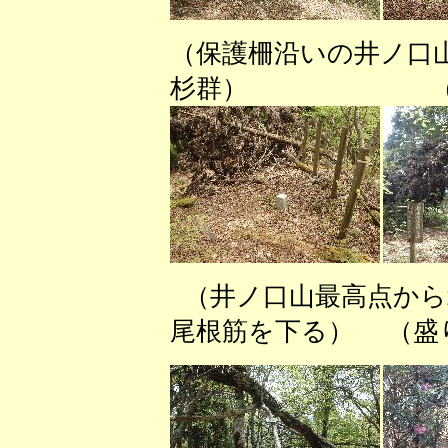
（保護柵沿いの井ノ口
杉群） （点在
（井ノ口山最高点から
尾根筋を下る） （盛