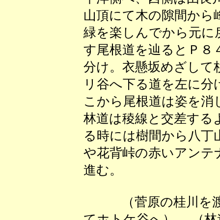
山頂にて木の隙間から
緑を楽しんでから元に
す尾根道を辿るとＰ８
分け。衣懸坂めざして
リ谷へ下る道を左に分
こから尾根道は姿を消
林道は稜線と交差する
る時には樹間から八丁
や花背峠の赤いアンテ
進む。
（菅原の桂川を渡
てホトケ谷へ） （林