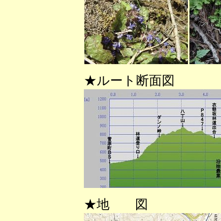
★ルート断面図
★地 図