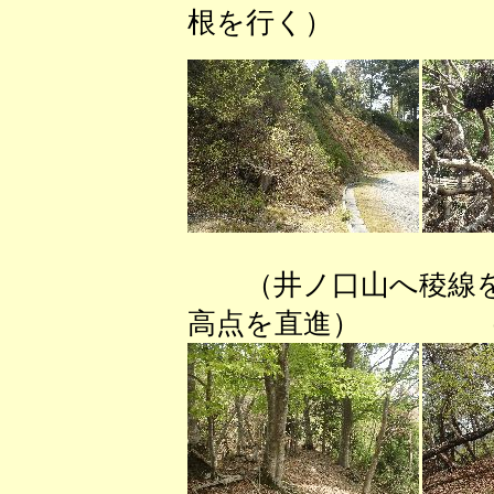
根を行く） （
（井ノ口山へ稜線
高点を直進） （保