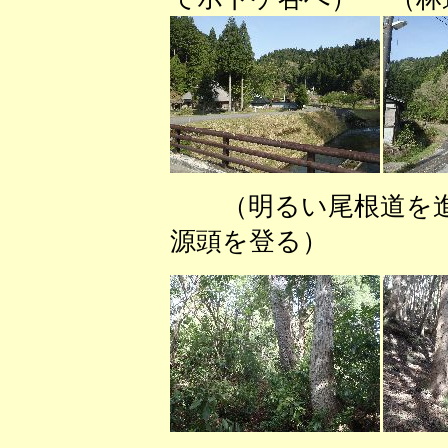
（明るい尾根道を
源頭を登る） （