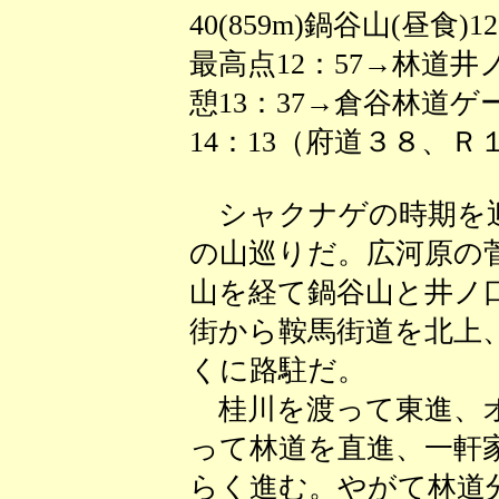
40(859m)鍋谷山(昼食)1
最高点12：57→林道井ノ
憩13：37→倉谷林道ゲー
14：13（府道３８、Ｒ
シャクナゲの時期を迎
の山巡りだ。広河原の
山を経て鍋谷山と井ノ
街から鞍馬街道を北上
くに路駐だ。
桂川を渡って東進、オ
って林道を直進、一軒
らく進む。やがて林道