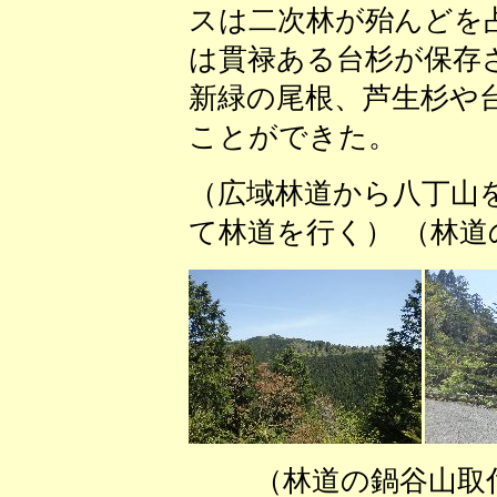
スは二次林が殆んどを
は貫禄ある台杉が保存
新緑の尾根、芦生杉や
ことができた。
（広域林道から八丁山
て林道を行く） （林
（林道の鍋谷山取