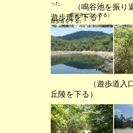
った。
（鳴谷池を振り
（雲冠寺に立ち寄る） （
遊歩道を下る）
遊歩道を下る）
（遊歩道入
丘陵を下る） 