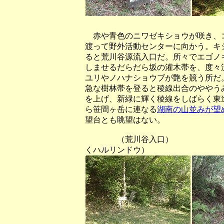
赤や青色のニワゼキショウが咲き、
渡って野外活動センターに向かう。キ
ると荒川谷源流入口だ。所々でエゴノ
しませるだらだら坂の灌木帯を、度々
ユリやノハナショウブが艶を競う所だ
急な樹林帯を登ると稜線出合のややう
を上げ、新緑に輝く稜線をしばらく東
ら笹間ヶ岳に連なる
湖南の山並みが望
望台とも眺望はない。
（荒川谷入口） （だらだ
くハルリンドウ）