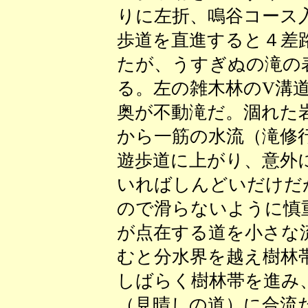
りに左折、鳴谷コース
歩道を直進すると４差
たが、うすぎぬの滝の
る。左の雑木林のV溝
奥が不動滝だ。涸れた
から一筋の水流（滝修
遊歩道に上がり、意外
いればしんどいだけだ
ので滑らないように慎
が点在する道を小さな
むと分水界を越え樹林
しばらく樹林帯を進み
（見晴しの道）に合流