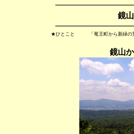
鏡山
★ひとこと 「竜王町から新緑の荒
鏡山