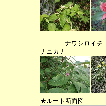
ナワシ
ナニガナ 
★ルート断面図