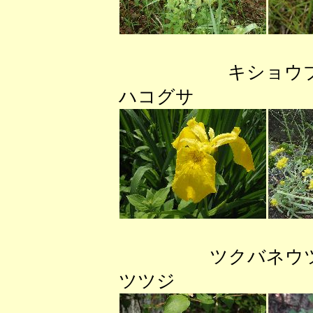
キショ
ハコグサ
ツクバネ
ツツ