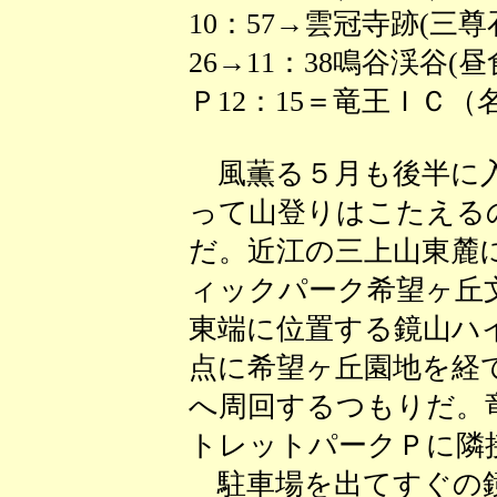
10：57→雲冠寺跡(三尊
26→11：38鳴谷渓谷(昼
Ｐ12：15＝竜王ＩＣ（
風薫る５月も後半に入
って山登りはこたえる
だ。近江の三上山東麓
ィックパーク希望ヶ丘
東端に位置する鏡山ハ
点に希望ヶ丘園地を経
へ周回するつもりだ。
トレットパークＰに隣
駐車場を出てすぐの鏡