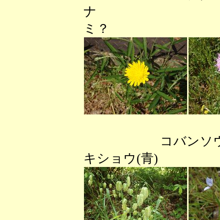
ナ 
ミ？ ニワゼ
コバン
キショウ(青