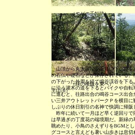
（のどの千軒跡
やうみ坂で稜線出合）
山頂から丸太階段を下り、下山路を
の石仏や礎石などが保存されている。
の下がった外周を経て鳴谷渓谷を下る
（緑の稜線を東へ） （鏡山
に沿う灌木の道を下るとバイクや自転
王山頂）
に進むと、往路出合の鳴谷コース出合
い三井アウトレットパークＰを横目に
しぶりの休日割引の名神で快調に帰阪
昨年に続いて一月ほど早く逆回りで
は早過ぎの丁度花の端境期だ。新緑の
眺めたり、小鳥のさえずりをBGMと
グコースと言えども暑い山歩きは息切