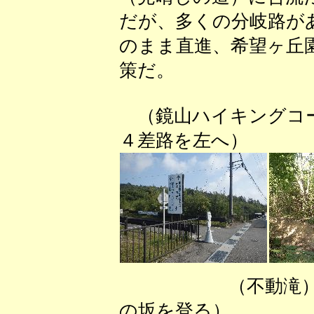
だが、多くの分岐路が
のまま直進、希望ヶ丘
策だ。
（鏡山ハイキングコー
４差路を左へ） （
（不動滝
の坂を登る） （