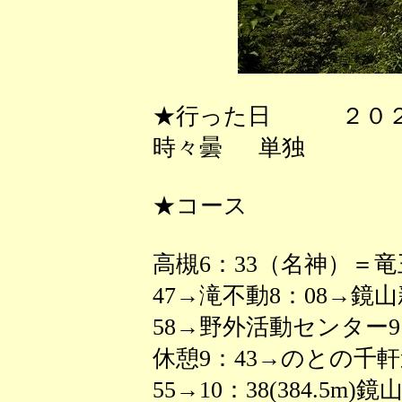
★行った日 ２０２
時々曇 単独
★コース
高槻6：33（名神）＝竜
47→滝不動8：08→鏡
58→野外活動センター9：
休憩9：43→のとの千軒
55→10：38(384.5m