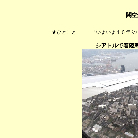
関空
★ひとこと 「いよいよ１０年ぶり
シアトルで着陸