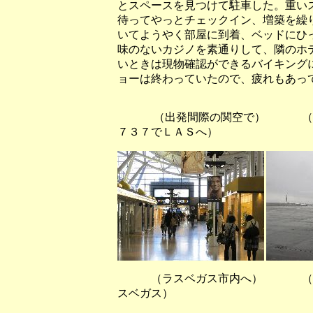
とスペースを見つけて駐車した。重い
待ってやっとチェックイン、増築を繰
いてようやく部屋に到着、ベッドにひ
味のないカジノを素通りして、隣のホ
いときは現物確認ができるバイキング
ョーは終わっていたので、疲れもあっ
（出発間際の関空で） （シア
７３７でＬＡＳへ）
（ラスベガス市内へ） （今
スベガス）