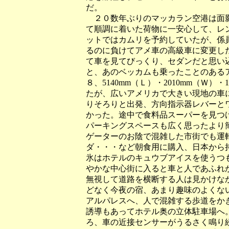
だ。
２０数年ぶりのマッカラン空港は面影
て順調に着いた荷物に一安心して、レン
ットではカムリを予約していたが、係員が
るのに負けてアメ車の高級車に変更し
て車を見てびっくり、セダンだと思い
と、あのベッカムも乗ったことのある
８、5140mm（Ｌ）・2010mm（Ｗ
たが、広いアメリカで大きい現地の車
りそろりと出発、方向指示器レバーと
かった。途中で食料品スーパーを見つ
パーキングスペースも広く思ったより
ゲーターのお陰で混雑した市街でも運
ダ・・・など朝食用に購入、日本から
氷はホテルのキュウブアイスを使うつもりです
やかな中心街に入ると車と人であふれ
無視して道路を横断する人は見かけな
どなく今夜の宿、あまり趣味のよくな
アルパレスへ、人で混雑する歩道をか
誘導もあってホテル奥の立体駐車場へ
ろ、車の近接センサーがうるさく鳴り