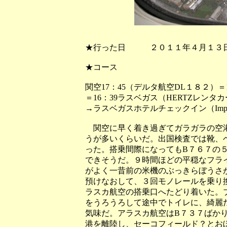
★行った日 ２０１１年４月１
★コース
関空17：45（デルタ航空DL１８２）＝
＝16：39ラスベガス（HERTZレンタ
→ラスベガスホテルチェックイン（Imperial 
関空に早く着き過ぎてガラガラの空港
うが多いくらいだ。出国検査では靴、
った。搭乗間際になってもB７６７の
できそうだ。９時間ほどの平穏なフラ
がよく一昔前の米機のぶっきらぼうさ
預けなおして、３回モノレールを乗り
ラスカ航空の搭乗口へたどり着いた。
をうろうろして途中でトイレに、綺麗
気味だ。アラスカ航空はB７３７ばか
港を離陸し、セーコフィールド？とお