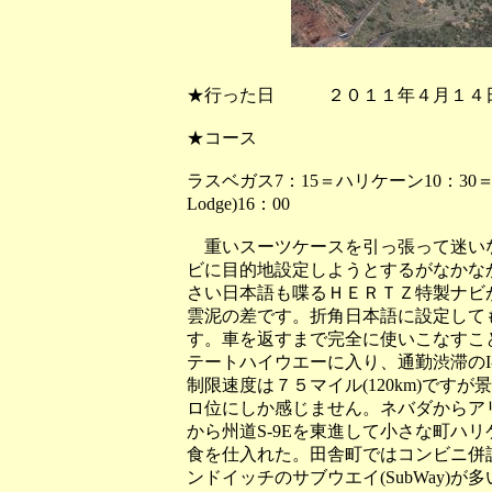
★行った日 ２０１１年４月１
★コース
ラスベガス7：15＝ハリケーン10：30
Lodge)16：00
重いスーツケースを引っ張って迷い
ビに目的地設定しようとするがなかな
さい日本語も喋るＨＥＲＴＺ特製ナビ
雲泥の差です。折角日本語に設定して
す。車を返すまで完全に使いこなすこ
テートハイウエーに入り、通勤渋滞のI-
制限速度は７５マイル(120km)で
ロ位にしか感じません。ネバダからア
から州道S-9Eを東進して小さな町ハ
食を仕入れた。田舎町ではコンビニ併
ンドイッチのサブウエイ(SubWay)