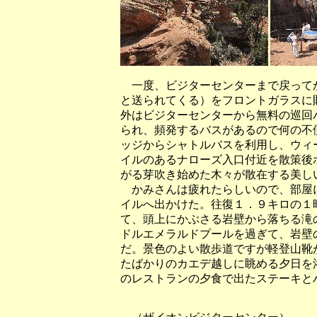
一度、ビジターセンターまで戻って
と送られてくる）をフロントガラスに
外はビジターセンターから無料の巡回
られ、頻発するバスがあるので何の不
ッジからシャトルバスを利用し、ウィ
イルのあるナローズ入口付近を散策後
がる芽吹き始めた木々が散在する美し
かみさんは疲れたらしいので、部屋
イルへ出かけた。往復１．９キロの１
て、頭上にかぶさる岩壁から落ちる滝
ドルエメラルドプールを過ぎて、岩壁
だ。景色のよい散歩道ですが軽登山靴
たばかりのカエデ越しに眺める夕日を
のレストランの夕食で出たステーキと