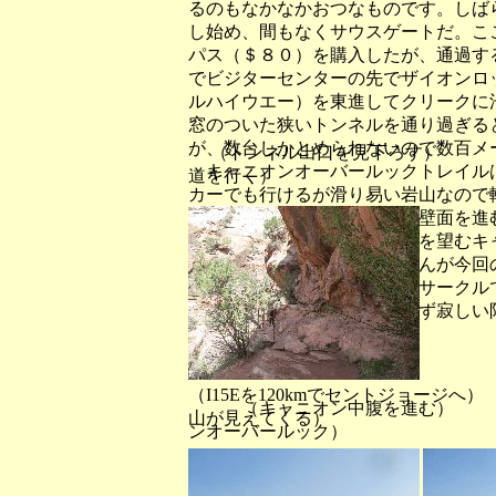
るのもなかなかおつなものです。しば
し始め、間もなくサウスゲートだ。こ
パス（＄８０）を購入したが、通過す
でビジターセンターの先でザイオンロッ
ルハイウエー）を東進してクリークに
窓のついた狭いトンネルを通り過ぎる
が、数台しかとめられないので数百メ
（トンネル出口を見下ろす） （
キャニオンオーバールックトレイル
道を行く）
カーでも行けるが滑り易い岩山なので
しく、切り立ったクリークの壁面を進
メートルの岩峰を連ねた岩山を望むキ
で出会った２人連れのお嬢さんが今回
でした。十数年前のグランドサークル
国、韓国などの言葉しか聞けず寂しい
ですが。
（I15Eを120kmでセントジ
（キャニオン中腹を進
山が見えてくる）
ンオーバールック）