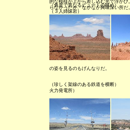
的な模様が上から差し込む光で浮かび
（角度で異なるビュ
らなかったが、なかなか興味深い所だ
（３人姉妹岩）
の姿を見るのもげんなりだ。
（珍しく架線のある鉄道を横断）
火力発電所）