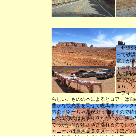
（ランドマー
州道S-
って砂漠
電所が見
ャニオン
人に聞く
電所のそ
＄６、ツ
ープキャ
らしい。ものの本によるとロアーは自
（ジョンフォードポ
豊かな観光客を乗せて幌馬車トラック
内のオネーちゃんがぶっ飛ばすので荷
いので砂埃はあまり立たないが、狭い
でっかい？がゆさゆさ揺れるので目の
ャニオンは長さ１５０メートルほどの