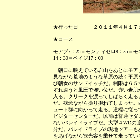
★行った日 ２０１１年４月１
★コース
モアブ7：25＝モンティセロ8：35＝
14：30＝ペイジ17：00
朝日に映えている岩山をあとにモアブを
見ながら荒地のような草原の続く平原
び朝食のサンドイッチだ。制限は６５マ
すれ違うと風圧で怖い位だ。赤い岩肌が
入る。クリークを渡ってしばらく走る
だ。残念ながら撮り損ねてしまった。
ュート群に向かって走る。道標に従っ
ビジターセンターだ。以前は普通セダ
ないバレイドライブだ。大型４WDの
分だ。バレイドライブの現地ツアーも
をあげながら観光客を乗せて走ってい