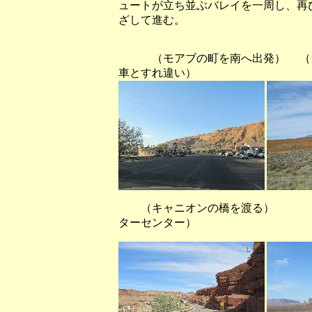
ュートが立ち並ぶバレイを一周し、再び、
ざして進む。
（モアブの町を南へ出発） （ラ
車とすれ違い）
（キャニオンの橋を渡る） 
ターセンター）