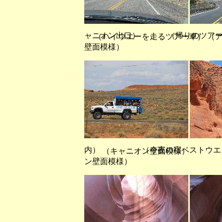
ャニオン出口） （帰りのツアー
（ハイウエーを走るツアー車） （
壁面模様）
内） （今夜の宿ベストウエス
（キャニオン壁面模様） 
ン壁面模様）