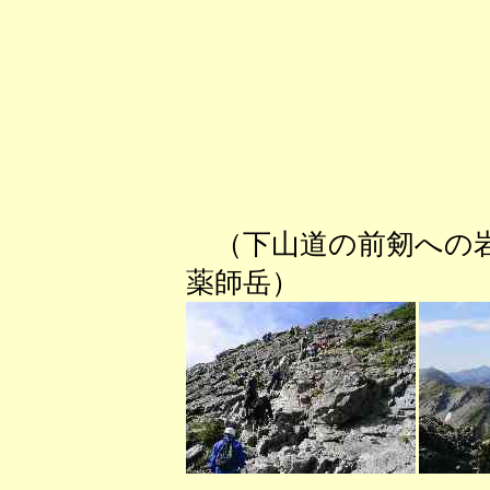
（下山道の前剱へ
薬師岳） （武