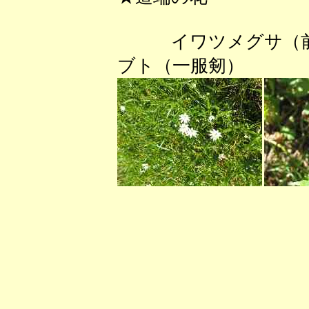
イワツメグサ
ブト（一服剱）