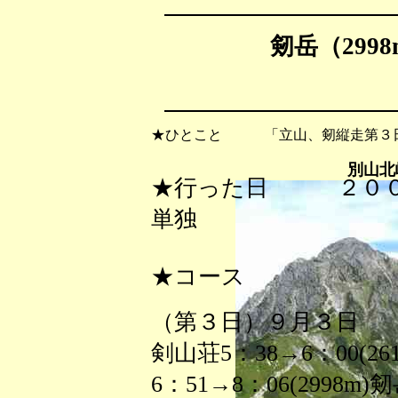
剱岳（299
★ひとこと 「立山、剱縦走第３日
別山北
★行った日 ２０
単独
★コース
（第３日）９月３日
剣山荘5：38→6：00(26
6：51→8：06(2998m