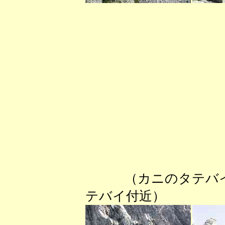
（カニのタテバ
テバイ付近）