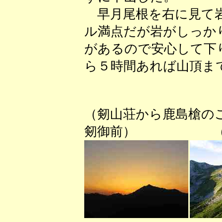
早月尾根を右に見て岩
ル満点だが岩がしっか
があるので安心して下
ら５時間あれば山頂ま
（剱山荘から鹿島槍
剱御前） （これ