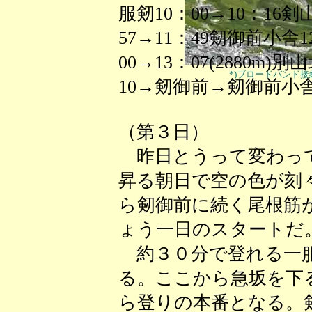
服剱10：00→10：16剣
57→11：49剱御前小舎12
00→13：07(2880m)
*)ブロードバンド
10→剱御前→剱御前小舎
（第３日）
昨日とうって変わって
昇る朝日で空の色が刻
ら剱御前に続く尾根筋
ょう一日のスタートだ
約３０分で登れる一服
る。ここから急坂を下
ら登りの本番となる。