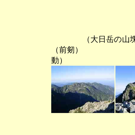
（大日
（前剱） （
動）