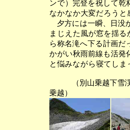
ンで）完登を祝して乾
なかなか大変だろうと
夕方には一瞬、日没が
まじえた風が窓を揺る
ら称名滝へ下る計画だ
かがい秋雨前線も活発
と悩みながら寝てしま
（別山乗越
乗越） 