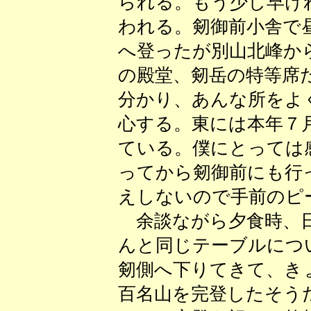
られる。もう少し早け
われる。剱御前小舎で
へ登ったが別山北峰か
の殿堂、剱岳の特等席
分かり、あんな所をよ
心する。東には本年７
ている。僕にとっては
ってから剱御前にも行
えしないので手前のピ
余談ながら夕食時、日
んと同じテーブルにつ
剱側へ下りてきて、き
百名山を完登したそう