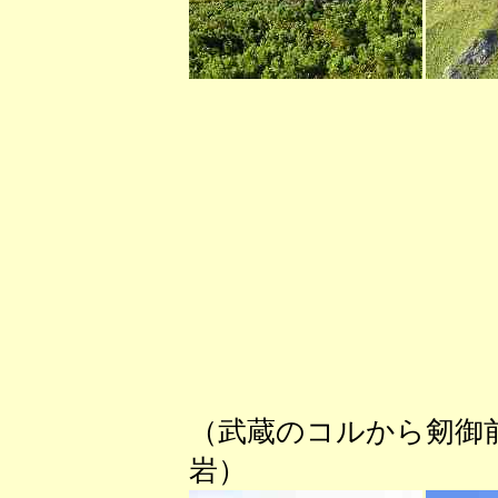
（武蔵のコルから剱
岩） （ひた