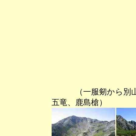
（一服剱から
五竜、鹿島槍）