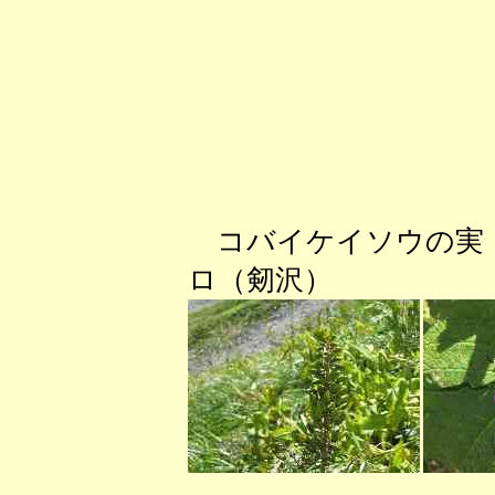
コバイケイソウの
ロ（剱沢） ウ