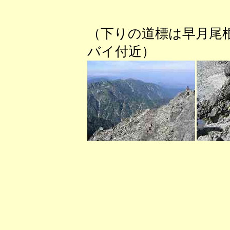
（下りの道標は早月
バイ付近） （カ