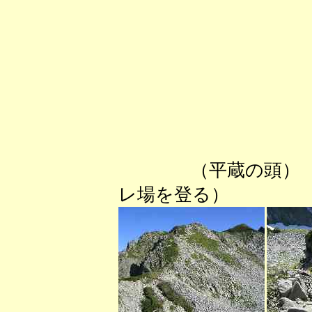
（平蔵
レ場を登る）