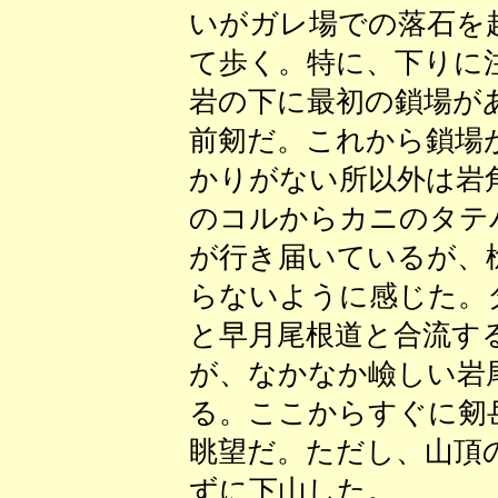
いがガレ場での落石を
て歩く。特に、下りに
岩の下に最初の鎖場が
前剱だ。これから鎖場
かりがない所以外は岩
のコルからカニのタテ
が行き届いているが、
らないように感じた。
と早月尾根道と合流す
が、なかなか嶮しい岩
る。ここからすぐに剱
眺望だ。ただし、山頂
ずに下山した。