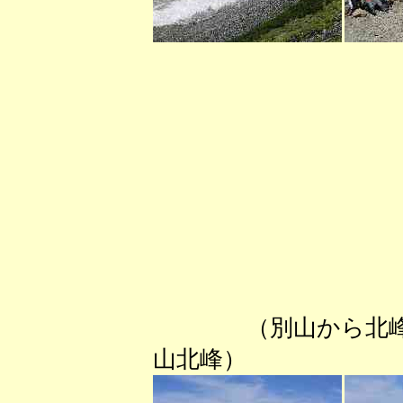
（別山か
山北峰） 