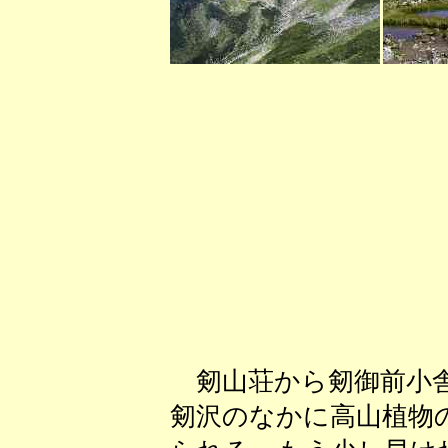
剱山荘から剱御前小舎
剱沢のなかに高山植物