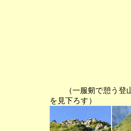
（一服剱で憩う
を見下ろす） （武