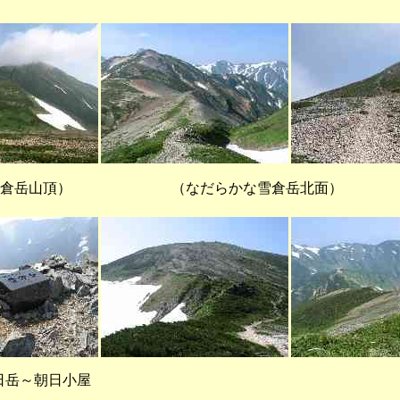
岳山頂） （なだらかな雪倉岳北面） 
日岳～朝日小屋