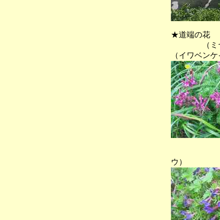
★道端の花 
（ミヤ
（イワベンケ
（？
ウ） 