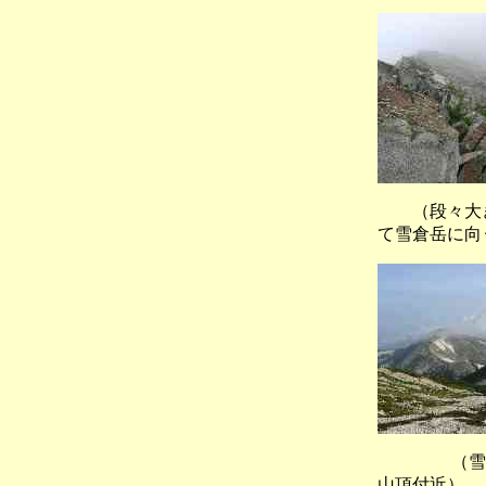
（段々大き
て雪倉岳に向
（雪倉岳
山頂付近）