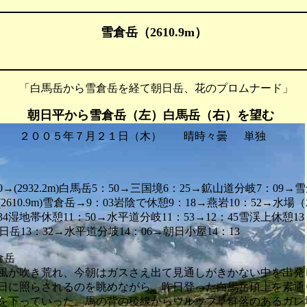
雪倉岳（2610.9m）
 「白馬岳から雪倉岳を経て朝日岳、花のプロムナード」
朝日平から雪倉岳（左）白馬岳（右）を望む
 ２００５年７月２１日（木） 晴時々曇 単独
0→(2932.2m)白馬岳5：50→三国境6：25→鉱山道分岐7：09
0(2610.9m)雪倉岳→9：03岩陰で休憩9：18→燕岩10：52→水
：34湿地帯休憩11：50→水平道分岐11：53→12：45雪渓上休憩13
3m)朝日岳13：32→水平道分岐14：06→朝日小屋14：13
倉岳
が吹き荒れ、今朝はガスさえ出て見通しがきかない中を出発
日に照らされるのを眺めながら、昨日登った白馬岳頂上を素通
を下っていった。馬の背の稜線からウルップ草群落のあるガレ