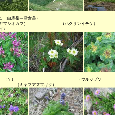
１（白馬岳～雪倉岳）
マシオガマ） （ハクサンイ
イ）
） （ウルップソ
（ミヤマアズマギク）