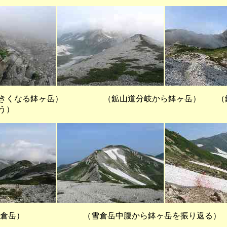
くなる鉢ヶ岳） （鉱山道分岐から鉢ヶ岳） （鉢
う）
） （雪倉岳中腹から鉢ヶ岳を振り返る）