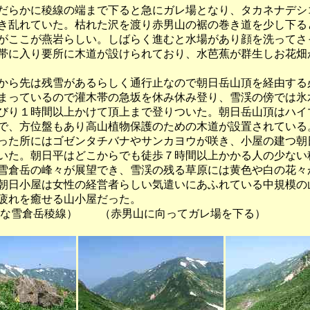
らかに稜線の端まで下ると急にガレ場となり、タカネナデシ
き乱れていた。枯れた沢を渡り赤男山の裾の巻き道を少し下る
がここが燕岩らしい。しばらく進むと水場があり顔を洗ってさ
帯に入り要所に木道が設けられており、水芭蕉が群生しお花畑
ら先は残雪があるらしく通行止なので朝日岳山頂を経由する
まっているので灌木帯の急坂を休み休み登り、雪渓の傍では氷
びり１時間以上かけて頂上まで登りついた。朝日岳山頂はハイ
で、方位盤もあり高山植物保護のための木道が設置されている
った所にはゴゼンタチバナやサンカヨウが咲き、小屋の建つ朝
いた。朝日平はどこからでも徒歩７時間以上かかる人の少ない
雪倉岳の峰々が展望でき、雪渓の残る草原には黄色や白の花々
朝日小屋は女性の経営者らしい気遣いにあふれている中規模の
疲れを癒せる山小屋だった。
な雪倉岳稜線） （赤男山に向ってガレ場を下る）