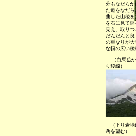
分もなだらか
た道をなだら
曲した山稜を
を右に見て鉢
見え、取りつ
だんだんと良
の重なりが大
な幅の広い稜
（白馬岳か
り稜線）
（下り岩場に
岳を望む）