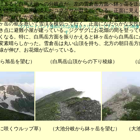
に下ると白馬大池への分岐点だ。左の雪倉岳方面へ鉢ヶ岳を正
かに下る。花期が済んだコマクサが群生している。正面に見え
持つなかなか姿の良い山だ。しばらく下って、蓮華温泉へ通じ
ヶ岳の裾を巻いて雪渓を横切って行く。正面になだらかな女性
*)ブロードバンド接続の方は画像をクリックして下さい。どの画
き点に避難小屋が建っている。ジグザグにお花畑の間を登って
す。
くなる。特に、白馬岳方面を振りかえると鉢ヶ岳から白馬岳に
変素晴らしかった。雪倉岳は丸い山頂を持ち、北方の朝日岳方
線が伸び、お花畑が広がっている。
ら旭岳を望む） （白馬岳山頂からの下り稜線） （山
咲くウルップ草） （大池分岐から鉢ヶ岳を望む） （大池