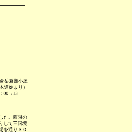
→雪倉岳避難小屋
場（木道始まり）
：00→13：
した。西隣の
りして三国境
場を通り３０