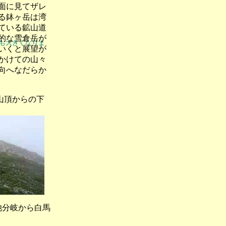
面に見てザレ
る鉢ヶ岳は湾
ている鉱山道
的な雪倉岳が
像も大きくなりま
いくと展望が
かけての山々
向へなだらか
頂からの下
分岐から白馬