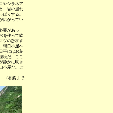
コやシラネア
と、岩の崩れ
っぱりする。
が広がってい
必要があっ
水を作って飲
マツの散在す
。朝日小屋へ
日平にはお花
秘境だ。ここ
が静かに咲き
山小屋だ。ご
 （谷筋まで