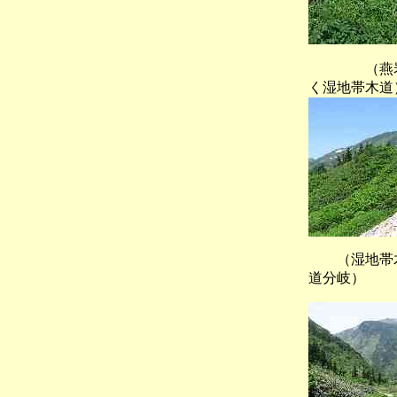
（燕岩の
く湿地帯木道
（湿地
道分岐）