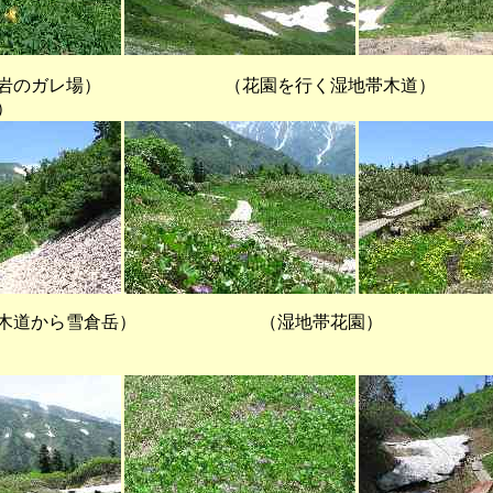
ガレ場） （花園を行く湿地帯木道） （
）
帯木道から雪倉岳） （湿地帯花園）