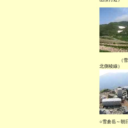
（雪倉
北側稜線）
○雪倉岳～朝