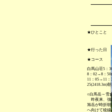
★ひとこと
★行った日
★コース
白馬山荘5：3
8：02→8：5
11：05→11
25(2418.
○白馬岳～雪
昨夜来、強風
旭岳が時折朝
へ向けて稜線