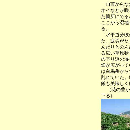
山頂からなだ
オイなどが咲
た箇所にでる
ここから湿地
る。
水平道分岐か
た。疲労がた
んだりとのん
る広い草原状
の下り道の湿
畑が広がって
は白馬岳から
乱れていた。
飯も美味しく
（花の豊か
下る）