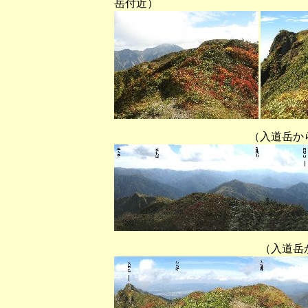
岳付近）
（入道岳から東南～南
（入道岳から西北～北