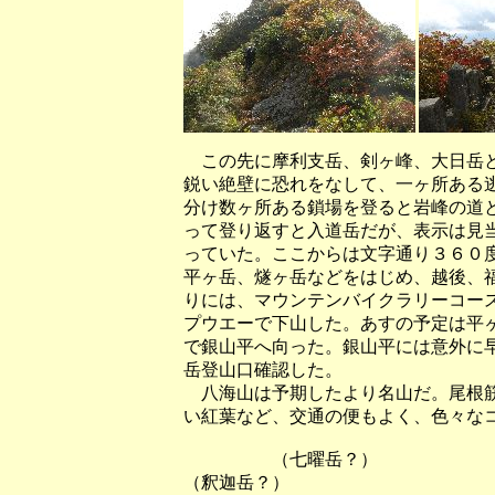
この先に摩利支岳、剣ヶ峰、大日岳と
鋭い絶壁に恐れをなして、一ヶ所ある
分け数ヶ所ある鎖場を登ると岩峰の道
って登り返すと入道岳だが、表示は見
っていた。ここからは文字通り３６０
平ヶ岳、燧ヶ岳などをはじめ、越後、
りには、マウンテンバイクラリーコー
プウエーで下山した。あすの予定は平
で銀山平へ向った。銀山平には意外に
岳登山口確認した。
八海山は予期したより名山だ。尾根筋
い紅葉など、交通の便もよく、色々な
（七曜岳？
（釈迦岳？）