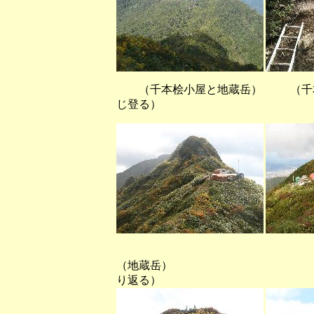
（千本桧小屋と地蔵岳） （千本桧
じ登る）
（地蔵岳） （不動岳
り返る）