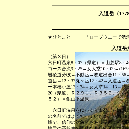
入道岳（177
★ひとこと 「ロープウエーで渋滞
入道岳
（第３日）
六日町温泉8：07（県道）＝山麓駅8：
コース合流9：25→女人堂10：09→(1653
岩稜道分岐→不動岳→巻道出合11：56→新
道岳→12：33丸ヶ岳12：42→入道岳→
千本桧小屋13：34→女人堂14：13→1
20（県道、Ｒ２９１、Ｒ３５２、シル
５２）＝銀山平温泉
六日町温泉をゆっくり出発、八海山ロ
の名前ではよく知っていたが、八海山
峰で、信仰の対象でもあり要所に祠や
地元の高校生の団体など登山客で大混