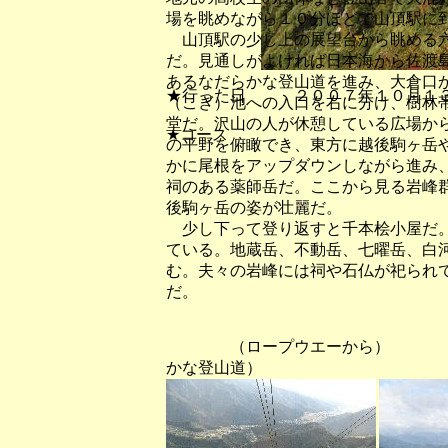
場を眺めながら１０分ほどで山頂駅に
山頂駅の少し上の展望台から眺める六
だ。見通しがよければ日本海から佐渡
あるなだらかな登山道を進み、大倉口
★行った日 ２００７年１０月１
（こぎ）池への入口を右に分け、樹林
堂だ。沢山の人が休憩している広場か
★コース
の平野を俯瞰でき、東方に越後駒ヶ岳
かに尾根をアップダウンしながら進み
祠のある薬師岳だ。ここから見る岩峰
後駒ヶ岳の姿が壮麗だ。
少し下って登り返すと千本桧小屋だ。
ている。地蔵岳、不動岳、七曜岳、白
む。夫々の岩峰には祠や石仏が祀られ
だ。
（ロープウエーから） （
かな登山道）