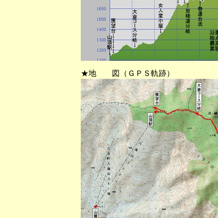
★地 図（ＧＰＳ軌跡）