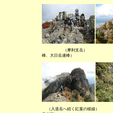
（摩利支岳） （摩利
峰、大日岳連峰）
（入道岳へ続く紅葉の稜