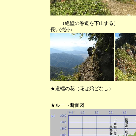
（絶壁の巻道を下山する
長い渋滞）
★道端の花（花は殆どなし）
★ルート断面図