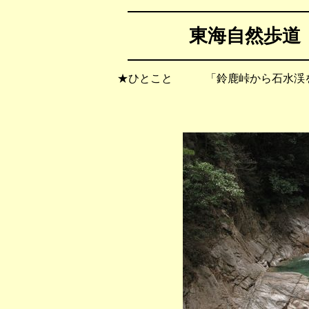
東海自然歩道
★ひとこと 「鈴鹿峠から石水渓を