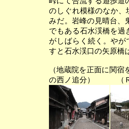
峠にて合流する遊歩道
のしぐれ模様のなか、
みだ。岩峰の見晴台、
でもある石水渓橋を過
がしばらく続く。やが
すと石水渓口の矢原橋
（地蔵院を正面に関宿
の西ノ追分） （Ｒ