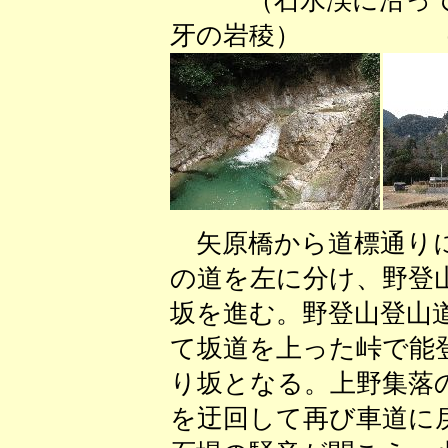
（石水渓に沿
牙の岩稜） （矢
矢原橋から道標通りに
の道を左に分け、野登
坂を進む。野登山登山
て坂道を上った峠で能
り坂となる。上野集落
を迂回して再び車道に