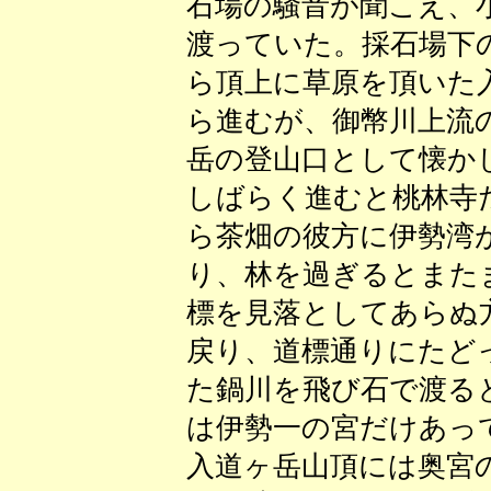
石場の騒音が聞こえ、
渡っていた。採石場下
ら頂上に草原を頂いた
ら進むが、御幣川上流
岳の登山口として懐か
しばらく進むと桃林寺
ら茶畑の彼方に伊勢湾
り、林を過ぎるとまた
標を見落としてあらぬ
戻り、道標通りにたど
た鍋川を飛び石で渡る
は伊勢一の宮だけあっ
入道ヶ岳山頂には奥宮