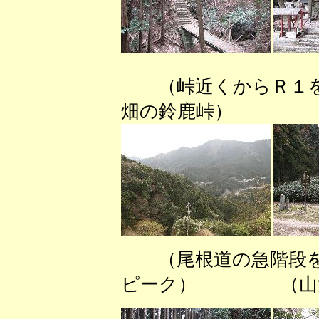
（峠近くから
畑の鈴鹿峠） 
（尾根道の急階段
ピーク） （山女