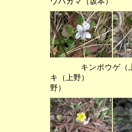
ウバカマ（坂本）
キンポウゲ
キ（上野） ヒ
野）