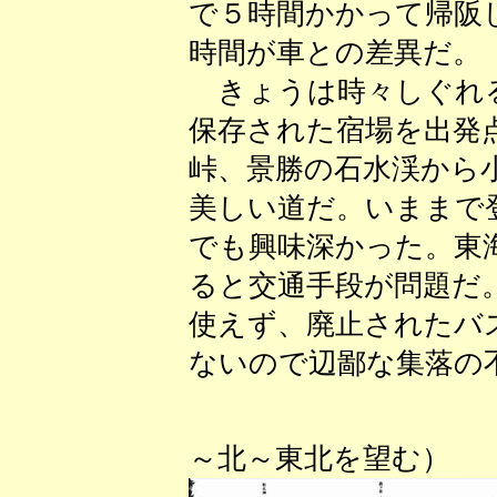
で５時間かかって帰阪
時間が車との差異だ。
きょうは時々しぐれる
保存された宿場を出発
峠、景勝の石水渓から
美しい道だ。いままで
でも興味深かった。東
ると交通手段が問題だ
使えず、廃止されたバ
ないので辺鄙な集落の
（矢原橋
～北～東北を望む）