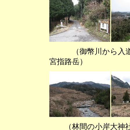
（御幣川から入
宮指路岳） （
（林間の小岸