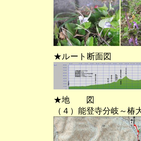
★ルート断面図
★地 図
（４）能登寺分岐～椿