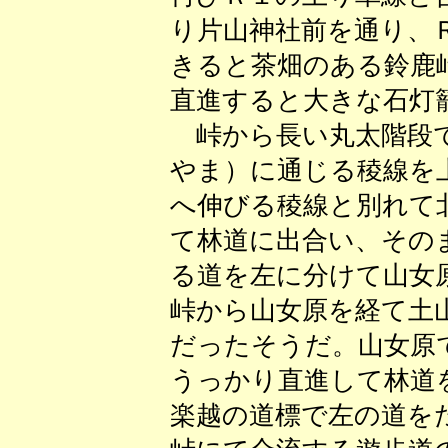
り片山神社前を通り、
きると茶畑のある鈴鹿
直進すると大きな石灯
峠から長い丸太階段で
やま）に通じる稜線を
へ伸びる稜線と別れて
て林道に出合い、その
る道を左に分けて山女
峠から山女原を経て土
だったそうだ。山女原
うっかり直進して林道
楽越の道標で左の道を