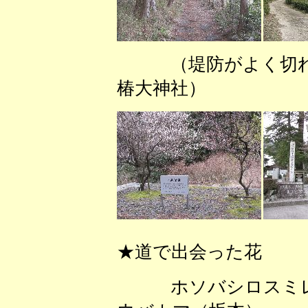
（堤防がよく切
椿大神社） （
★道で出会った花
ホソバシロスミレ