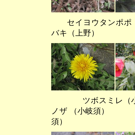
セイヨウタンポ
バキ（上野） 
ツボスミレ（
ノザ （小岐須）
須）