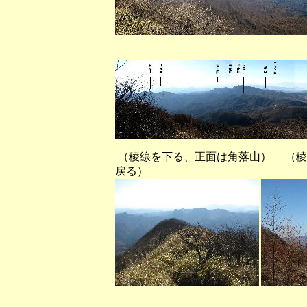
（浅間隠山から西南
（稜線を下る、正面は角落山） 
戻る）