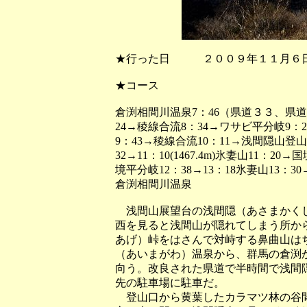
★行った日 ２００９年１１月６
★コース
倉渕相間川温泉7：46（県道３３、県道
24→稜線合流8：34→ワサビ平分岐9：20
9：43→稜線合流10：11→浅間隠山登
32→11：10(1467.4m)氷妻山11：20→
境平分岐12：38→13：18氷妻山13：
倉渕相間川温泉
浅間山展望台の浅間隠（あさまかくし
西を見ると浅間山が隠れてしまう所か
あげ）峠をはさんで対峙する鼻曲山は
（あいまがわ）温泉から、群馬の倉渕
向う。改良された県道で半時間で浅間
先の駐車場に駐車だ。
登山口から黄葉したカラマツ林の谷間