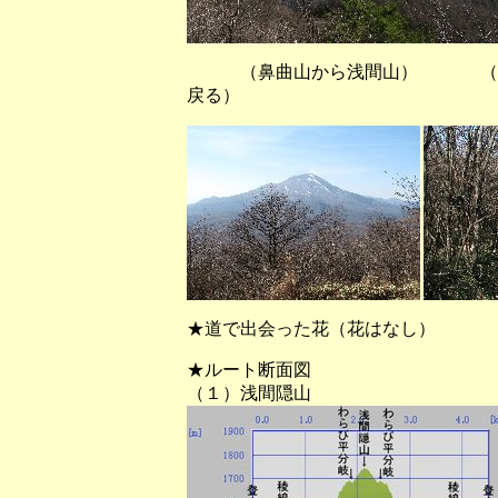
（鼻曲山から浅間山） （浅間
戻る）
★道で出会った花（花はなし）
★ルート断面図
（１）浅間隠山