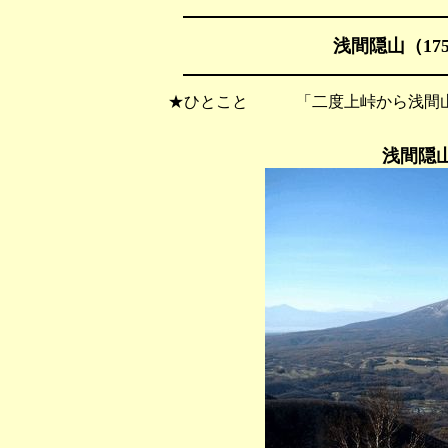
浅間隠山（175
★ひとこと 「二度上峠から浅間山
浅間隠