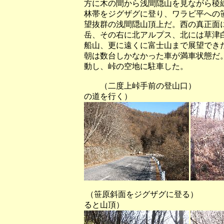
方に木の間から浅間隠山を見ながら稜
林帯をジグザグに登り、ワラビ平への
望抜群の浅間隠山頂上だ。西の真正面
岳、その右に北アルプス、北には草津
船山、更に遠くに富士山まで展望でき
朝は数台しかなかった車が満車状態だ
動し、峠の空地に駐車した。
（二度上峠手前の登山口）
の道を行く）
（笹原斜面をジグザグに登る）
ると山頂）