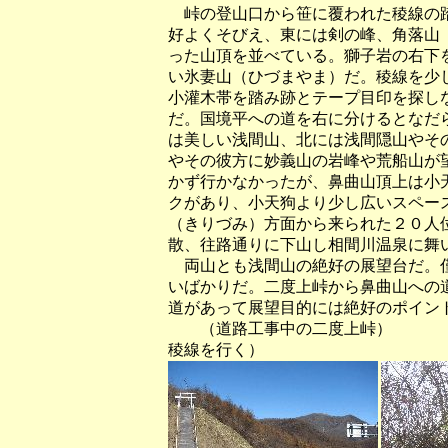
峠の登山口から笹に覆われた稜線の踏
好よくそびえ、東には剣の峰、角落山
った山頂を並べている。獅子岩の右下
い氷妻山（ひづまやま）だ。稜線を少
小灌木帯を踏み跡とテープ目印を探し
だ。国境平への道を右に分けるとなだ
は美しい浅間山、北には浅間隠山やそ
やその彼方に妙義山の岩峰や荒船山が
かず行かなかったが、鼻曲山頂上は小
クがあり、小天狗より少し広いスペー
（きりづみ）方面から来られた２０人
散、往路通りに下山し相間川温泉に舞
両山とも浅間山の絶好の展望台だ。僅
いばかりだ。二度上峠から鼻曲山への
道があって展望目的には絶好のポイン
（道路工事中の二度上峠
稜線を行く）