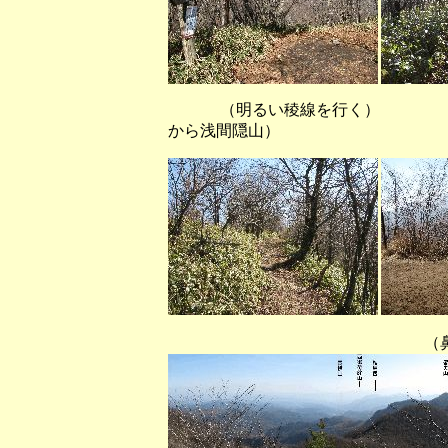
（明るい稜線を行く）
から浅間隠山）
（鼻曲山から榛名山