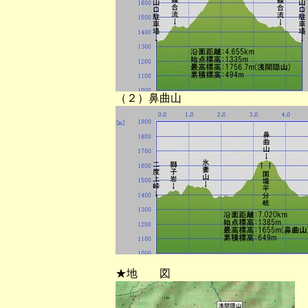
（２）鼻曲山
★地 図