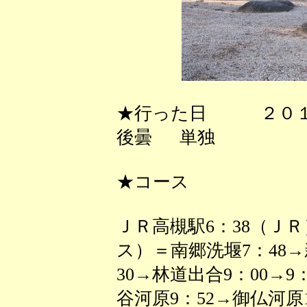
★行った日 ２０１
後曇 単独
★コース
ＪＲ高槻駅6：38（ＪＲ
ス）＝南郷洗堰7：48→
30→林道出合9：00→9：
谷河原9：52→御仏河原1