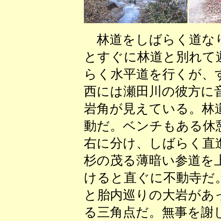
林道をしばらく道なり
とすぐに林道と別れて
らく水平道を行くが、
西には瀬田川の彼方に
岩角が見えている。林
動だ。ベンチもある休
右に分け、しばらく直
杉の茂る薄暗い参道を
けると直ぐに不動寺だ
と胎内巡りの大岩があ
る三角点だ。無事を謝