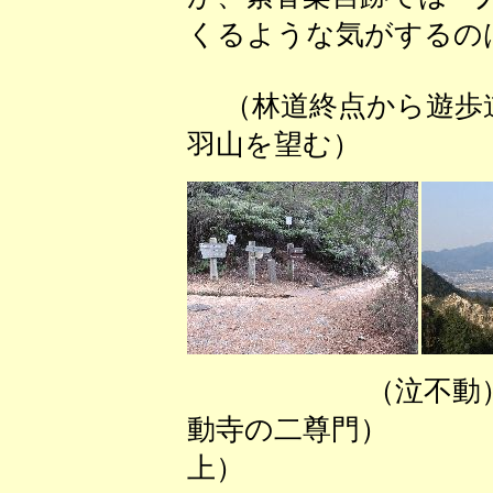
くるような気がするの
（林道終点から遊歩
羽山を望む） （
（泣不
動寺の二尊門） 
上）