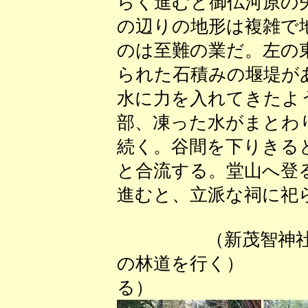
らく進むと御仏河原の
の辺りの地形は複雑で
のは至難の業だ。左の
られた石積みの堰堤が
水に力を入れてきたよ
部、凍った水がまとわ
続く。谷間を下りきる
と合流する。堂山へ登
進むと、立派な祠に祀
（新茂智
の林道を行く） 
る）