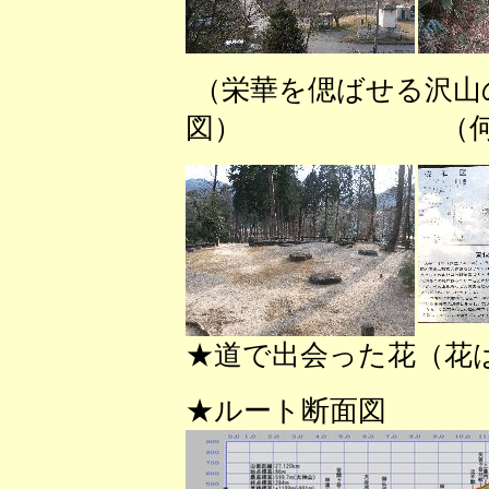
（栄華を偲ばせる沢
図） （何もな
★道で出会った花（花
★ルート断面図