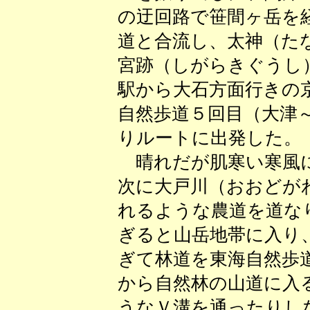
の迂回路で笹間ヶ岳を
道と合流し、太神（た
宮跡（しがらきぐうし
駅から大石方面行きの
自然歩道５回目（大津
りルートに出発した。
晴れだが肌寒い寒風に
次に大戸川（おおどが
れるような農道を道な
ぎると山岳地帯に入り
ぎて林道を東海自然歩
から自然林の山道に入
うなＶ溝を通ったりし