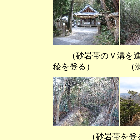
（砂岩帯のＶ溝を
稜を登る） （瀬田
（砂岩帯を登