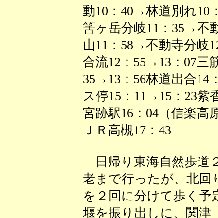
動10：40→林道別れ10：
筈ヶ岳分岐11：35→不動寺
山11：58→不動寺分岐1
合流12：55→13：07
35→13：56林道出合1
ス停15：11→15：23紫
宮跡駅16：04（信楽高
ＪＲ高槻17：43
日帰り東海自然歩道２
老まで行ったが、北回
を２回に分けて歩く予
堰を振り出しに、関津