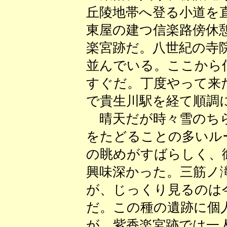
丘陵地帯へ登る小道を
東屋の建つ信楽路傍休
楽宮跡だ。八世紀の寺
並んでいる。ここから
すぐだ。丁度やって来
で貴生川駅を経て順調
晴天だが時々雪のちら
をたどることの多いル
の眺めがすばらしく、
興味深かった。三筋ノ
が、じっくり見るのは
だ。この種の遺跡に個
が、紫香楽宮跡では一