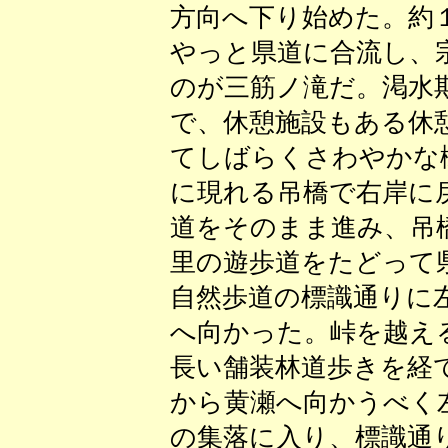
方向へ下り始めた。約
やっと県道に合流し、
のが三筋ノ滝だ。渇水
で、休憩施設もある休
てしばらくさわやかな
に現れる吊橋で右岸に
道をそのまま進み、吊
里の遊歩道をたどって
自然歩道の標識通りに
へ向かった。峠を越え
長い舗装林道歩きを経
から黄瀬へ向かうべく
の集落に入り、標識通