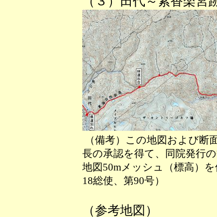
（３）田代～紫香楽宮
（備考）この地図および断
長の承認を得て、同院発行の数
地図50mメッシュ（標高）
18総使、第90号）
（参考地図）