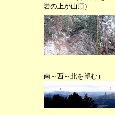
岩の上が山頂） （
（笠間
南～西～北を望む）