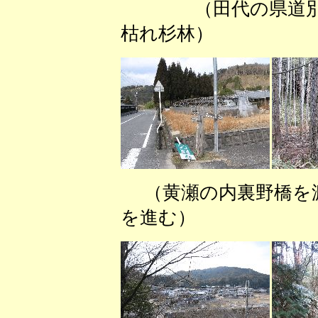
（田代の県
枯れ杉林） （ま
（黄瀬の内裏野橋
を進む） （紫