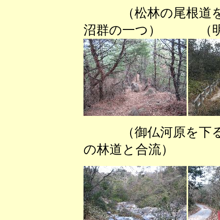
（松林の尾根道を
沼群の一つ） （明
（御仏河原を下
の林道と合流）