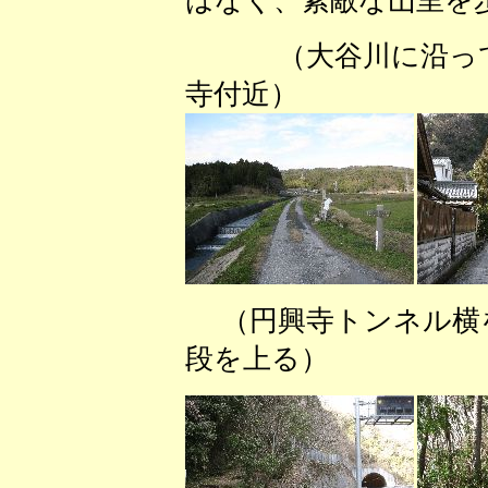
はなく、素敵な山里を
（大谷川に沿
寺付近） （青
（円興寺トンネル
段を上る） （