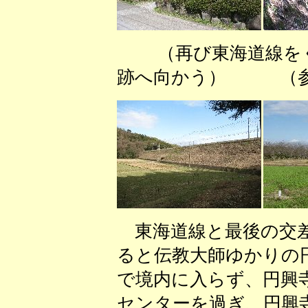
（再び東海道線を
跡へ向かう） （参
東海道線と最後の交差
ると伝教大師ゆかりの
で境内に入らず、円興
センターを過ぎ、円興