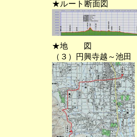
★ルート断面図
★地 図
（３）円興寺越～池田