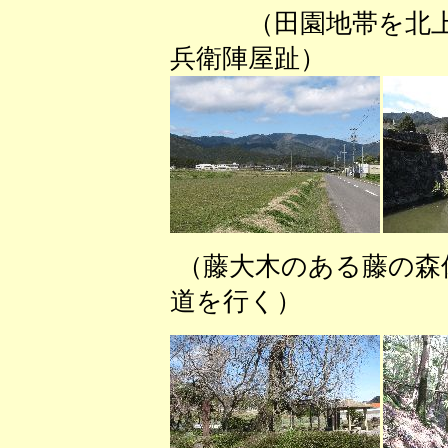
（田園地帯を
兵衛陣屋趾） （半
（藤大木のある藤の
道を行く） （