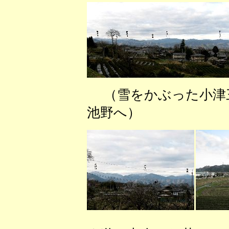
（雪をかぶった小
池野へ） （養