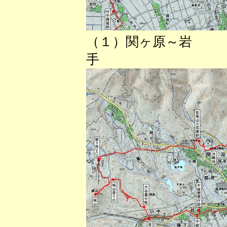
（１）関ヶ原～岩