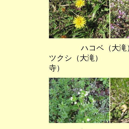
ハコベ
ツクシ（大滝）
寺）