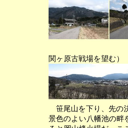
（笹尾山
関ヶ原古戦場を望む）
笹尾山を下り、先の決
景色のよい八幡池の畔