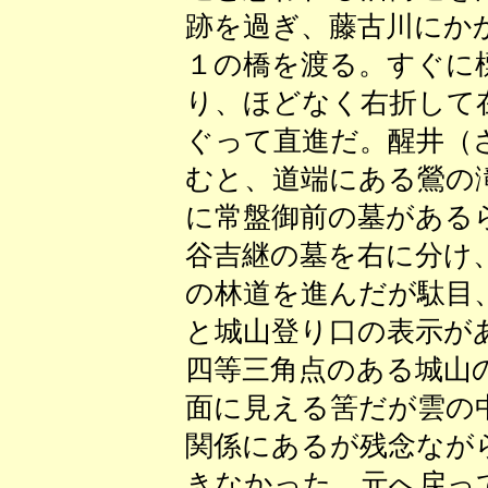
跡を過ぎ、藤古川にか
１の橋を渡る。すぐに
り、ほどなく右折して
ぐって直進だ。醒井（
むと、道端にある鶯の
に常盤御前の墓がある
谷吉継の墓を右に分け
の林道を進んだが駄目
と城山登り口の表示が
四等三角点のある城山
面に見える筈だが雲の
関係にあるが残念なが
きなかった。元へ戻っ