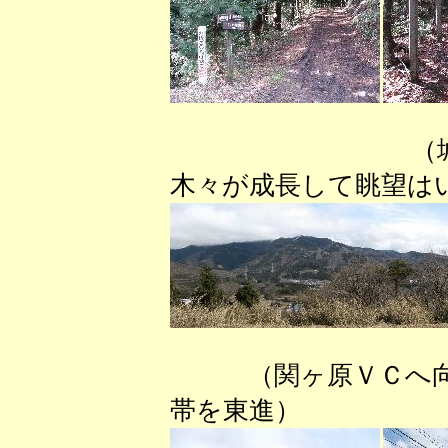
（城山から関
木々が成長して眺望は
（関ヶ原ＶＣへ
帯を東進） （笹