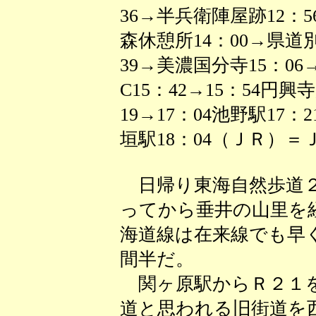
36→半兵衛陣屋跡12：5
森休憩所14：00→県道
39→美濃国分寺15：06
C15：42→15：54円興
19→17：04池野駅17
垣駅18：04（ＪＲ）＝Ｊ
日帰り東海自然歩道２
ってから垂井の山里を
海道線は在来線でも早
間半だ。
関ヶ原駅からＲ２１を
道と思われる旧街道を