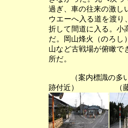
過ぎ、車の往来の激し
ウエーへ入る道を渡り
折して間道に入る。小
だ。岡山烽火（のろし
山など古戦場が俯瞰で
所だ。
（案内標識の多
跡付近） （藤古