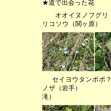
★道で出会った花
オオイヌノフグ
リコソウ（関ヶ原
セイヨウタンポ
ノザ（岩手） シ
滝）