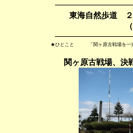
東海自然歩道 
（
★ひとこと 「関ヶ原古戦場を一巡
関ヶ原古戦場、決戦