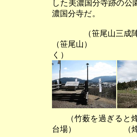
した美濃国分寺跡の公
濃国分寺だ。
（笹尾山
（笹尾山） （
く）
（竹薮を過ぎる
台場） （烽火場