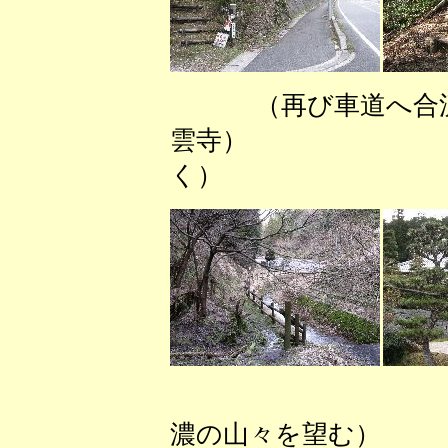
（再び車道
雲寺） （歩
く）
（池田町
濃の山々を望む）