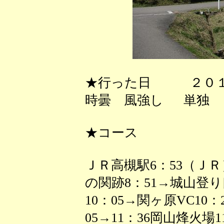
★行った日 ２０１
時曇 風強し 単独
★コース
ＪＲ高槻駅6：53（ＪＲ
の関跡8：51→城山登り口9
10：05→関ヶ原VC10：
05→11：36岡山烽火場1