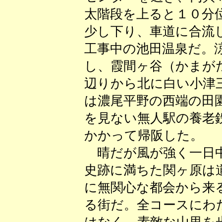
太階段を上ると１０分
少し下り、車道に合流
工事中の池田温泉だ。
し、霞間ヶ谷（かまが
辺りから北に白い小津
は濃尾平野の西端の田
を見ない無人駅の養老
かかって帰阪した。
晴だが風が強く一日中
史跡に満ちた関ヶ原は
に無関心な都会から来
る街だ。全コースにわ