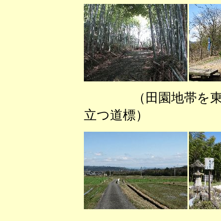
（田園地帯を
立つ道標） 