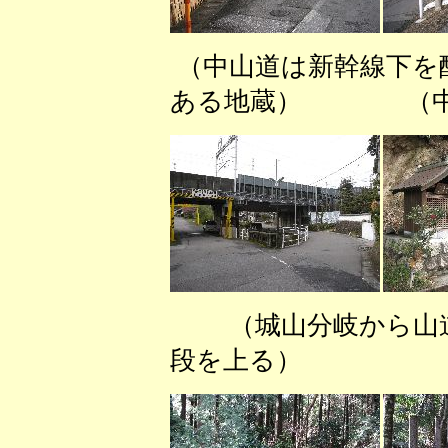
（中山道は新幹線下を
ある地蔵） （中
（城山分岐から
段を上る） （