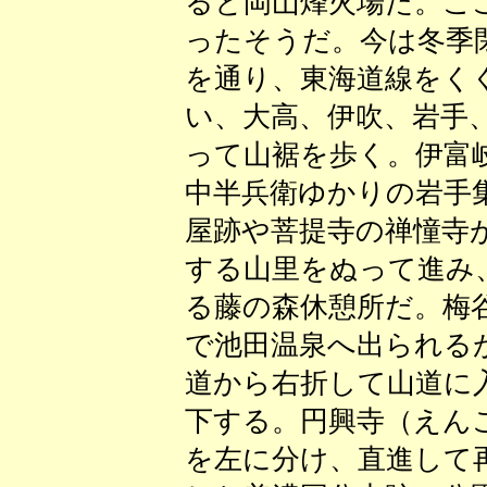
ると岡山烽火場だ。こ
ったそうだ。今は冬季
を通り、東海道線をく
い、大高、伊吹、岩手
って山裾を歩く。伊富
中半兵衛ゆかりの岩手
屋跡や菩提寺の禅憧寺
する山里をぬって進み
る藤の森休憩所だ。梅
で池田温泉へ出られる
道から右折して山道に
下する。円興寺（えん
を左に分け、直進して