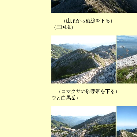
（山頂から稜線を下る
（三国境）
（コマクサの砂礫帯を下る） （
ウと白馬岳）