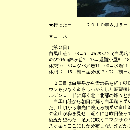
★行った日 ２０１０年８月５日
★コース
（第２日）
白馬山荘5：28→5：45(2932.2m)白
42(2563m)鉢ヶ岳7：53→避難小屋8：18
休憩10：53→ツバメ岩11：00→水場11
休憩12：15→朝日岳分岐13：22→朝日小
２日目は白馬岳から雪倉岳を経て朝日
ウンも少なく道もしっかりした展望稜
ルゲンロードに輝く北ア北部の峰々と
白馬山荘から朝日に輝く白馬鑓ヶ岳や
だ。山頂から順光に映える剱岳や富山
の金山が姿を見せ、近くには昨日登っ
稜線が望めた。足元に咲くコマクサや
八ヶ岳とここにしか分布しない殆どが