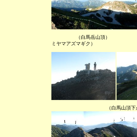
（白馬岳山頂） （雪倉
ミヤマアズマギク）
（白馬山頂下から逆光に