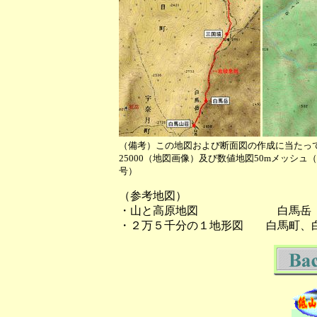
（備考）この地図および断面図の作成に当たっ
25000（地図画像）及び数値地図50mメッシ
号）
（参考地図）
・山と高原地図 白馬岳
・２万５千分の１地形図 白馬町、