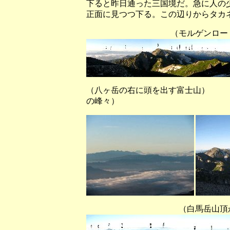
下ると昨日通った三国境だ。急に人の
正面に見つつ下る。この辺りからタカ
（モルゲンロードに輝く白
（八ヶ岳の右に頭を出す富士山）
の峰々）
（白馬岳山頂から順光に