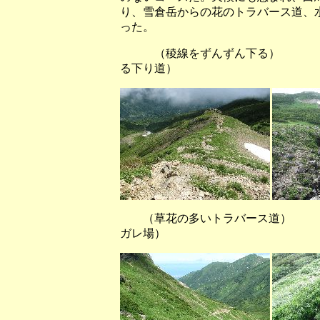
り、雪倉岳からの花のトラバース道、
った。
（稜線をずんずん下る） （
る下り道）
（草花の多いトラバース道） 
ガレ場）