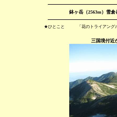
鉢ヶ岳（2563m）雪倉岳
★ひとこと 「花のトライアングル
三国境付近