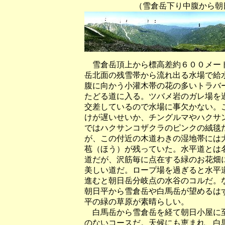
（雪倉岳下り中腹から朝日岳と
雪倉岳頂上から標高差約６００メート
岳北面の残雪帯から流れ出る水場で給
腹に向かう小灌木帯の花の多いトラバ
たどる道に入る。ツバメ岩のガレ場を
交差しているので水場に事欠かない。
けが遅いせいか、チングルマやハクサ
ではハクサンコザクラのピンクの絨毯
が、この付近の木道わきの湿地帯には
苞（ほう）が残っていた。水平道とは
道だが、沢筋毎に点在する緑のお花畑
美しい道だ。ロープ場を過ぎると水平
進むと朝日岳分岐点の水谷のコルだ。
朝日平から雪倉岳や白馬岳が望めるは
平の緑の草原が素晴らしい。
白馬岳から雪倉岳を経て朝日小屋に至
のないコースだ。天候にも恵まれ、白