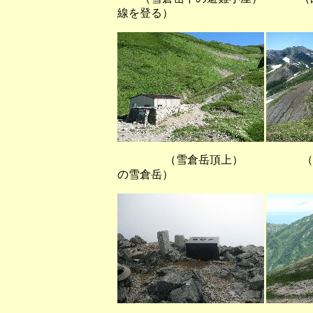
線を登る）
（雪倉岳頂上） （朝日岳
の雪倉岳）