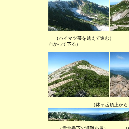
（ハイマツ帯を越えて進む）
向かって下る）
（鉢ヶ岳頂上から３６０度の
（雪倉岳下の避難小屋） （白馬