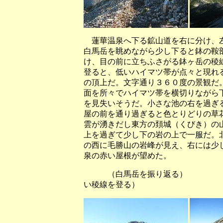
蓮華温泉へ下る鉱山道を右に分け、左
白馬岳を眺めながら少し下ると鉢の鞍
け、目の前に立ちふさがる鉢ヶ岳の稜
登ると、低いハイマツ帯が点々と現れ
の頂上だ。文字通り３６０度の景観だ
面を所々でハイマツ帯を横切りながら
を見失いそうだ。小さな池の右を過ぎ
屋の前を通り過ぎると色とりどりの草
雲が湧きだし東方の頚城（くびき）の
上を過ぎて少し下の岩の上で一服だ。
の西に毛勝山の岩峰が見え、右には少
泉の赤い屋根が望めた。
（白馬岳を振り返る） （前
い稜線を登る）