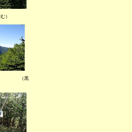
む）
） （黒