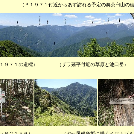
７１付近からあす訪れる予定の奥茶臼山の稜線
７１の道標） （ザラ薙平付近の草原と池
５６） （ヤセ尾根急坂に咲くイワカガミ