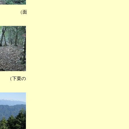
） （面
（下栗の