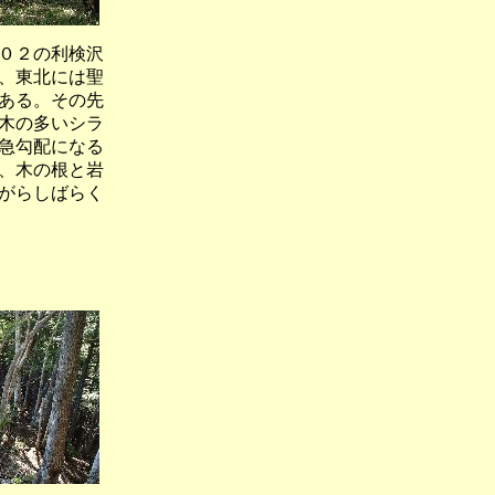
０２の利検沢
、東北には聖
ある。その先
木の多いシラ
急勾配になる
、木の根と岩
がらしばらく
望む）