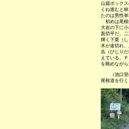
山届ボックス
くね進むと林
たのは男性単
初めは尾根端
大岩の下に小
面切平だ。二
輝く下栗（し
木が途切れ、
岳（ひじりだ
えている。Ｐ
を眺めながら
（池口登
尾根道を行く