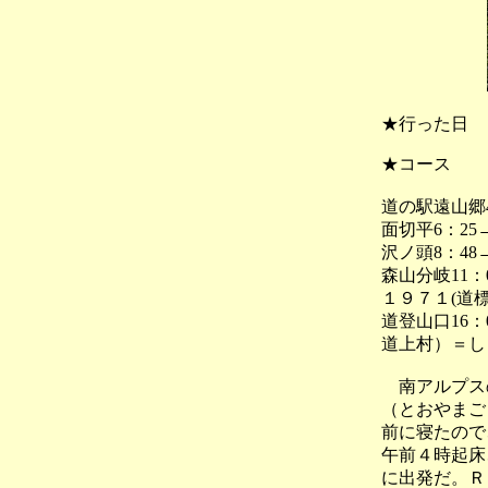
★行った日
★コース
道の駅遠山郷4
面切平6：25
沢ノ頭8：48→
森山分岐11：0
１９７１(道標)
道登山口16：
道上村）＝し
南アルプスの
（とおやまご
前に寝たので
午前４時起床
に出発だ。Ｒ