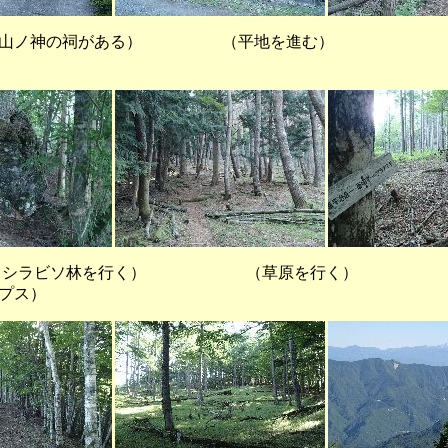
下に山ノ神の祠がある） （平地を進む
ツとシラビソ林を行く） （草原を行く） 
プス）