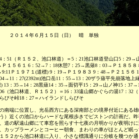
 ２０１４年６月１５日（日） 晴 単独
：51（Ｒ１５２、池口林道）＝5：21池口林道登山口5：29→山
→Ｐ１５６１ 6：52→7：18休憩7：25→黒薙8：03→Ｐ１８５８ 
9:11Ｐ１９７１(道標) 9：19→Ｐ１９８３ 9：48→Ｐ２１５６ 
4→11：27(2392m)池口岳11：55→13：20ザラ薙平先崩落地上
 13：35→14：28黒薙14：35→面切平15：29→山ノ神15：37→
06（池口林道、Ｒ１５２）＝16：33遠山郷かぐらの湯17：32
らびそ峠18：27＝ハイランドしらびそ
南端に位置し、光岳西方にある深南部との境界付近にある雄
う）近くの池口からハードな尾根歩きでピストンの計画だ。昨
、道の駅遠山郷にて車窓を照らす十七夜の月明かりが夜明けに
、カップラーメンとコーヒー朝食、まわりの車がほとんど眠っ
１５２から池口林道に入り、小さな標識通りに分岐を幾つか通