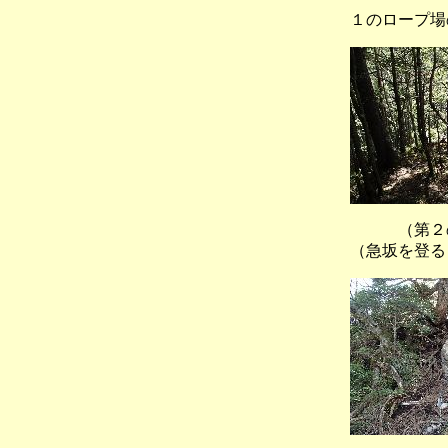
１のロープ場
（第２
（急坂を登る