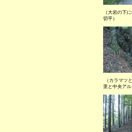
（大岩の
切平）
（カラマ
里と中央アル