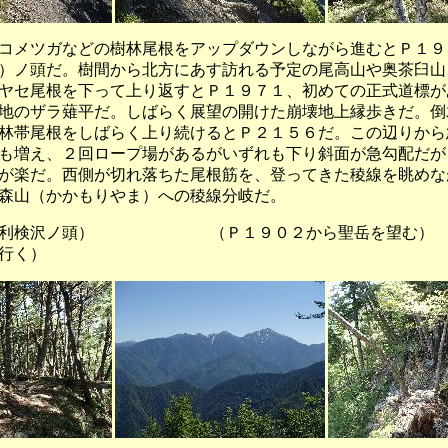
メツガなどの樹林尾根をアップダウンしながら進むとＰ１９
）ノ頭だ。樹間から北方にあす訪れる予定の尾高山や奥茶臼山
ヤセ尾根を下って上り返すとＰ１９７１、初めての正式道標が
地のザラ薙平だ。しばらく展望の開けた崩壊地上縁歩きだ。倒
林帯尾根をしばらく上り続けるとＰ２１５６だ。この辺りから
も増え、２回ロープ場があるがいずれも下り斜面が急勾配だが
が楽だ。西側が切れ落ちた尾根筋を、登ってきた稜線を眺めな
森山（かかもりやま）への稜線分岐だ。
沢ノ頭） （Ｐ１９０２から聖岳を
行く）