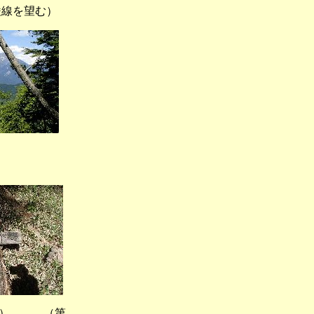
を望む）
口岳）
） （第