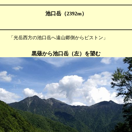
池口岳（2392m）
 「光岳西方の池口岳へ遠山郷側からピストン」
黒薙から池口岳（左）を望む