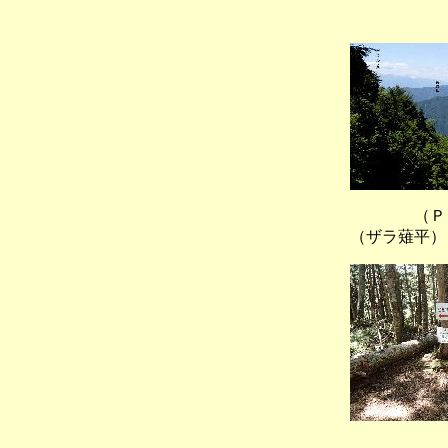
（Ｐ１９
（Ｐ１９
（ザラ薙平）
（Ｐ２１