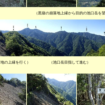
の崩落地上縁から目的の池口岳を望
地の上縁を行く） （池口岳目指して進む