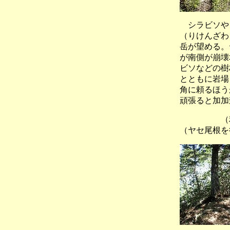
シラビソやコ
（りけんざわ
岳が望める。
が南側が崩壊
ビソなどの樹
とともに岩場
角に頼るほう
頑張ると加加
（利検
（ヤセ尾根を