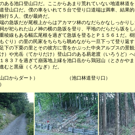
のある池口登山口だ。ここからあまり荒れていない地道林道を
道登山口だ。僕の車をいれて５台で登り口道端は満車、結果的
独行５人、僕が最終だ。
の急坂だが尾根上からはアカマツ林のなだらかなしっかりし
祠が祀られた山ノ神の横の急坂を登り、平地のだらだら坂をし
重稜線もある幅広尾根を過ぎて急坂を登るとＰ１５６１だ。樹
もぐり）の里の民家をちらちら眺めながら一旦下って登り返す
足下の下栗の里とその彼方に雪をかぶった中央アルプスの景観
け）や光岳（てかりだけ）登山口のある易老渡（いろうど）へ
１８３７を過ぎて崩落地上縁を池口岳から鶏冠山（とさかやま
進むと黒薙（くろなぎ）だ。
山口からダート） （池口林道登り口） （
）