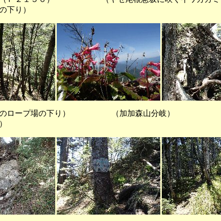
の下り）
のロープ場の下り） （加加森山
）