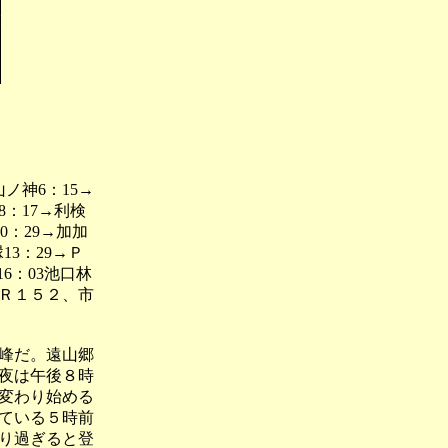
ノ神6：15→
8：17→利検
10：29→加加
縁13：29→Ｐ
16：03池口林
（Ｒ１５２、市
峰だ。遠山郷
夜は午後８時
変わり始める
ている５時前
り過ぎると登