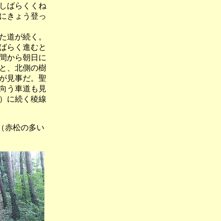
しばらくくね
にきょう登っ
た道が続く。
ばらく進むと
間から朝日に
と、北側の樹
が見事だ。聖
向う車道も見
）に続く稜線
赤松の多い