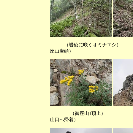
（岩稜に咲くオミナエ
座山岩頭）
（御座山｣頂上） 
山口へ帰着）