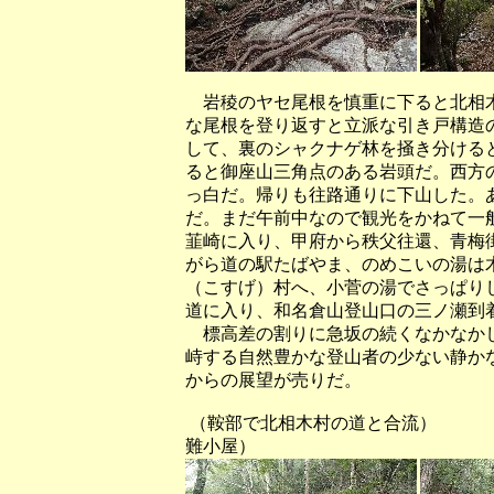
岩稜のヤセ尾根を慎重に下ると北相木
な尾根を登り返すと立派な引き戸構造
して、裏のシャクナゲ林を掻き分ける
ると御座山三角点のある岩頭だ。西方
っ白だ。帰りも往路通りに下山した。
だ。まだ午前中なので観光をかねて一
韮崎に入り、甲府から秩父往還、青梅
がら道の駅たばやま、のめこいの湯は
（こすげ）村へ、小菅の湯でさっぱり
道に入り、和名倉山登山口の三ノ瀬到
標高差の割りに急坂の続くなかなかし
峙する自然豊かな登山者の少ない静か
からの展望が売りだ。
（鞍部で北相木村の道と合流） 
難小屋）