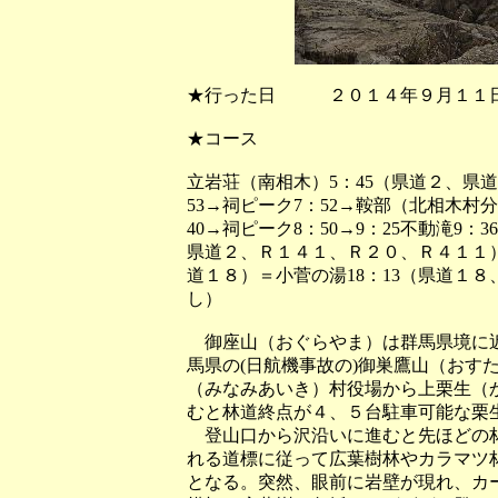
★行った日 ２０１４年９月１１
★コース
立岩荘（南相木）5：45（県道２、県道
53→祠ピーク7：52→鞍部（北相木村分岐）
40→祠ピーク8：50→9：25不動滝9：
県道２、Ｒ１４１、Ｒ２０、Ｒ４１１）
道１８）＝小菅の湯18：13（県道１８
し）
御座山（おぐらやま）は群馬県境に近
馬県の(日航機事故の)御巣鷹山（おす
（みなみあいき）村役場から上栗生（
むと林道終点が４、５台駐車可能な栗
登山口から沢沿いに進むと先ほどの林
れる道標に従って広葉樹林やカラマツ
となる。突然、眼前に岩壁が現れ、カ