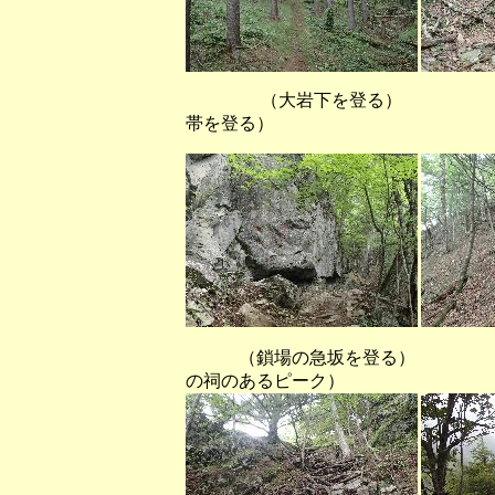
（大岩下を登る） （広葉
帯を登る）
（鎖場の急坂を登る）
の祠のあるピーク）