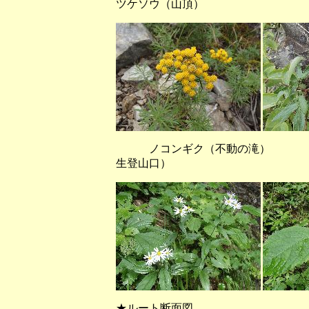
ツケソウ（山頂）
ノコンギク（不動の滝） ニ
生登山口）
★ルート断面図