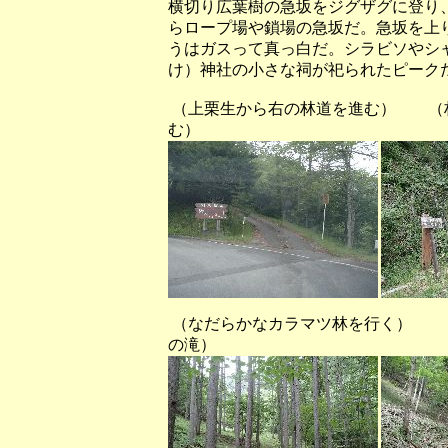
横切り広葉樹の急坂をジグザグに登り
らロープ場や鎖場の急坂だ。急坂を上
うはガスって真っ白だ。シラビソやシ
け）神社の小さな祠が祀られたピーク
（上栗生から右の林道を進む） 
む）
（なだらかなカラマツ林を行
の滝）